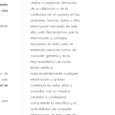
daños o perjuicios derivados
entre
de su utilización o de la
a dan
confianza de un usuario en las
opiniones, hechos, datos u otra
bebés
información expuesta en este
sitio web. Recordamos que la
información y consejos
expuestos en esta web se
entienden siempre como de
carácter general y es la
responsabilidad de cada
lector verificar
ra de
independientemente cualquier
 solo
información u opinión
se se
contenida en estos sitios y
consultar con su médico,
pediatra o profesional
a que
competente la exactitud y la
aplicabilidad de cualquier
información de esta web en