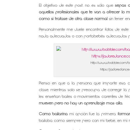
El objetivo de este post, no es sólo que
sepas q
aquellos profesionales que te van a ofrecer
lo m
como si tratase de otra clase normal
sin tener en
Personalmente me duele encontrar fotos de est
nada adecuados o con portabebés adecuados p
http://www.babble.com/
https://jadoredan
Pienso en que a la persona que imparte esa 
clase, mientras solo se preocupa de corregir la
les enseñan bailes o movimientos carentes de té
mueven pero no hay un aprendizaje más allá.
Como bailarina
mi opción fue la primera:
forma
bailaba como siempre pero con mi bebé, en mi ni