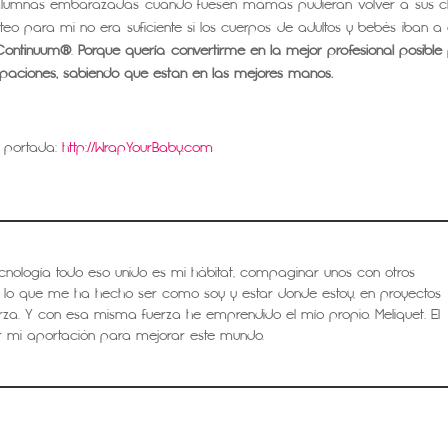
lumnas embarazadas cuando fuesen mamás pudieran volver a sus c
o para mi no era suficiente si los cuerpos de adultos y bebés iban a 
Continuum®
.
Porque quería convertirme en la mejor profesional posible
ocupaciones, sabiendo que están en las mejores manos.
 portada:
http://WrapYourBaby.com
tecnología todo eso unido es mi hábitat, compaginar unos con otros
 lo que me ha hecho ser como soy y estar donde estoy, en proyectos
za. Y con esa misma fuerza he emprendido el mío propio. Meliquet. El
 mi aportación para mejorar este mundo.