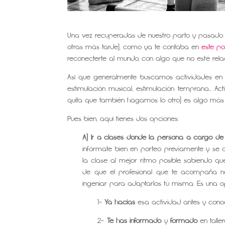
Una vez recuperadas de nuestro parto y pasado e
otras más tarde), como ya te contaba en
este po
reconecterte al mundo, con algo que no esté rela
Así que generalmente buscamos actividades en 
estimulación musical, estimulación temprana… Ac
quita que también hagamos lo otro) es algo más p
Pues bien, aquí tienes dos opciones:
A) Ir a clases donde la persona a cargo d
infórmate bien en porteo previamente y se co
la clase al mejor ritmo posible, sabiendo q
de que el profesional que te acompaña no
ingeniar para adaptarlos tú misma. Es una op
1-
Ya hacías
esa actividad antes y conoc
2-
Te has informado
y
formado
en talle