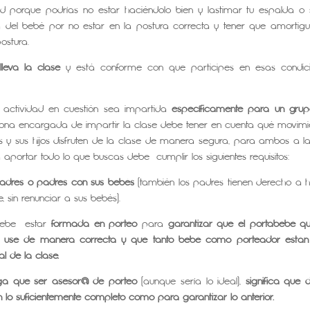
ad porque podrías no estar haciéndolo bien y lastimar tu espalda o 
a del bebé por no estar en la postura correcta y tener que amortigu
ostura.
leva la clase
y está conforme con que participes en esas condic
a actividad en cuestión sea impartida
específicamente para un gru
rsona encargada de impartir la clase debe tener en cuenta qué movimi
 y sus hijos disfruten de la clase de manera segura, para ambos a la
aportar todo lo que buscas debe cumplir los siguientes requisitos:
madres o padres con sus bebés
(también los padres tienen derecho a 
, sin renunciar a sus bebés).
debe estar
formada en porteo
para
garantizar que el portabebé q
 use de manera correcta y que tanto bebé como porteador están
al de la clase.
nga que ser asesor@ de porteo
(aunque sería lo ideal),
significa que
 lo suficientemente completo como para garantizar lo anterior.