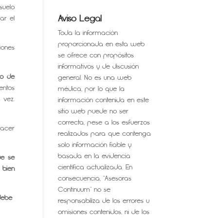
suelo
Aviso Legal
ar el
Toda la información
proporcionada en esta web
iones
se ofrece con propósitos
informativos y de discusión
po de
general. No es una web
entos
médica, por lo que la
 vez.
información contenida en este
sitio web puede no ser
correcta, pese a los esfuerzos
hacer
realizados para que contenga
solo información fiable y
basada en la evidencia
ue se
científica actualizada. En
 bien
consecuencia, “Asesoras
Continuum” no se
 debe
responsabiliza de los errores u
omisiones contenidos, ni de los