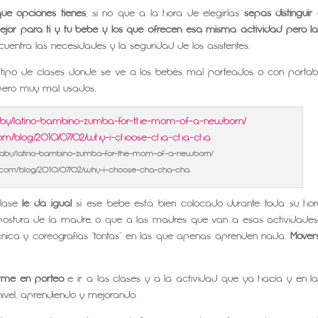
ué opciones tienes
, si no que a la hora de elegirlas
sepas distinguir 
ejor para ti y tu bebé y los que ofrecen
esa misma actividad pero l
cuentra las necesidades y la seguridad de los asistentes.
e tipo de clases donde se ve a los bebés mal porteados o con porta
ero muy mal usados.
baby/latino-bambino-zumba-for-the-mom-of-a-newborn/
ce.com/blog/2010/07/02/why-i-choose-cha-cha-cha
clase
le da igual
si ese bebe está bien colocado durante toda su ho
 postura de la madre, o que a las madres que van a esas actividades
cnica y coreografías “tontas” en las que apenas aprenden nada.
Mover
rme en porteo
e ir a las clases y a la actividad que ya hacía y en l
vel, aprendiendo y mejorando.