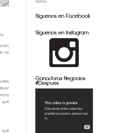
Varios
Síguenos en Facebook
Síguenos en Instagram
os.
ción,
ue no
Ganadoras Negocios
adres
#Después
levar
encia
s que
a que