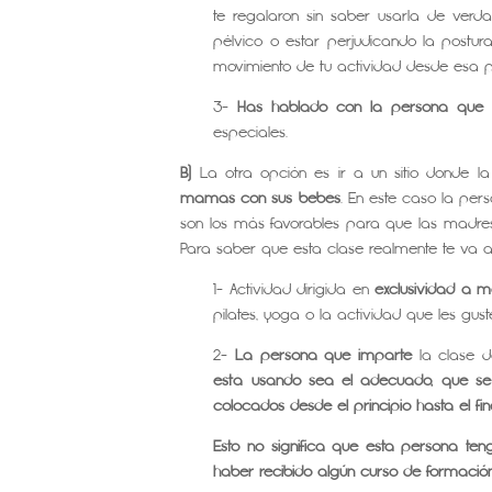
te regalaron sin saber usarla de verd
pélvico o estar perjudicando la postur
movimiento de tu actividad desde esa p
3-
Has hablado con la persona que l
especiales.
B)
La otra opción es ir a un sitio donde l
mamás con sus bebés
. En este caso la pe
son los más favorables para que las madres
Para saber que esta clase realmente te va a 
1- Actividad dirigida en
exclusividad a 
pilates, yoga o la actividad que les guste
2-
La persona que imparte
la clase 
está usando sea el adecuado, que se
colocados desde el principio hasta el fin
Esto no significa que esta persona te
haber recibido algún curso de formación