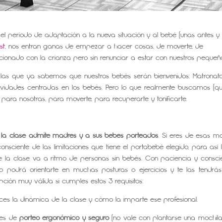
l periodo de adaptación a la nueva situación y al bebé (unas antes y
st
, nos entran ganas de empezar a hacer cosas, de moverte, de
cionado con la crianza pero sin renunciar a estar con nuestros pequeñ
las que ya sabemos que nuestros bebés serán bienvenidos: Matronata
tividades centradas en los bebés. Pero lo que realmente buscamos (q
ara nosotras, para moverte, para recuperarte y tonificarte.
e la clase admite madres y a sus bebés porteados
. Si eres de esas m
nsciente de las limitaciones que tiene el portabebé elegido, para así l
ue la clase va a ritmo de personas sin bebés. Con paciencia y consci
 podrá orientarte en muchas posturas o ejercicios y te las tendrá
ción muy válida si cumples estos 3 requisitos:
es la dinámica de la clase y cómo la imparte ese profesional.
res de
porteo ergonómico y seguro
(no vale con plantarse una mochil