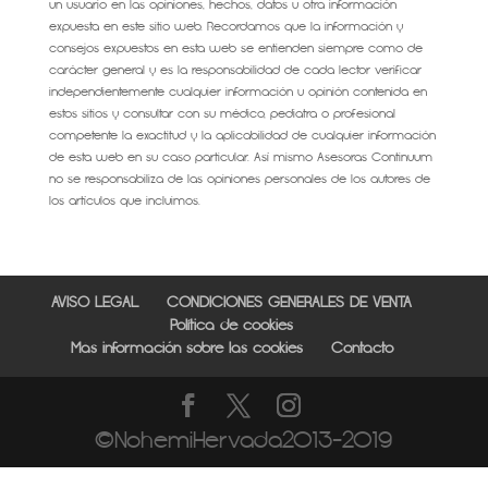
un usuario en las opiniones, hechos, datos u otra información
expuesta en este sitio web. Recordamos que la información y
consejos expuestos en esta web se entienden siempre como de
carácter general y es la responsabilidad de cada lector verificar
independientemente cualquier información u opinión contenida en
estos sitios y consultar con su médico, pediatra o profesional
competente la exactitud y la aplicabilidad de cualquier información
de esta web en su caso particular. Así mismo Asesoras Continuum
no se responsabiliza de las opiniones personales de los autores de
los artículos que incluimos.
AVISO LEGAL
CONDICIONES GENERALES DE VENTA
Política de cookies
Más información sobre las cookies
Contacto
©NohemiHervada2013-2019