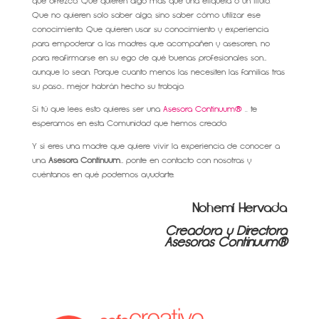
que ofrezco. Que quieren algo más que una etiqueta o un título.
Que no quieren solo saber algo, sino saber cómo utilizar ese
conocimiento. Que quieren usar su conocimiento y experiencia
para empoderar a las madres que acompañen y asesoren, no
para reafirmarse en su ego de qué buenas profesionales son…
aunque lo sean. Porque cuanto menos las necesiten las familias tras
su paso… mejor habrán hecho su trabajo.
Si tú que lees esto quieres ser una
Asesora Continuum®
.. te
esperamos en esta Comunidad que hemos creado.
Y si eres una madre que quiere vivir la experiencia de conocer a
una
Asesora Continuum
… ponte en contacto con nosotras y
cuéntanos en qué podemos ayudarte.
Nohemí Hervada
Creadora y Directora
Asesoras Continuum®