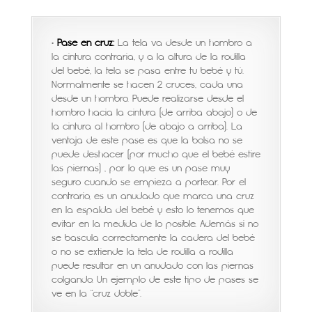
•
Pase en cruz:
La tela va desde un hombro a
la cintura contraria, y a la altura de la rodilla
del bebé, la tela se pasa entre tu bebé y tú.
Normalmente se hacen 2 cruces, cada una
desde un hombro. Puede realizarse desde el
hombro hacia la cintura (de arriba abajo) o de
la cintura al hombro (de abajo a arriba). La
ventaja de este pase es que la bolsa no se
puede deshacer (por mucho que el bebé estire
las piernas) , por lo que es un pase muy
seguro cuando se empieza a portear. Por el
contrario, es un anudado que marca una cruz
en la espalda del bebé y esto lo tenemos que
evitar en la medida de lo posible. Además si no
se bascula correctamente la cadera del bebé
o no se extiende la tela de rodilla a rodilla
puede resultar en un anudado con las piernas
colgando. Un ejemplo de este tipo de pases se
ve en la “cruz doble”.