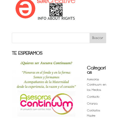
TE ESPERAMOS
Categorí
as
Asesoras
Continuum en
los Medios
Contacto
Crianza
Cuidados
Madre