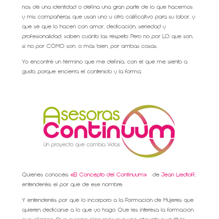
nos dé una identidad o defina una gran parte de lo que hacemos
y mis compañeras que usan uno u otro calificativo para su labor, y
que sé que lo hacen con amor, dedicación, seriedad y
profesionalidad, saben cuánto las respeto. Pero no por LO que son,
si no por CÓMO son, o más bien, por ambas cosas.
Yo encontré un término que me definía, con el que me siento a
gusto, porque encierra el contenido y la forma:
Quienes conocéis
«El Concepto del Continuum»
de
Jean Liedloff
,
entenderéis el por qué de ese nombre.
Y entenderéis por qué lo incorporo a la Formación de Mujeres que
quieren dedicarse a lo que yo hago. Que les interesa la formación