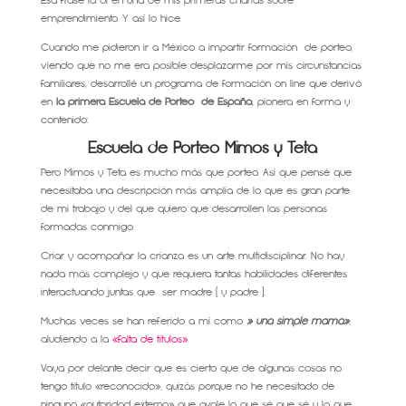
Esa frase la oí en una de mis primeras charlas sobre
emprendimiento. Y así lo hice.
Cuando me pidieron ir a México a impartir formación de porteo,
viendo que no me era posible desplazarme por mis circunstancias
familiares, desarrollé un programa de formación on line que derivó
en
la primera Escuela de Porteo de España
, pionera en forma y
contenido:
Escuela de Porteo Mimos y Teta
Pero Mimos y Teta es mucho más que porteo. Así que pensé que
necesitaba una descripción más amplia de lo que es gran parte
de mi trabajo y del que quiero que desarrollen las personas
formadas conmigo.
Criar y acompañar la crianza es un arte multidisciplinar. No hay
nada más complejo y que requiera tantas habilidades diferentes
interactuando juntas que ser madre ( y padre ).
Muchas veces se han referido a mí como
» una simple mamá»
,
aludiendo a la
«falta de títulos».
Vaya por delante decir que es cierto que de algunas cosas no
tengo título «reconocido», quizás porque no he necesitado de
ninguna «autoridad externa» que avale lo que sé que sé y lo que