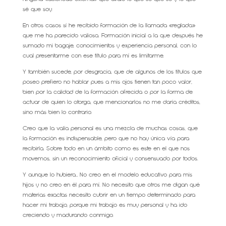
sé que soy.
En otros casos sí he recibido formación de la llamada «reglada»
que me ha parecido valiosa. Formación inicial a la que después he
sumado mi bagaje, conocimientos y experiencia personal, con lo
cual presentarme con ese título para mí es limitarme.
Y también sucede, por desgracia, que de algunos de los títulos que
poseo prefiero no hablar pues a mis ojos tienen tan poco valor,
bien por la calidad de la formación ofrecida o por la forma de
actuar de quien lo otorga, que mencionarlos no me daría créditos,
sino más bien lo contrario.
Creo que la valía personal es una mezcla de muchas cosas, que
la formación es indispensable, pero que no hay única vía para
recibirla. Sobre todo en un ámbito como es este en el que nos
movemos, sin un reconocimiento oficial y consensuado por todos.
Y aunque lo hubiera… No creo en el modelo educativo para mis
hijos y no creo en él para mí. No necesito que otros me digan qué
materias exactas necesito cubrir en un tiempo determinado para
hacer mi trabajo, porque mi trabajo es muy personal y ha ido
creciendo y madurando conmigo.