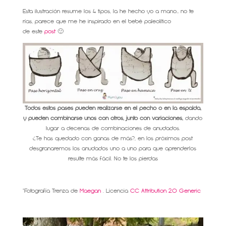
Esta ilustración resume los 4 tipos, la he hecho yo a mano… no te
rías, parece que me he inspirado en el bebé paleolítico
de este
post
🙂
Todos estos pases pueden realizarse en el pecho o en la espalda,
y pueden combinarse unos con otros, junto con variaciones,
dando
lugar a decenas de combinaciones de anudados.
¿Te has quedado con ganas de más?, en los próximos post
desgranaremos los anudados uno a uno para que aprenderlos
resulte más fácil. No te los pierdas
*Fotografía Trenza de
Maegan
. Licencia
CC Attribution 2.0 Generic