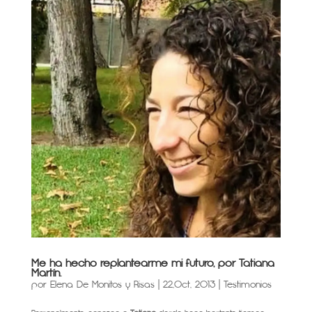
Me ha hecho replantearme mi futuro, por Tatiana
Martín.
por
Elena De Monitos y Risas
|
22,Oct, 2013
|
Testimonios