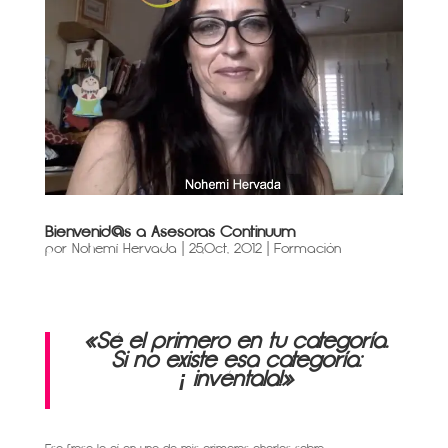
Bienvenid@s a Asesoras Continuum
por
Nohemí Hervada
|
25,Oct, 2012
|
Formación
«Sé el primero en tu categoría.
Si no existe esa categoría:
¡ invéntala!»