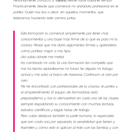
Personalmente, conozco a
Tatiana
desde hace bastante tiempo.
Prácticamente, desde que comencé mi andadura profesional en el
porteo. Quién nos iba a decir, en aquellos momentos, que
estaríamos haciendo este camino juntas.
Esta formación la comencé simplemente por tener más
conocimientos y una base más firme de lo que es para mí la
crianza. Pensé que me daría argumentos firmes y aprendería
cómo portear mejor a mis hijos.
¡No sabía dónde me metía!
Ha cambiado mi vida. Es una formación tan completa que
me ha hecho replantearme mi futuro, he dejado mi trabajo
actual y me subo al barco de Asesoras Continuum al cien por
cien.
Me he encontrado con profesionales de la crianza, el porteo y
el emprendimiento. El equipo de formadoras está
preparadísimo y nos lo demuestran en cada una de las clases,
siempre respaldando su conocimiento con muchas lecturas,
estudios científicos y largas horas de trabajo.
Pero cabe destacar también la parte humana, lo especiales
que son cada una por separado, la sensibilidad que tienen y
trasmiten y cómo esto lo aplican al trato con las familias y con