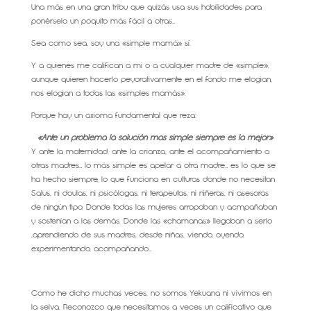
Una más en una gran tribu que quizás usa sus habilidades para
ponérselo un poquito más fácil a otras…
Sea como sea, soy una «simple mamá» sí.
Y a quienes me califican a mí o a cualquier madre de «simple»,
aunque quieren hacerlo peyorativamente en el fondo me elogian,
nos elogian a todas las «simples mamás».
Porque hay un axioma fundamental que reza:
«Ante un problema la solución más simple siempre es la mejor»
Y ante la maternidad, ante la crianza, ante el acompañamiento a
otras madres… lo más simple es apelar a otra madre… es lo que se
ha hecho siempre, lo que funciona en culturas donde no necesitan
Salus, ni doulas, ni psicólogas, ni terapeutas, ni niñeras, ni asesoras
de ningún tipo. Donde todas las mujeres arropaban y acmpañaban
y sostenían a las demás. Donde las «chamanas» llegaban a serlo
,aprendiendo de sus madres, desde niñas, viendo, oyendo,
experimentando, acompañando…
Como he dicho muchas veces, no somos Yekuana ni vivimos en
la selva. Reconozco que necesitamos a veces un calificativo que