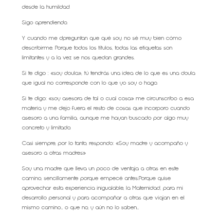
desde la humildad.
Sigo aprendiendo.
Y cuando me dpreguntan que qué soy, no sé muy bien cómo
describirme. Porque todos los títulos, todas las etiquetas son
limitantes y a la vez se nos quedan grandes.
Si te digo : «soy doula», tú tendrás una idea de lo que es una doula
que igual no corresponde con lo que yo soy o hago.
Si te digo: «soy asesora de tal o cual cosa» me circunscribo a esa
materia y me dejo fuera el resto de cosas que incorporo cuando
asesoro a una familia, aunque me hayan buscado por algo muy
concreto y limitado.
Casi siempre, por lo tanto, respondo: «Soy madre y acompaño y
asesoro a otras madres»
Soy una madre que lleva un poco de ventaja a otras en este
camino, sencillamente porque empecé antes.Porque quise
aprovechar esta experiencia inigualable, la Maternidad, para mi
desarrollo personal y para acompañar a otras que viajan en el
mismo camino… o que no, y aún no lo saben…