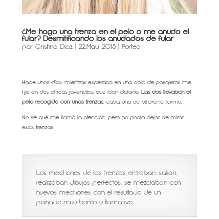
¿Me hago una trenza en el pelo o me anudo el
fular? Desmitificando los anudados de fular
por
Cristina Díaz
|
22,May, 2015
|
Porteo
Hace unos días, mientras esperaba en una cola de pasajeros me
fijé en dos chicas jovencitas que iban delante.
Las dos llevaban el
pelo recogido con unas trenzas
, cada una de diferente forma.
No sé qué me llamó la atención, pero no podía dejar de mirar
esas trenzas.
Los mechones de las trenzas entraban, salían,
realizaban dibujos perfectos, se mezclaban con
nuevos mechones con el resultado de un
peinado muy bonito y llamativo.