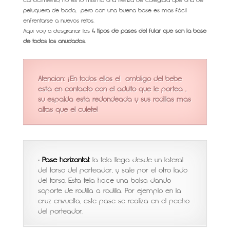
conocimiento, no es lo mismo una trenza de colegiala que una de
peluquera de boda, pero con una buena base es mas fácil
enfrentarse a nuevos retos.
Aquí voy a desgranar los
4 tipos de pases del fular que son la base
de todos los anudados.
Atencion: ¡En todos ellos el ombligo del bebe
está en contacto con el adulto que le portea ,
su espalda está redondeada y sus rodillas más
altas que el culete!
•
Pase horizontal:
la tela llega desde un lateral
del torso del porteador, y sale por el otro lado
del torso. Esta tela hace una bolsa dando
soporte de rodilla a rodilla. Por ejemplo en la
cruz envuelta, este pase se realiza en el pecho
del porteador.