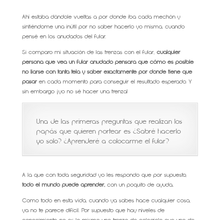
Ahí estaba dándole vueltas a por donde iba cada mechón y
sintiéndome una inútil por no saber hacerlo yo misma, cuando
pensé en los anudados del fular.
Si comparo mi situación de las trenzas con el fular,
cualquier
persona que vea un fular anudado pensará que cómo es posible
no liarse con tanta tela y saber exactamente por donde tiene que
pasar
en cada momento para conseguir el resultado esperado. Y
sin embargo ¡yo no sé hacer una trenza!
Una de las primeras preguntas que realizan los
papás que quieren portear es ¿Sabré hacerlo
yo solo? ¿Aprenderé a colocarme el fular?
A la que con toda seguridad yo les respondo que por supuesto,
todo el mundo puede aprender,
con un poquito de ayuda
.
Como todo en esta vida, cuando ya sabes hace cualquier cosa,
ya no te parece difícil. Por supuesto que hay niveles de