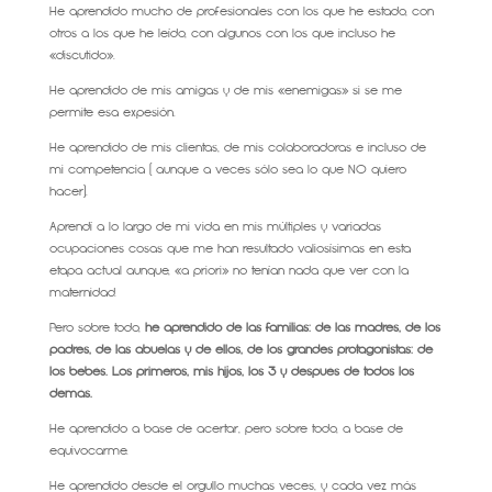
He aprendido mucho de profesionales con los que he estado, con
otros a los que he leído, con algunos con los que incluso he
«discutido».
He aprendido de mis amigas y de mis «enemigas» si se me
permite esa expesión.
He aprendido de mis clientas, de mis colaboradoras e incluso de
mi competencia ( aunque a veces sólo sea lo que NO quiero
hacer).
Aprendí a lo largo de mi vida en mis múltiples y variadas
ocupaciones cosas que me han resultado valiosísimas en esta
etapa actual aunque, «a priori» no tenían nada que ver con la
maternidad.
Pero sobre todo,
he aprendido de las familias: de las madres, de los
padres, de las abuelas y de ellos, de los grandes protagonistas: de
los bebés. Los primeros, mis hijos, los 3 y después de todos los
demás.
He aprendido a base de acertar, pero sobre todo, a base de
equivocarme.
He aprendido desde el orgullo muchas veces, y cada vez más