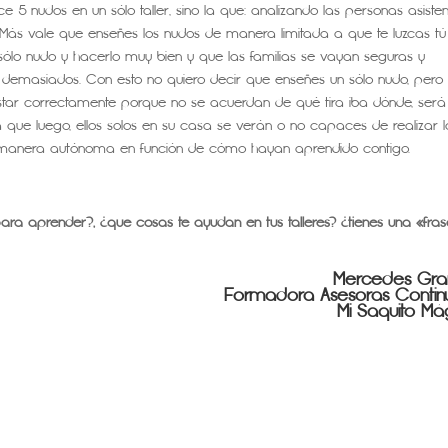
5 nudos en un sólo taller, sino la que: analizando las personas asisten
. Más vale que enseñes los nudos de manera limitada a que te luzcas tú
n sólo nudo y hacerlo muy bien y que las familias se vayan seguras y
emasiados. Con esto no quiero decir que enseñes un sólo nudo, pero
ustar correctamente porque no se acuerdan de qué tira iba dónde, será
da que luego, ellos solos en su casa se verán o no capaces de realizar l
e manera autónoma en función de cómo hayan aprendido contigo.
 para aprender?, ¿que cosas te ayudan en tus talleres? ¿tienes una «fra
Mercedes Gr
Formadora Asesoras Conti
Mi Saquito Má