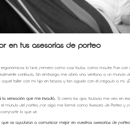
or en tus asesorías de porteo
 ergonómicos lo hice primero como casi todas: como madre. Fue con
lí realmente confiada. Sin embargo, me abrió una ventana a un mundo d
de aquel taller con mi hijo en brazos y tan agusto con él pegado a mi. ¡E
 la sensación que me invadió..
. Si cierro los ojos, todavía me veo en es
n el mundo del porteo, por algo me formé como Asesora de Porteo y p
compartir lo que sé.
s que os ayudaran a comunicar mejor en vuestras asesorías de porteo