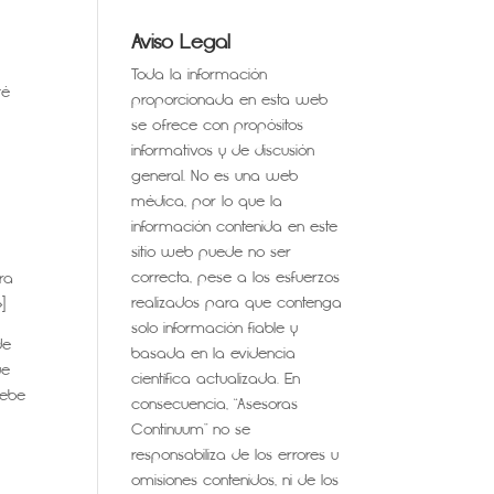
Aviso Legal
Toda la información
té
proporcionada en esta web
se ofrece con propósitos
informativos y de discusión
general. No es una web
médica, por lo que la
información contenida en este
sitio web puede no ser
correcta, pese a los esfuerzos
ra
realizados para que contenga
]
solo información fiable y
de
basada en la evidencia
ue
científica actualizada. En
debe
consecuencia, “Asesoras
Continuum” no se
responsabiliza de los errores u
omisiones contenidos, ni de los