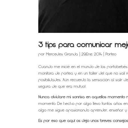
3 tips para comunicar mej
por
Mercedes Granda
|
29,Ene, 2014
|
Porteo
Cuando me inicié en el mundo de los portabebés
monitora de porteo, y en un taller del que no sa
posibilidades. Aún recuerdo la sensación al salir 
segura de que era mutuo!.
Nunca olvidaré mi sonrisa en aquellos momento ni
momento. De hecho por algo llevo tantos años e
algo me sigue apasionando aprender, enseñar y 
Es por eso que aquí os dejo unos breves consejo