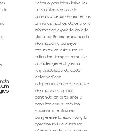
daños o perjuicios derivados
tes
de su utilización o de la
 y la
confianza de un usuario en las
opiniones, hechos, datos u otra
 no
información expuesta en este
sitio web. Recordamos que la
os
información y consejos
expuestos en esta web se
entienden siempre como de
carácter general y es la
se
responsabilidad de cada
lector verificar
anda
independientemente cualquier
nuum
gico
información u opinión
contenida en estos sitios y
consultar con su médico,
pediatra o profesional
competente la exactitud y la
aplicabilidad de cualquier
información de esta web en