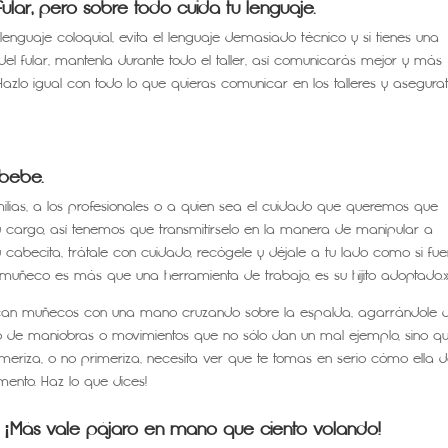
ular, pero sobre todo cuida tu lenguaje.
guaje coloquial, evita el lenguaje demasiado técnico y si tienes una
el fular, mantenla durante todo el taller, así comunicarás mejor y más
azlo igual con todo lo que quieras comunicar en los talleres y asegura
 bebe.
amilias, a los profesionales o a quien sea el cuidado que queremos que
su cargo, así tenemos que transmitírselo en la manera de manipular a
cabecita, trátale con cuidado, recógele y déjale a tu lado como si fue
muñeco es más que una herramienta de trabajo, es su hijito adoptado.»
 colocan muñecos con una mano cruzando sobre la espalda, agarrándole 
ipo de maniobras o movimientos que no sólo dan un mal ejemplo, sino q
eriza, o no primeriza, necesita ver que te tomas en serio cómo ella 
mento. Haz lo que dices!
 ¡Más vale pájaro en mano que ciento volando!