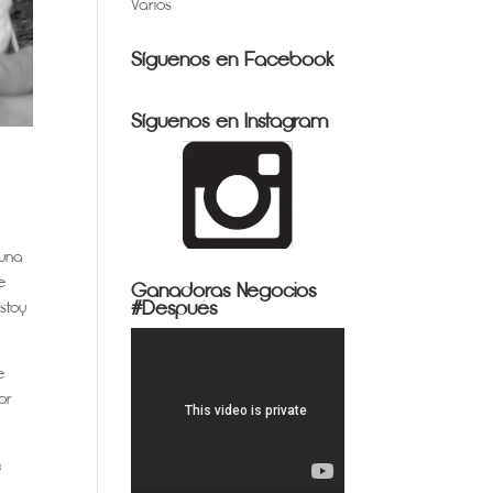
Varios
Síguenos en Facebook
Síguenos en Instagram
 una
e
Ganadoras Negocios
#Después
stoy
e
or
.