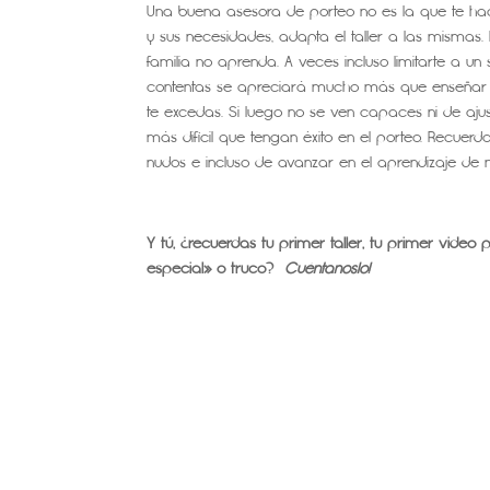
Una buena asesora de porteo no es la que te hace 
y sus necesidades, adapta el taller a las mismas
familia no aprenda. A veces incluso limitarte a u
contentas se apreciará mucho más que enseñar d
te excedas. Si luego no se ven capaces ni de aj
más difícil que tengan éxito en el porteo. Recuer
nudos e incluso de avanzar en el aprendizaje d
Y tú, ¿recuerdas tu primer taller, tu primer video
especial» o truco?
Cuéntanoslo!