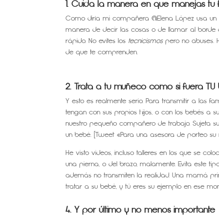
1. Cuida la manera en que manejas tu f
Como diría mi compañera @Elena López usa un len
manera de decir las cosas o de llamar al borde d
rápido. No evites los
tecnicismos
pero no abuses. H
de que te comprenden.
2. Trata a tu muñeco como si fuera TU
Y esto es realmente serio. Para transmitir a las f
tengan con sus propios hijos, o con los bebés a 
nuestro pequeño compañero de trabajo. Sujeta su 
un bebé. [Tweet «Para una asesora de porteo su 
He visto videos, incluso talleres en los que se
una pierna, o del brazo, malamente. Evita este t
además no transmiten la realidad. Una mamá prim
tratar a su bebé, y tú eres su ejemplo en ese mo
4. Y por último y no menos importante