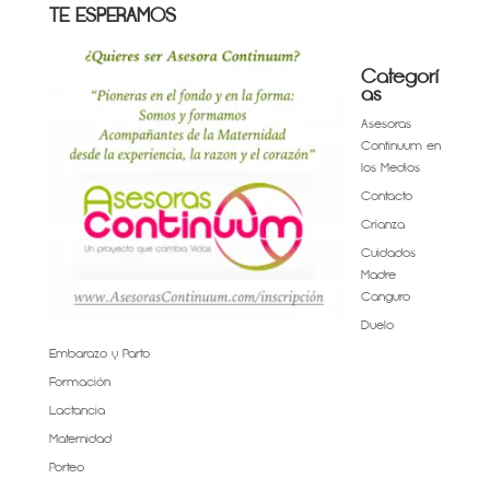
TE ESPERAMOS
Categorí
as
Asesoras
Continuum en
los Medios
Contacto
Crianza
Cuidados
Madre
Canguro
Duelo
Embarazo y Parto
Formación
Lactancia
Maternidad
Porteo