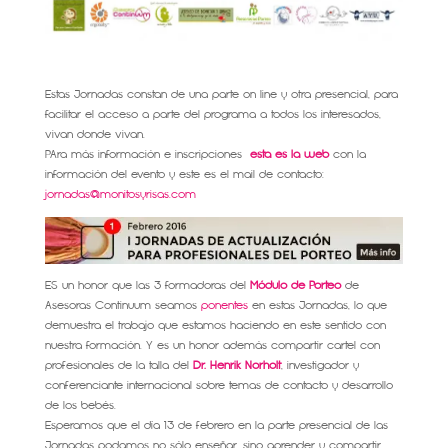
Estas Jornadas constan de una parte on line y otra presencial, para
facilitar el acceso a parte del programa a todos los interesados,
vivan donde vivan.
PAra más información e inscripciones
esta es la web
con la
información del evento y este es el mail de contacto:
jornadas@monitosyrisas.com
ES un honor que las 3 formadoras del
Módulo de Porteo
de
Asesoras Continuum seamos
ponentes
en estas Jornadas, lo que
demuestra el trabajo que estamos haciendo en este sentido con
nuestra formación. Y es un honor además compartir cartel con
profesionales de la talla del
Dr. Henrik Norholt
, investigador y
conferenciante internacional sobre temas de contacto y desarrollo
de los bebés.
Esperamos que el día 13 de febrero en la parte presencial de las
Jornadas podamos no sólo enseñar, sino aprender y compartir