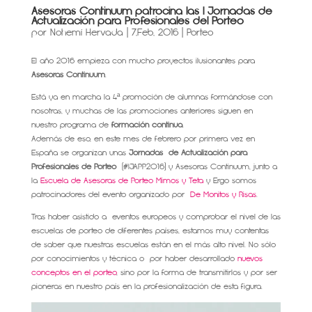
Asesoras Continuum patrocina las I Jornadas de
Actualización para Profesionales del Porteo
por
Nohemí Hervada
|
7,Feb, 2016
|
Porteo
El año 2016 empieza con mucho proyectos ilusionantes para
Asesoras Continuum
.
Está ya en marcha la 4ª promoción de alumnas formándose con
nosotras, y muchas de las promociones anteriores siguen en
nuestro programa de
formación continua
.
Además de eso, en este mes de febrero por primera vez en
España se organizan unas
Jornadas de Actualización para
Profesionales de Porteo
(#IJAPP2016) y Asesoras Continuum, junto a
la
Escuela de Asesoras de Porteo Mimos y Teta
y Ergo somos
patrocinadores del evento organizado por
De Monitos y Risas
.
Tras haber asistido a eventos europeos y comprobar el nivel de las
escuelas de porteo de diferentes países, estamos muy contentas
de saber que nuestras escuelas están en el más alto nivel. No sólo
por conocimientos y técnica o por haber desarrollado
nuevos
conceptos en el porteo
, sino por la forma de transmitirlos y por ser
pioneras en nuestro país en la profesionalización de esta figura.