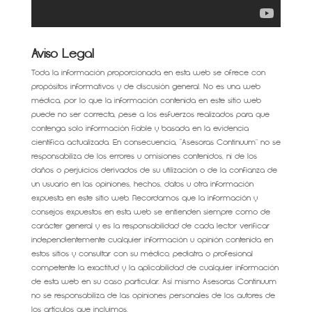
Aviso Legal
Toda la información proporcionada en esta web se ofrece con
propósitos informativos y de discusión general. No es una web
médica, por lo que la información contenida en este sitio web
puede no ser correcta, pese a los esfuerzos realizados para que
contenga solo información fiable y basada en la evidencia
científica actualizada. En consecuencia, “Asesoras Continuum” no se
responsabiliza de los errores u omisiones contenidos, ni de los
daños o perjuicios derivados de su utilización o de la confianza de
un usuario en las opiniones, hechos, datos u otra información
expuesta en este sitio web. Recordamos que la información y
consejos expuestos en esta web se entienden siempre como de
carácter general y es la responsabilidad de cada lector verificar
independientemente cualquier información u opinión contenida en
estos sitios y consultar con su médico, pediatra o profesional
competente la exactitud y la aplicabilidad de cualquier información
de esta web en su caso particular. Así mismo Asesoras Continuum
no se responsabiliza de las opiniones personales de los autores de
los artículos que incluimos.