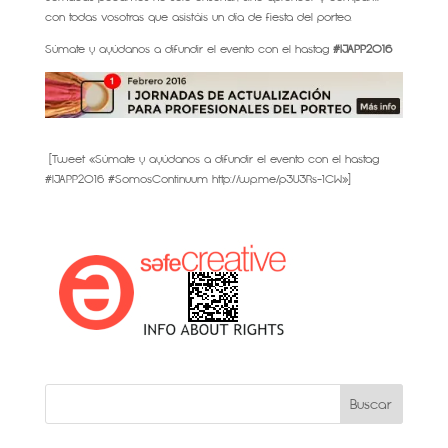
con todas vosotras que asistáis un día de fiesta del porteo.
Súmate y ayúdanos a difundir el evento con el hastag
#IJAPP2016
[Tweet «Súmate y ayúdanos a difundir el evento con el hastag
#IJAPP2016 #SomosContinuum http://wp.me/p3U3Rs-1CW»]