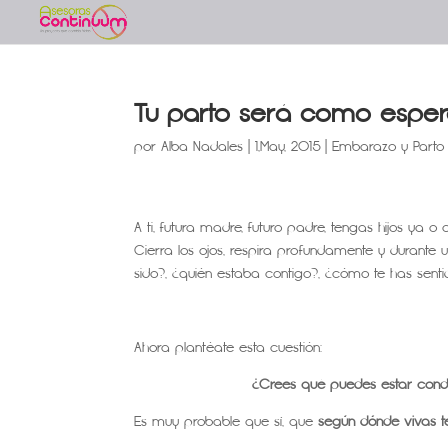
Tu parto será como espera
por
Alba Nadales
|
1,May, 2015
|
Embarazo y Parto
A ti, futura madre, futuro padre, tengas hijos ya o 
Cierra los ojos, respira profundamente y durante
sido?, ¿quién estaba contigo?, ¿cómo te has senti
Ahora plantéate esta cuestión:
¿Crees qué puedes estar condi
Es muy probable que sí, que
según dónde vivas te