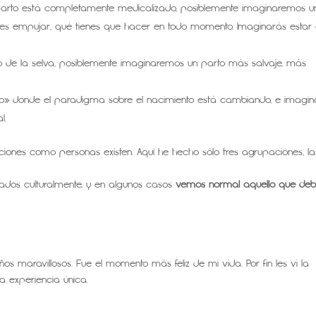
 parto está completamente medicalizado, posiblemente imaginaremos u
bes empujar, qué tienes que hacer en todo momento. Imaginarás estar
edio de la selva, posiblemente imaginaremos un parto más salvaje, más
do» donde el paradigma sobre el nacimiento está cambiando, e imagin
l.
ciones como personas existen. Aquí he hecho sólo tres agrupaciones, la
dos culturalmente, y en algunos casos
vemos normal aquello que deb
s maravillosos. Fue el momento más feliz de mi vida. Por fin les vi la
na experiencia única.