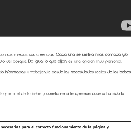
con sus miedos, sus creencias.
Cada una se sentirá más cómoda y/o
io del bosque.
Da igual lo que elijan
, es una opción muy personal.
ndo informadas
y trabajando
desde las necesidades
reales
de los bebés
 tu parto, el de tu bebé y
cuéntame, si te apetece, ¿cómo ha sido la
n necesarias para el correcto funcionamiento de la página y