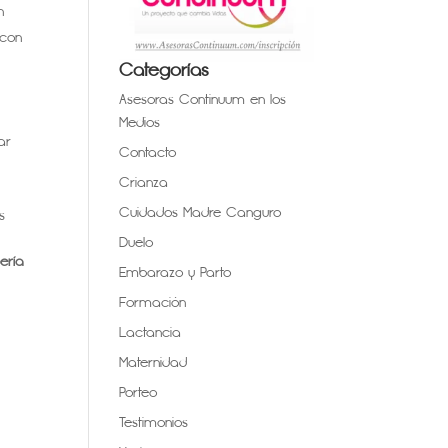
n
 con
Categorías
Asesoras Continuum en los
Medios
ar
Contacto
Crianza
Cuidados Madre Canguro
s
Duelo
ería
Embarazo y Parto
Formación
Lactancia
Maternidad
Porteo
Testimonios