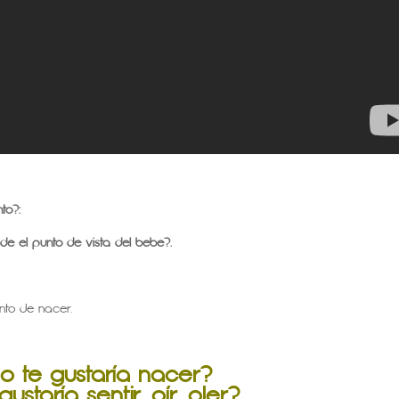
nto?:
e el punto de vista del bebé?.
to de nacer.
 te gustaría nacer?
ustaría sentir, oír, oler?