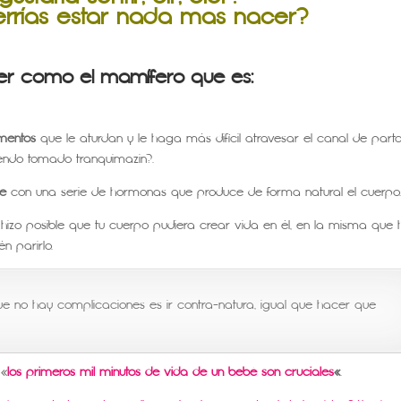
rrías estar nada mas nacer?
er como el mamífero que es:
amentos
que le aturdan y le haga más difícil atravesar el canal de parto
iendo tomado tranquimazin?.
ve
con una serie de hormonas que produce de forma natural el cuerpo
hizo posible que tu cuerpo pudiera crear vida en él, en la misma que 
n parirlo.
 que no hay complicaciones es ir contra-natura, igual que hacer que
«
los primeros mil minutos de vida de un bebé son cruciales
«
.