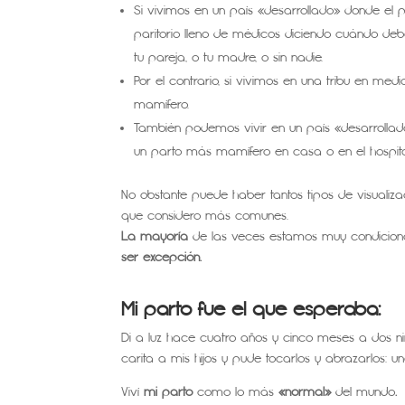
Si vivimos en un país «desarrollado» donde el
paritorio lleno de médicos diciendo cuándo de
tu pareja, o tu madre, o sin nadie.
Por el contrario, si vivimos en una tribu en m
mamífero.
También podemos vivir en un país «desarrolla
un parto más mamífero en casa o en el hospita
No obstante puede haber tantos tipos de visualiza
que considero más comunes.
La mayoría
de las veces estamos muy condiciona
ser excepción.
Mi parto fue el que esperaba:
Di a luz hace cuatro años y cinco meses a dos niño
carita a mis hijos y pude tocarlos y abrazarlos: u
Viví
mi parto
como lo más
«normal»
del mundo
.