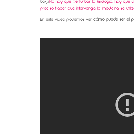
box]»
No hay que perturbar la fisiología, hay que d
preciso hacer que intervenga la medicina se utiliz
En este video podemos ver
cómo puede ser el p