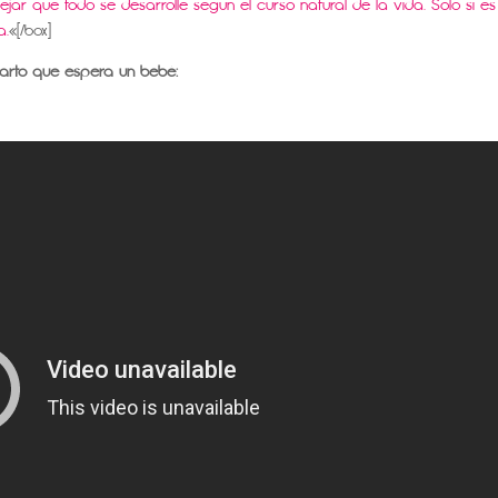
ejar que todo se desarrolle según el curso natural de la vida. Sólo si es
a.
«[/box]
arto que espera un bebé: