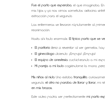
Fue el parto que esperaba
, el que imaginaba. E
mis hijos y yo nos vimos sometidos: oxitocina sintét
extracción para el segundo.
Las enfermeras se llevaron rápidamente al primero
reanimación.
Hasta ahí todo «normal».
El típico parto que se ve
El paritorio
lleno a reventar:
al ser gemelos, ha
El ginecólogo
diciendo: ¡Empuja! ¡Empuja!
El equipo de anestesia
cuchicheando a mi espa
Mi pareja a mi lado
cogiéndome la mano,
perd
Mis niños al nido.
Uno estaba
tranquilito
, curiosame
segundo,
el otro no paraba de llorar y llorar,
mi ni
en mis brazos.
Este video podría ser perfectamente
mi parto es