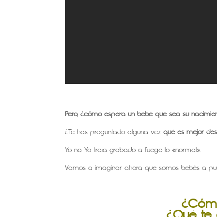
Pero, ¿cómo espera un bebé que sea su nacimie
¿Te has preguntado alguna vez
qué es mejor desd
Yo no. Yo traía grabado a fuego lo «normal».
Vamos a imaginar ahora que somos bebés a pun
¿Cómo
¿Qué te g