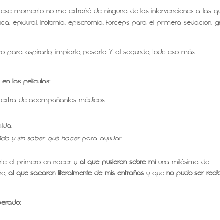
n ese momento no me extrañé de ninguna de las intervenciones a las q
ica, epidural, litotomía, episiotomía, fórceps para el primero, sedación, g
 para aspirarlo, limpiarlo, pesarlo. Y al segundo, todo eso más
 en las películas
:
y extra de acompañantes médicos.
lda.
ido y sin saber qué hacer
para ayudar.
nte el primero en nacer y
al que pusieron sobre mí
una milésima de
ño,
al que sacaron literalmente de mis entrañas
y que
no pudo ser reci
perado: