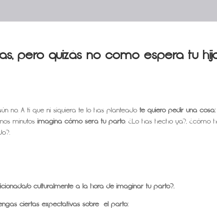
s, pero quizás no como espera tu hij
aún no. A ti que ni siquiera te lo has planteado
te quiero pedir una cosa:
 unos minutos
imagina cómo será tu parto
. ¿Lo has hecho ya?, ¿cómo 
do?.
cionada/o culturalmente a la hora de imaginar tu parto?.
ngas ciertas expectativas sobre el parto: