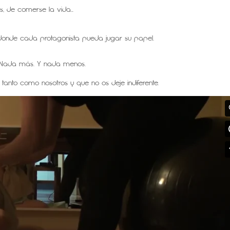
os, de comerse la vida…
za donde cada protagonista pueda jugar su papel.
Nada más. Y nada menos.
s tanto como nosotros y que no os deje indiferente.