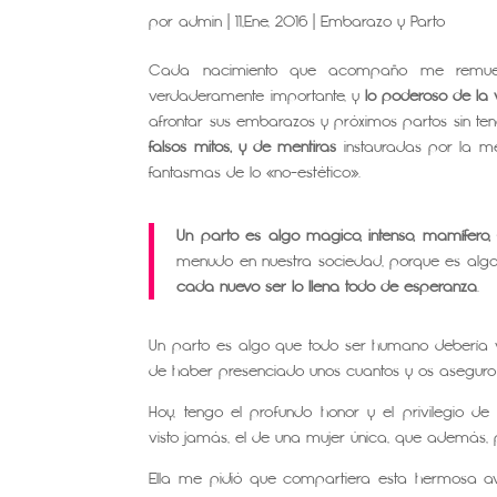
por
admin
|
11,Ene, 2016
|
Embarazo y Parto
Cada nacimiento que acompaño me remueve
verdaderamente importante, y
lo poderoso de la 
afrontar sus embarazos y próximos partos sin te
falsos mitos, y de mentiras
instauradas por la me
fantasmas de lo «no-estético».
Un parto es algo mágico, intenso, mamífero, 
menudo en nuestra sociedad, porque es algo na
cada nuevo ser lo llena todo de esperanza
.
Un parto es algo que todo ser humano debería vi
de haber presenciado unos cuantos y os asegur
Hoy, tengo el profundo honor y el privilegio 
visto jamás, el de una mujer única, que además,
Ella me pidió que compartiera esta hermosa a