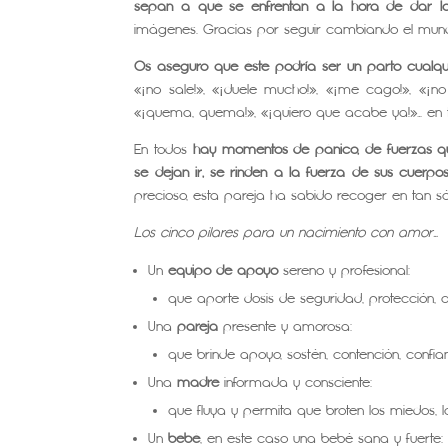
sepan a qué se enfrentan a la hora de dar l
imágenes. Gracias por seguir cambiando el mun
Os aseguro que éste podría ser un parto cualqu
«¡no sale!», «¡duele mucho!», «¡me cago!», «¡no
«¡quema, quema!», «¡quiero que acabe ya!»… en to
En todos
hay momentos de pánico, de fuerzas q
se dejan ir, se rinden a la fuerza de sus cuerpo
precioso, esta pareja ha sabido recoger en tan s
Los cinco pilares para un nacimiento con amor…
Un
equipo de apoyo
sereno y profesional:
que aporte dosis de seguridad, protección,
Una
pareja
presente y amorosa:
que brinde apoyo, sostén, contención, confia
Una
madre
informada y consciente:
que fluya y permita que broten los miedos, las
Un
bebé
, en este caso una bebé sana y fuerte: