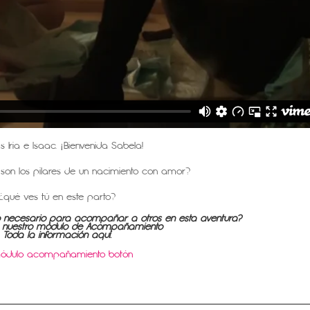
s Iria e Isaac. ¡Bienvenida Sabela!
 son los pilares de un nacimiento con amor?
¿qué ves tú en este parto?
lo necesario para acompañar a otros en esta aventura?
a nuestro módulo de Acompañamiento
Toda la información aquí
: