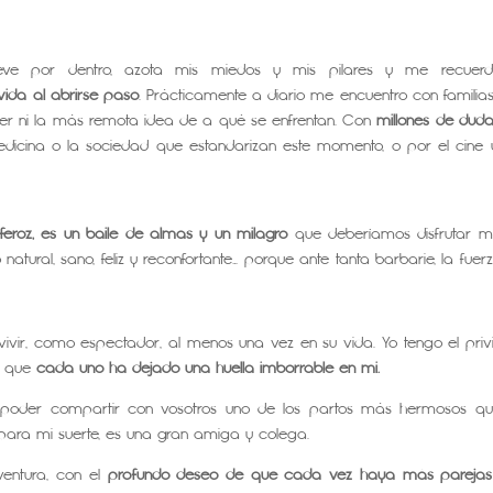
 por dentro, azota mis miedos y mis pilares y me recuerd
vida al abrirse paso
. Prácticamente a diario me encuentro con familia
ner ni la más remota idea de a qué se enfrentan. Con
millones de duda
dicina o la sociedad que estandarizan este momento, o por el cine 
feroz, es un baile de almas y un milagro
que deberíamos disfrutar 
tural, sano, feliz y reconfortante… porque ante tanta barbarie, la fuer
vir, como espectador, al menos una vez en su vida. Yo tengo el privi
o que
cada uno ha dejado una huella imborrable en mi.
de poder compartir con vosotros uno de los partos más hermosos q
 para mi suerte, es una gran amiga y colega.
ventura, con el
profundo deseo de que cada vez haya más pareja