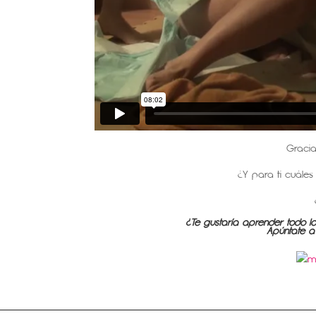
Gracia
¿Y para ti cuáles
¿Te gustaría aprender todo 
Apúntate 