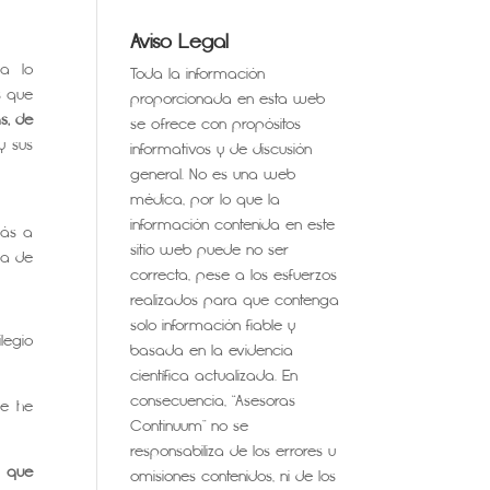
Aviso Legal
a lo
Toda la información
s que
proporcionada en esta web
s, de
se ofrece con propósitos
y sus
informativos y de discusión
general. No es una web
médica, por lo que la
información contenida en este
más a
sitio web puede no ser
za de
correcta, pese a los esfuerzos
realizados para que contenga
solo información fiable y
legio
basada en la evidencia
científica actualizada. En
consecuencia, “Asesoras
ue he
Continuum” no se
responsabiliza de los errores u
s que
omisiones contenidos, ni de los