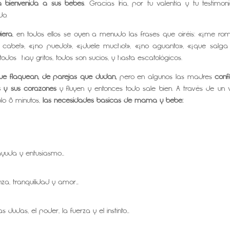
a bienvenida a sus bebés
. Gracias Iria, por tu valentía y tu testimon
do.
iera
, en todos ellos se oyen a menudo las frases que oiréis: «¡me rom
 cabe!», «¡no puedo!», «¡duele mucho!», «¡no aguanto», «¡que salga 
dos hay gritos, todos son sucios, y hasta escatológicos.
ue flaquean, de parejas que dudan,
pero en algunos las madres
conf
s y sus corazones
y fluyen y entonces todo sale bien. A través de un 
ólo 8 minutos,
las necesidades básicas de mamá y bebé:
 ayuda y entusiasmo…
nza, tranquilidad y amor…
 dudas, el poder, la fuerza y el instinto…