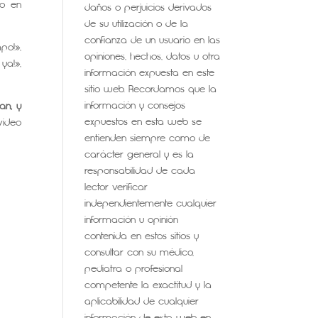
io en
daños o perjuicios derivados
de su utilización o de la
confianza de un usuario en las
po!»,
opiniones, hechos, datos u otra
ya!»,
información expuesta en este
sitio web. Recordamos que la
información y consejos
ían, y
expuestos en esta web se
video
entienden siempre como de
carácter general y es la
responsabilidad de cada
lector verificar
independientemente cualquier
información u opinión
contenida en estos sitios y
consultar con su médico,
pediatra o profesional
competente la exactitud y la
aplicabilidad de cualquier
información de esta web en