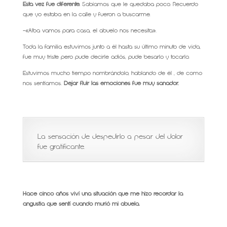
Esta vez fue diferente.
Sabíamos que le quedaba poco. Recuerdo
que yo estaba en la calle y fueron a buscarme.
-«Alba vamos para casa, el abuelo nos necesita».
Toda la familia estuvimos junto a él hasta su último minuto de vida,
fue muy triste pero pude decirle adiós, pude besarlo y tocarlo.
Estuvimos mucho tiempo nombrándolo, hablando de él , de como
nos sentíamos.
Dejar fluir las emociones fue muy sanador.
La sensación de despedirlo a pesar del dolor
fue gratificante.
Hace cinco años viví una situación que me hizo recordar la
angustia que sentí cuando murió mi abuela.