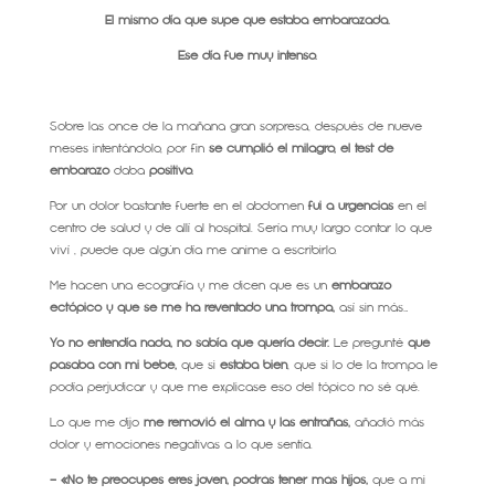
El mismo día que supe que estaba embarazada.
Ese día fue muy intenso.
Sobre las once de la mañana gran sorpresa, después de nueve
meses intentándolo, por fin
se cumplió el milagro, el test de
embarazo
daba
positivo.
Por un dolor bastante fuerte en el abdomen
fui a urgencias
en el
centro de salud y de allí al hospital. Sería muy largo contar lo que
viví , puede que algún día me anime a escribirlo.
Me hacen una ecografía y me dicen que es un
embarazo
ectópico y que se me ha reventado una trompa,
así sin más…
Yo no entendía nada, no sabía que quería decir.
Le pregunté
qué
pasaba con mi bebé,
que si
estaba bien
, que si lo de la trompa le
podía perjudicar y que me explicase eso del tópico no sé qué.
Lo que me dijo
me removió el alma y las entrañas,
añadió más
dolor y emociones negativas a lo que sentía.
– «No te preocupes eres joven, podrás tener más hijos,
que a mi