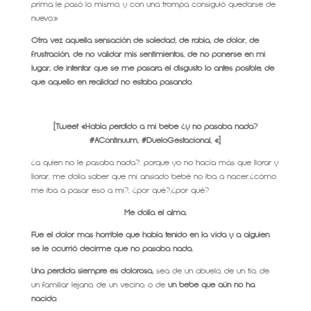
prima le pasó lo mismo, y con una trompa consiguió quedarse de
nuevo.»
Otra vez aquella sensación de soledad, de rabia, de dolor, de
frustración, de no validar mis sentimientos, de no ponerse en mi
lugar, de intentar que se me pasara el disgusto lo antes posible, de
que aquello en realidad no estaba pasando.
[Tweet «Había perdido a mi bebé ¿y no pasaba nada?
#AContinuum, #DueloGestacional, «]
¿a quíen no le pasaba nada?, porque yo no hacía más que llorar y
llorar, me dolía saber que mi ansiado bebé no iba a nacer,¿cómo
me iba a pasar eso a mi?, ¿por qué?,¿por qué?
Me dolía el alma.
Fue el dolor más horrible que había tenido en la vida y a alguien
se le ocurrió decirme que no pasaba nada.
Una pérdida siempre es dolorosa,
sea de un abuelo, de un tío, de
un familiar lejano, de un vecino, o de
un bebé que aún no ha
nacido.