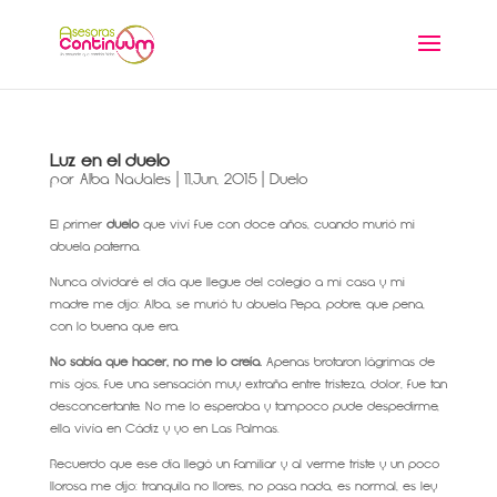
Luz en el duelo
por
Alba Nadales
|
11,Jun, 2015
|
Duelo
El primer
duelo
que viví fue con doce años, cuando murió mi
abuela paterna.
Nunca olvidaré el día que llegue del colegio a mi casa y mi
madre me dijo: Alba, se murió tu abuela Pepa, pobre, que pena,
con lo buena que era.
No sabía que hacer,
no me lo creía.
Apenas brotaron lágrimas de
mis ojos, fue una sensación muy extraña entre tristeza, dolor, fue tan
desconcertante. No me lo esperaba y tampoco pude despedirme,
ella vivía en Cádiz y yo en Las Palmas.
Recuerdo que ese día llegó un familiar y al verme triste y un poco
llorosa me dijo: tranquila no llores, no pasa nada, es normal, es ley