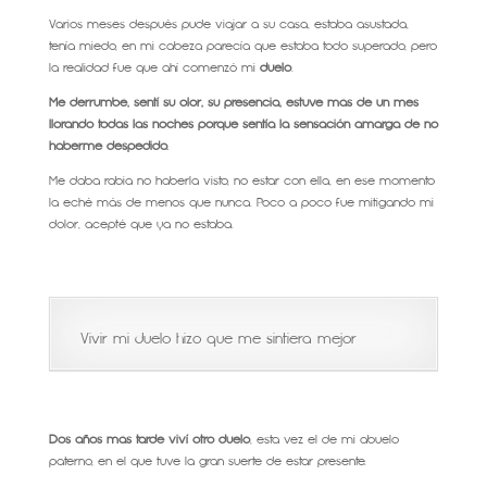
Varios meses después pude viajar a su casa, estaba asustada,
tenía miedo, en mi cabeza parecía que estaba todo superado, pero
la realidad fue que ahí comenzó mi
duelo
.
Me derrumbé, sentí su olor, su presencia, estuve más de un mes
llorando todas las noches porque sentía la sensación amarga de no
haberme despedido.
Me daba rabia no haberla visto, no estar con ella, en ese momento
la eché más de menos que nunca. Poco a poco fue mitigando mi
dolor, acepté que ya no estaba.
Vivir mi duelo hizo que me sintiera mejor
Dos años más tarde viví otro duelo
, esta vez el de mi abuelo
paterno, en el que tuve la gran suerte de estar presente.