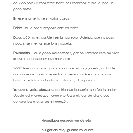
de vida antes o más tarde todos nos morimos, a ella le tocó un
poco antes.
En ese momento sentí varias cosas:
Rabia.
Por la poca empatía ante mi dolor.
Dolor.
¿Cómo es posible intentar consolar diciendo que no pasa
nada, si se me ha muerto mi abuela?
Frustración.
Por la poca delicadeza y por no sentirme libre de vivir
lo que me tocaba en ese momento.
Vacio.
Fue cómo si no pasara nada se murió y ya está, no hablé
con nadie de como me sentía. La sensación fue como si nunca
hubiera existido mi abuela, se esfumó y desapareció.
Yo quería verla, abrazarla
, decirle que la quería, que fue la mejor
abuela del mundo,que nunca me iba a olvidar de ella, y que
siempre iba a estar en mi corazón.
Necesitaba despedirme de ella.
En lugar de eso, guardé mi duelo.