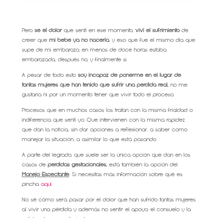
Pero
sé el dolor
que sentí en ese momento,
viví el sufrimiento
de
creer que
mi bebé ya no nacería
, y eso que fue el mismo día que
supe de mi embarazo, en menos de doce horas estaba
embarazada, después no, y finalmente si.
A pesar de todo esto
soy incapaz de ponerme en el lugar de
tantas mujeres que han tenido que sufrir una pérdida real,
no me
gustaría ni por un momento tener que vivir todo el proceso.
Procesos que en muchos casos los tratan con la misma frialdad o
indiferencia que sentí yo. Que intervienen con la misma rapidez
que dan la noticia, sin dar opciones a reflexionar, a saber como
manejar la situación, a asimilar lo que está pasando.
A parte del legrado, que suele ser la única opción que dan en los
casos de
pérdidas gestacionales,
está también la opción del
Manejo Expectante
. Si necesitas más información sobre qué es
pincha
aquí
.
No sé cómo será pasar por el dolor que han sufrido tantas mujeres
al vivir una pérdida y además no sentir el apoyo, el consuelo y la