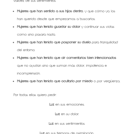
validez de sus sentimientos.
Mujeres que han sentido a sus hijos dentro
, y que cómo yo, los
han querido desde que empezamos a buscarlos.
Mujeres que han tenido guardar su dolor
y continuar sus vidas
como sino pasara nada.
Mujeres que han tenido que posponer su duelo
para tranquilidad
del entorno.
Mujeres que han tenido que oír comentarios bien intencionados
que no ayudan sino que suman más dolor, impotencia e
incomprensión.
Mujeres que han tenido que ocultarlo por miedo
o por vergüenza.
Por todas ellas quiero pedir:
L
uz
en sus emociones.
L
uz
en su dolor.
Luz
en sus sentimientos.
Luz
en sus tiempos de asimilación.