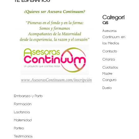
TE ESPERAMOS
Categorí
as
Asesoras
Continuum en
los Medios
Contacto
Crianza
Cuidados
Madre
Canguro
Duelo
Embarazo y Parto
Formación
Lactancia
Maternidad
Porteo
Testimonios