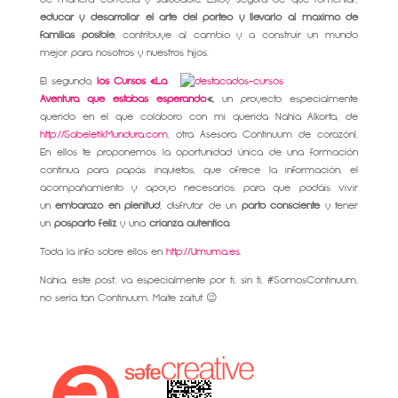
educar y desarrollar el arte del porteo y llevarlo al máximo de
familias posible
, contribuye al cambio y a construir un mundo
mejor para nosotros y nuestros hijos.
El segundo,
los Cursos «La
Aventura que estabas esperando
«,
un proyecto especialmente
querido en el que colaboro con mi querida Nahia Alkorta, de
http://SabeletikMundura.com
, otra Asesora Continuum de corazón!,
En ellos te proponemos la oportunidad única de una formación
continua para papás inquietos, que ofrece la información, el
acompañamiento y apoyo necesarios para que podáis vivir
un
embarazo en plenitud
, disfrutar de un
parto consciente
y tener
un
posparto feliz
y una
crianza auténtica
.
Toda la info sobre ellos en
http://Umuma.es
.
Nahia, este post, va especialmente por ti, sin ti, #SomosContinuum,
no sería tan Continuum. Maite zaitut 😉