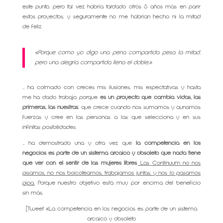
este punto, pero tal vez habría tardado otros 8 años más en parir
estos proyectos, y seguramente no me habrían hecho ni la mitad
de feliz.
«Porque como yo digo una pena compartida pesa la mitad,
pero una alegría compartida llena el doble.»
… ha colmado con creces mis ilusiones, mis expectativas y hasta
me ha dado trabajo, porque
es un proyecto que cambia vidas, las
primeras, las nuestras
, que crece cuando nos sumamos y aunamos
fuerzas y cree en las personas a las que selecciona y en sus
infinitas posibilidades.
… ha demostrado una y otra vez que
la competencia en los
negocios es parte de un sistema arcaico y obsoleto que nada tiene
que ver con el sentir de las mujeres libres
.
Las Continuum no nos
pisamos, no nos boicoteamos, trabajamos juntas, y nos lo pasamos
pipa.
Porque nuestro objetivo está muy por encima del beneficio
sin más.
[Tweet «La competencia en los negocios es parte de un sistema
arcaico y obsoleto