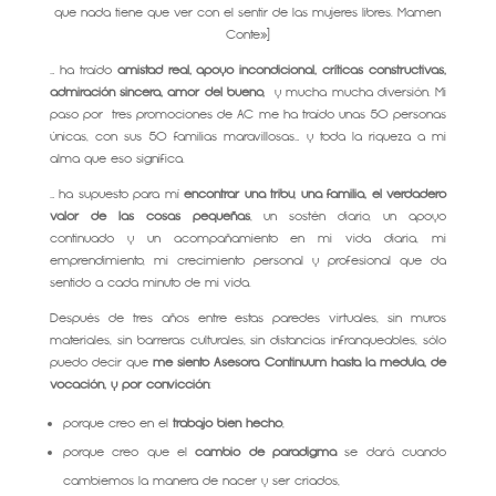
que nada tiene que ver con el sentir de las mujeres libres. Mamen
Conte»]
… ha traído
amistad real, apoyo incondicional, críticas constructivas,
admiración sincera, amor del bueno,
y mucha mucha diversión. Mi
paso por tres promociones de AC me ha traído unas 50 personas
únicas, con sus 50 familias maravillosas… y toda la riqueza a mi
alma que eso significa.
… ha supuesto para mí
encontrar una tribu, una familia, el verdadero
valor de las cosas pequeñas
, un sostén diario, un apoyo
continuado y un acompañamiento en mi vida diaria, mi
emprendimiento, mi crecimiento personal y profesional que da
sentido a cada minuto de mi vida.
Después de tres años entre estas paredes virtuales, sin muros
materiales, sin barreras culturales, sin distancias infranqueables, sólo
puedo decir que
me siento Asesora Continuum hasta la médula, de
vocación, y por convicción
:
porque creo en el
trabajo bien hecho
,
porque creo que el
cambio de paradigma
se dará cuando
cambiemos la manera de nacer y ser criados,