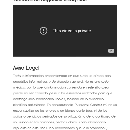
Aviso Legal
Toda la información proporcionada en esta web se ofrece con
propósitos informativos y de discusión general. No es una web
médica, por lo que la información contenida en este sitio web
puede no ser correcta, pese a los esfuerzos realizados para que
contenga solo información fiable y basada en la evidencia
científica actualizada. En consecuencia, “Asesoras Continuum” no se
responsabiliza de los errores u omisiones contenidos, ni de los
daños o perjuicios derivados de su utilización o de la confianza de
un usuario en las opiniones, hechos, datos u otra información
expuesta en este sitio web. Recordamos que la información y