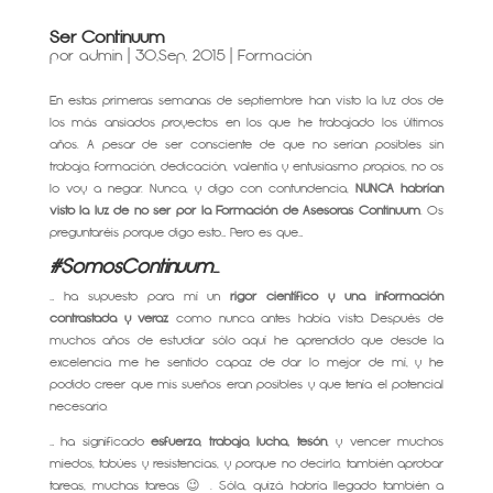
Ser Continuum
por
admin
|
30,Sep, 2015
|
Formación
En estas primeras semanas de septiembre han visto la luz dos de
los más ansiados proyectos en los que he trabajado los últimos
años. A pesar de ser consciente de que no serían posibles sin
trabajo, formación, dedicación, valentía y entusiasmo propios, no os
lo voy a negar. Nunca, y digo con contundencia,
NUNCA habrían
visto la luz de no ser por la Formación de Asesoras Continuum
. Os
preguntaréis porque digo esto… Pero es que…
#SomosContinuum
…
… ha supuesto para mí un
rigor científico y una información
contrastada y veraz
como nunca antes había visto. Después de
muchos años de estudiar sólo aquí he aprendido que desde la
excelencia me he sentido capaz de dar lo mejor de mí, y he
podido creer que mis sueños eran posibles y que tenía el potencial
necesario.
… ha significado
esfuerzo, trabajo, lucha, tesón
, y vencer muchos
miedos, tabúes y resistencias, y porque no decirlo, también aprobar
tareas, muchas tareas 😉 . Sóla, quizá habría llegado también a