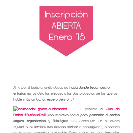
Ah y por si todavía tenéis dudas de
hasta dónde llega nuestro
entusiasmo
, os dejo los enlaces a los dos proyectos de los que os
hablé más arriba, os espero dentro! 😉
El primero, el
Cl
ub de
Porteo #AunBesoDeTi
, una iniciativa social para
potenciar el porteo
seguro, ergonómico y fisiológico
100%Continuum. En él quiero
ayudar a las familias que desean portear a conseguirlo y a hacerlo
de manera correcta y saludable. Estoy segura de que fomentar,