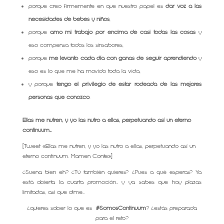
porque creo firmemente en que nuestro papel es
dar voz a las
necesidades de bebés y niños
,
porque
amo mi trabajo por encima de casi todas las cosas
y
eso compensa todos los sinsabores,
porque
me levanto cada día con ganas de seguir aprendiendo
y
eso es lo que me ha movido toda la vida,
y porque
tengo el privilegio de estar rodeada de las mejores
personas que conozco
.
Ellas me nutren, y yo las nutro a ellas, perpetuando así un eterno
continuum…
[Tweet «Ellas me nutren, y yo las nutro a ellas, perpetuando así un
eterno continuum. Mamen Conte»]
¿Suena bien eh? ¿Tú también quieres? ¿Pues a qué esperas? Ya
está abierta la cuarta promoción… y ya sabes que hay plazas
limitadas, así que dime…
¿quieres saber lo que es
#SomosContinuum
? ¿estás preparada
para el reto?