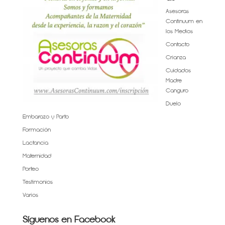
Asesoras
Continuum en
los Medios
Contacto
Crianza
Cuidados
Madre
Canguro
Duelo
Embarazo y Parto
Formación
Lactancia
Maternidad
Porteo
Testimonios
Varios
Síguenos en Facebook