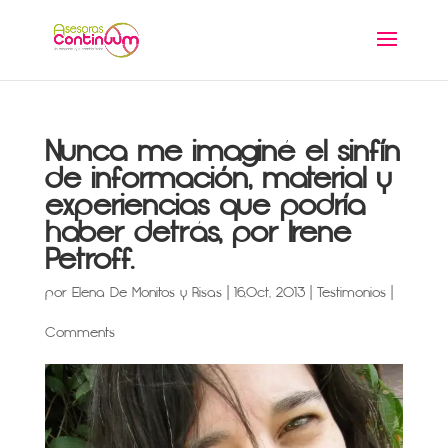
Nunca me imaginé el sinfín
de información, material y
experiencias que podría
haber detrás, por Irene
Petroff.
por
Elena De Monitos y Risas
|
16,Oct, 2013
|
Testimonios
|
Comments