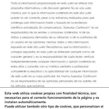
Toda la información proporcionada en esta web se ofrece con
propósitos informativos y de discusión general. No es una web
médica, por lo que la información contenida en este sitio web
puede no ser correcta, pese a los esfuerzos realizados para que
contenga solo información fiable y basada en la evidencia
científica actualizada. En consecuencia, “Asesoras Continuum” no se
responsabiliza de los errores u omisiones contenidos, ni de los
daños o perjuicios derivados de su utilización o de la confianza de
un usuario en las opiniones, hechos, datos u otra información
expuesta en este sitio web. Recordamos que la información y
consejos expuestos en esta web se entienden siempre como de
carácter general y es la responsabilidad de cada lector verificar
independientemente cualquier información u opinión contenida en
estos sitios y consultar con su médico, pediatra o profesional
competente la exactitud y la aplicabilidad de cualquier información
de esta web en su caso particular. Así mismo Asesoras Continuum
no se responsabiliza de las opiniones personales de los autores de
los artículos que incluimos.
Esta web utiliza cookies propias con finalidad técnica, son
necesarias para el correcto funcionamiento de la página y se
instalan automáticamente.
Puede utilizar también otro tipo de cookies, que personalizan el
AVISO LEGAL
CONDICIONES GENERALES DE VENTA