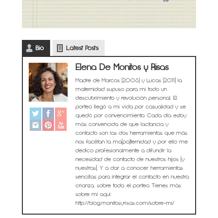
Bio
Latest Posts
Elena De Monitos y Risas
Madre de Marcos (2008) y Lucas (2011) la
maternidad supuso para mi todo un
descubrimiento y revolución personal. El
porteo llegó a mi vida por casualidad y se
quedó por convencimiento. Cada día estoy
más convencida de que lactancia y
contacto son las dos herramientas que más
nos facilitan la ma(pa)ternidad y por ello me
dedico profesionalmente a difundir la
necesidad de contacto de nuestros hijos (y
nuestras). Y a dar a conocer herramientas
sencillas para integrar el contacto en nuestra
crianza, sobre todo, el porteo. Tienes más
sobre mí aquí:
http://blog.monitosyrisas.com/sobre-mi/