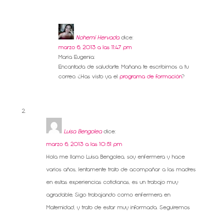
Nohemí Hervada
dice:
marzo 6, 2013 a las 11:47 pm
Maria Eugenia:
Encantada de saludarte. Mañana te escribimos a tu
correo. ¿Has visto ya el
programa de formación
?
Luisa Bengolea
dice:
marzo 6, 2013 a las 10:51 pm
Hola me llamo Luisa Bengolea, soy enfermera y hace
varios años, lentamente trato de acompañar a las madres
en estas experiencias cotidianas, es un trabajo muy
agradable, Sigo trabajando como enfermera en
Maternidad, y trato de estar muy informada. Seguiremos