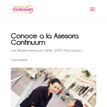
Conoce a la Asesora
Continuum
por
Nohemí Hervada
|
6,Mar, 2013
|
Formación
|
Comments