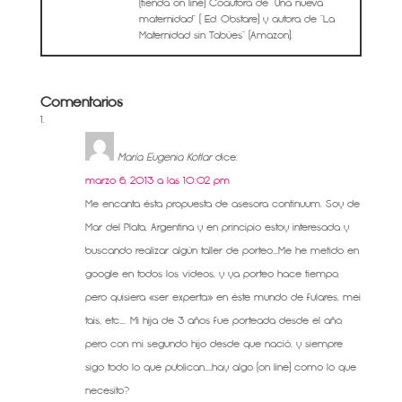
(tienda on line) Coautora de "Una nueva
maternidad" ( Ed. Obstare) y autora de "La
Maternidad sin Tabúes" (Amazon).
Comentarios
María Eugenia Kotlar
dice:
marzo 6, 2013 a las 10:02 pm
Me encanta ésta propuesta de asesora continuum. Soy de
Mar del Plata, Argentina y en principio estoy interesada y
buscando realizar algún taller de porteo….Me he metido en
google en todos los videos, y ya porteo hace tiempo,
pero quisiera «ser experta» en éste mundo de fulares, mei
tais, etc….. Mi hija de 3 años fue porteada desde el año,
pero con mi segundo hijo desde que nació, y siempre
sigo todo lo que publican……hay algo (on line) como lo que
necesito?