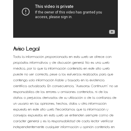
Aviso Legal
Toda la información proporcionada en esta web se ofrece con
propósitos informativos y de discusión general. No es una web
médica, por lo que la información contenida en este sitio web
puede no ser correcta, pese a los esfuerzos realizados para que
contenga solo información fiable y basada en la evidencia
científica actualizada. En consecuencia, “Asesoras Continuum” no se
responsabiliza de los errores u omisiones contenidos, ni de los
daños o perjuicios derivados de su utilización o de la confianza de
un usuario en las opiniones, hechos, datos u otra información
expuesta en este sitio web. Recordamos que la información y
consejos expuestos en esta web se entienden siempre como de
carácter general y es la responsabilidad de cada lector verificar
independientemente cualquier información u opinión contenida en