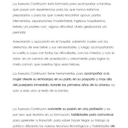
La Asesora Continuum está formada para acompañar a familias
que pasan por experiencias para las que nunca estamos
preparados y para las que cuesta encontrar apoyo: partos
intervenidos, separaciones madre/bebé, ingresos hospitalarios,
bebés y/o padres con alguna dificultad, duelo gestacional y/o
perinatal.
Asesorando y apoyando en el hospital, sabiendo cuales son los
derechos de ese bebé y sus necesidades, y luego, acompañando
la vuelta a casa con todas las dificultades, con los miedos y con el
dolor, en un camino de aceptación y crecimiento para lograr la
meta común: que nuestros hijos sean felices.
La Asesora Continuum tiene herramientas para
acompañar a la
mujer desde su embarazo, en su parto, en su posparto y más allá
del puerperio inmediato, durante los primeros años de la crianza
, no
solo a esta, sino al resto de la familia.
La Asesora Continuum
convierte su pasión en una profesión
y es
por eso que recibirá en su formación,
habilidades para comunicar
,
para aprender a transmitir, para saber hacer llegar su trabajo al
público utilizando los nuevos recursos tecnológicos y habilidades
de