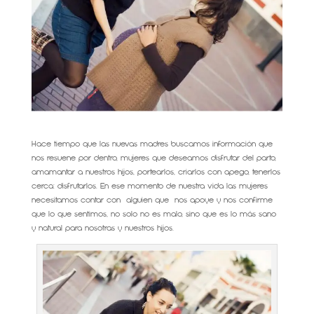
Hace tiempo que las nuevas madres buscamos información que
nos resuene por dentro, mujeres que deseamos disfrutar del parto,
amamantar a nuestros hijos, portearlos, criarlos con apego, tenerlos
cerca: disfrutarlos. En ese momento de nuestra vida las mujeres
necesitamos contar con alguien que nos apoye y nos confirme
que lo que sentimos, no solo no es malo, sino que es lo más sano
y natural para nosotras y nuestros hijos.