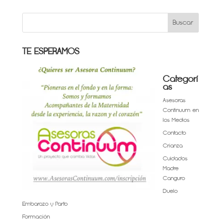
TE ESPERAMOS
Categorí
as
Asesoras
Continuum en
los Medios
Contacto
Crianza
Cuidados
Madre
Canguro
Duelo
Embarazo y Parto
Formación