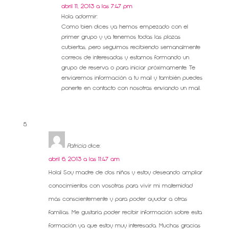
abril 11, 2013 a las 7:47 pm
Hola adormir:
Como bien dices ya hemos empezado con el
primer grupo y ya tenemos todas las plazas
cubiertas, pero seguimos recibiendo semanalmente
correos de interesadas y estamos formando un
grupo de reserva o para iniciar próximamente. Te
enviaremos información a tu mail y también puedes
ponerte en contacto con nosotras enviando un mail.
Patricia
dice:
abril 6, 2013 a las 11:47 am
Hola! Soy madre de dos niños y estoy deseando ampliar
conocimientos con vosotras para vivir mi maternidad
más conscientemente y para poder ayudar a otras
familias. Me gustaría poder recibir información sobre esta
formación ya que estoy muy interesada. Muchas gracias