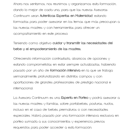
Ahora nos sentamos, nos reunimos y organizamos esta formación,
dando lo mejor de cada una, para que las nuevas Asesoras
Continuum sean
Auténticas Expertas en Maternidad
, estando
formadas para poder asesorar en los temas que más preocupan a
las nuevas madres y con herramientas para ofrecer un
acompañamiento en este proceso.
Teniendo como objetivo
cuidar y transmitir las necesidades del
bebé y el empoderamiento de las madres.
Ofreciendo información contrastada, abanicos de opciones y
estando comprometidas en estar siempre actualizadas, habiendo
pasado por un año de
formación intensiva
en la que se trabaja
semanalmente, profundizando en distintos campos y con
aportaciones de grandes profesionales de prestigio nacional e
internacional.
La Asesora Continuum es una
Experta en Porteo
y podrá asesorar a
las nuevas madres y familias, sobre portabebés, posturas, nudos,
incluso en el caso de bebés prematuros o con necesidades
especiales. Habrá pasado por una formación intensiva exclusiva en
porteo sumada a sus conocimientos y experiencia previos
requeridos para poder acceder a esta formación.