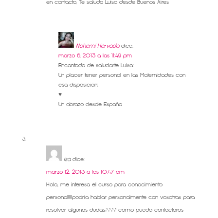
en contacto, Te saluda Luisa desde Buenos Aires
Nohemí Hervada
dice:
marzo 6, 2013 a las 11:49 pm
Encantada de saludarte Luisa:
Un placer tener personal en las Maternidades con
esa disposición:
♥
Un abrazo desde España
isa
dice:
marzo 12, 2013 a las 10:47 am
Hola, me interesa el curso para conocimiento
personal!!!!podría hablar personalmente con vosotras para
resolver algunas dudas???? cómo puedo contactaros