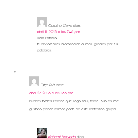
Carolina Cerro
dice:
abril 11, 2013 a las 7:48 pm
Hola Patricia,
te enviaremos información al mail. gracias por tus
palabras.
Ester Ruiz
dice:
abril 27, 2013 a las 1:35 pm
Buenas tardes! Parece que llego muy tarde… Aún así me
gustaría poder formar parte de este fantástico grupo!
Nohemí Hervada
dice: