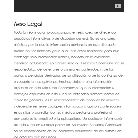
Aviso Legal
Toda la información proporcionada en esta web se ofrece con
propósitos informativos y de discusión general. No es una web
médica, por lo que la información contenida en este sitio web
puede no ser correcta, pese a los esfuerzos realizados para que
contenga solo información fiable y basada en la evidencia
científica actualizada. En consecuencia, “Asesoras Continuum” no se
responsabiliza de los errores u omisiones contenidos, ni de los
daños o perjuicios derivados de su utilización o de la confianza de
un usuario en las opiniones, hechos, datos u otra información
expuesta en este sitio web. Recordamos que la información y
consejos expuestos en esta web se entienden siempre como de
carácter general y es la responsabilidad de cada lector verificar
independientemente cualquier información u opinión contenida en
estos sitios y consultar con su médico, pediatra o profesional
competente la exactitud y la aplicabilidad de cualquier información
de esta web en su caso particular. Así mismo Asesoras Continuum
no se responsabiliza de las opiniones personales de los autores de
los artículos que incluimos.