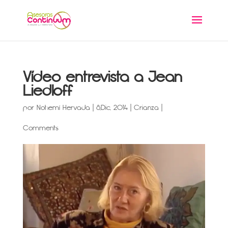
Vídeo entrevista a Jean
Liedloff
por
Nohemí Hervada
|
8,Dic, 2014
|
Crianza
|
Comments