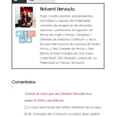
Nohemí Hervada
Mujer, madre, escritora, emprendedora,
formadora y asesora de maternidad,
creadora de programas de desarrollo
personal y profesional, divulgadora de
temas de mujer y familia. Creadora y
Directora de Asesoras Continuum y de la
Escuela Internacional de Asesoras de Porteo
Mimos y Teta. Gerente de Mimos y Teta
(tienda on line) Coautora de "Una nueva
maternidad" ( Ed. Obstare) y autora de "La
Maternidad sin Tabúes" (Amazon).
Comentarios
Cuando te miras qué ves | Nohemí Hervada
dice:
enero 15, 2015 a las 6:29 pm
[…] lo único que hacían era orbitar alrededor de sus hijos.
En EL Concepto del Continuum, su autora Jean Liedloff