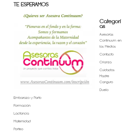
TE ESPERAMOS
Categorí
as
Asesoras
Continuum en
los Medios
Contacto
Crianza
Cuidados
Madre
Canguro
Duelo
Embarazo y Parto
Formación
Lactancia
Maternidad
Porteo