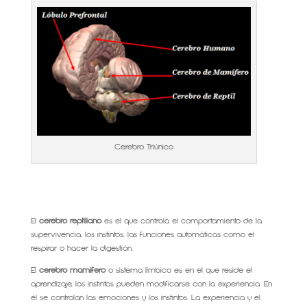
Cerebro Triúnico
El
cerebro reptiliano
es el que controla el comportamiento de la
supervivencia, los instintos, las funciones automáticas como el
respirar o hacer la digestión.
El
cerebro mamífero
o sistema límbico es en el que reside el
aprendizaje, los instintos pueden modificarse con la experiencia. En
él se controlan las emociones y los instintos. La experiencia y el