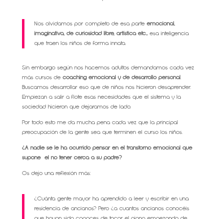
Nos olvidamos por completo de esa parte
emocional,
imaginativa, de curiosidad libre, artística etc…
esa inteligencia
que traen los niños de forma innata.
Sin embargo según nos hacemos adultos demandamos cada vez
más cursos de
coaching emocional y de desarrollo personal
.
Buscamos desarrollar eso que de niños nos hicieron desaprender.
Empiezan a salir a flote esas necesidades que el sistema y la
sociedad hicieron que dejaramos de lado.
Por todo esto me da mucha pena cada vez que la principal
preocupación de la gente sea que terminen el curso los niños.
¿A nadie se le ha ocurrido pensar en el transtorno emocional que
supone el no tener cerca a su padre?
Os dejo una reflexión más:
¿Cuánta gente mayor ha aprendido a leer y escribir en una
residencia de ancianos? Pero ¿a cuantos ancianos conocéis
que hayan sido capaces de tocar el piano empezando de