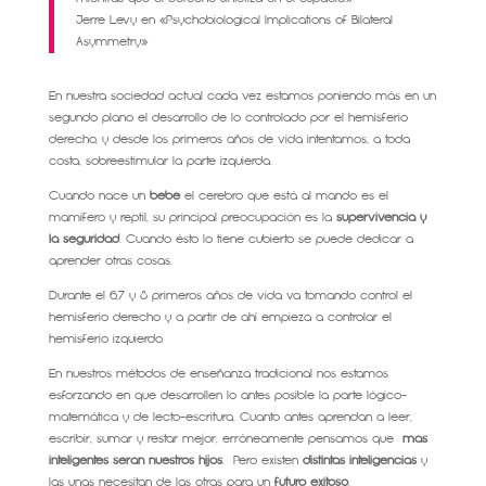
Jerre Levy en «Psychobiological Implications of Bilateral
Asymmetry»
En nuestra sociedad actual cada vez estamos poniendo más en un
segundo plano el desarrollo de lo controlado por el hemisferio
derecho, y desde los primeros años de vida intentamos, a toda
costa, sobreestimular la parte izquierda.
Cuando nace un
bebé
el cerebro que está al mando es el
mamífero y reptil, su principal preocupación es la
supervivencia y
la seguridad
. Cuando ésto lo tiene cubierto se puede dedicar a
aprender otras cosas.
Durante el 6,7 y 8 primeros años de vida va tomando control el
hemisferio derecho y a partir de ahí empieza a controlar el
hemisferio izquierdo.
En nuestros métodos de enseñanza tradicional nos estamos
esforzando en que desarrollen lo antes posible la parte lógico-
matemática y de lecto-escritura. Cuanto antes aprendan a leer,
escribir, sumar y restar mejor, erróneamente pensamos que
más
inteligentes serán nuestros hijos
. Pero existen
distintas inteligencias
y
las unas necesitan de las otras para un
futuro exitoso
.