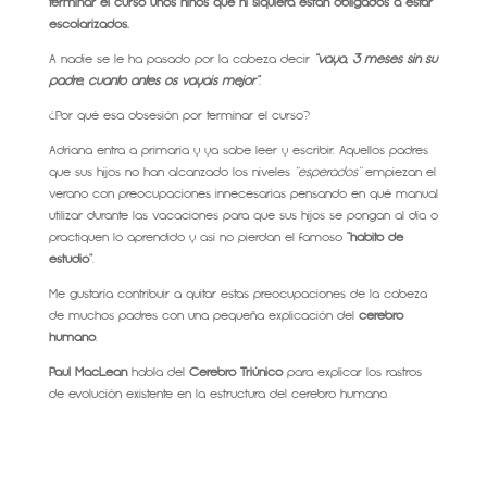
terminar el curso unos niños que ni siquiera están obligados a estar
escolarizados.
A nadie se le ha pasado por la cabeza decir
“vaya, 3 meses sin su
padre, cuanto antes os vayáis mejor”
.
¿Por qué esa obsesión por terminar el curso?
Adriana entra a primaria y ya sabe leer y escribir. Aquellos padres
que sus hijos no han alcanzado los niveles
“esperados”
empiezan el
verano con preocupaciones innecesarias pensando en qué manual
utilizar durante las vacaciones para que sus hijos se pongan al día o
practiquen lo aprendido y así no pierdan el famoso
“hábito de
estudio”
.
Me gustaría contribuir a quitar estas preocupaciones de la cabeza
de muchos padres con una pequeña explicación del
cerebro
humano
.
Paul MacLean
habla del
Cerebro Triúnico
para explicar los rastros
de evolución existente en la estructura del cerebro humano.