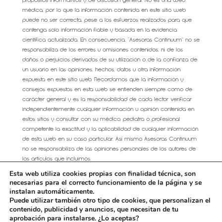
propósitos informativos y de discusión general. No es una web
médica, por lo que la información contenida en este sitio web
puede no ser correcta, pese a los esfuerzos realizados para que
contenga solo información fiable y basada en la evidencia
científica actualizada. En consecuencia, “Asesoras Continuum” no se
responsabiliza de los errores u omisiones contenidos, ni de los
daños o perjuicios derivados de su utilización o de la confianza de
un usuario en las opiniones, hechos, datos u otra información
expuesta en este sitio web. Recordamos que la información y
consejos expuestos en esta web se entienden siempre como de
carácter general y es la responsabilidad de cada lector verificar
independientemente cualquier información u opinión contenida en
estos sitios y consultar con su médico, pediatra o profesional
competente la exactitud y la aplicabilidad de cualquier información
de esta web en su caso particular. Así mismo Asesoras Continuum
no se responsabiliza de las opiniones personales de los autores de
los artículos que incluimos.
Esta web utiliza cookies propias con finalidad técnica, son
necesarias para el correcto funcionamiento de la página y se
instalan automáticamente.
Puede utilizar también otro tipo de cookies, que personalizan el
AVISO LEGAL
CONDICIONES GENERALES DE VENTA
contenido, publicidad y anuncios, que necesitan de tu
Política de cookies
aprobación para instalarse. ¿Lo aceptas?