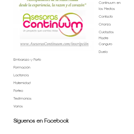
Continuum en
los Medios
Contacto
Crianza
Cuidados
Madre
Canguro
Duelo
Embarazo y Parto
Formación
Lactancia
Maternidad
Porteo
Testimonios
Varios
Síguenos en Facebook