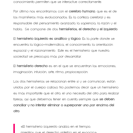
conocimiento permiten que se interactue correctamente.
Por último nos encontramos con el
cerebro humano
, que es el de
los mamíferos más evolucionados. Es la corteza cerebral y es
responsable del pensamiento avanzado, la sapiencia, la razón y el
habla. Se compone de dos
hemisferios, el derecho y el izquierdo
.
El
hemisferio izquierdo es analítico y lógico
. Es la parte donde se
encuentra la lógico-matemática, el conocimiento, la orientación
espacial y el razonamiento. Este es el hemisferio que nuestra
sociedad se preocupa más por desarrollar.
El
hemisferio derecho
es en el que se encuentran las emociones,
imaginación, intuición, arte, ritmo, propiocepción.
Los dos hemisferios se relacionan entre sí y se comunican, están
unidos por el cuerpo calloso. No podemos decir que un hemisferio
es más importante que el otro, el uno necesita del otro para realizar
tareas, así que debemos tener en cuenta siempre que
se deben
conciliar y no intentar eliminar o superponer uno por encima del
otro
.
«El hemisferio izquierdo analiza en el tiempo,
mientras que el derecho sintetiza en el espacio.»