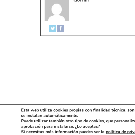
Esta web utiliza cookies propias con finalidad técnica, so
se instalan automáticamente.
AVISO LEGAL
CONDICIONES GENERALES DE VE
Puede utilizar también otro tipo de cookies, que personaliz
aprobación para instalarse. ¿Lo aceptas?
Si necesitas más información puedes ver la
política de pri
©NohemiHervada2013-2019