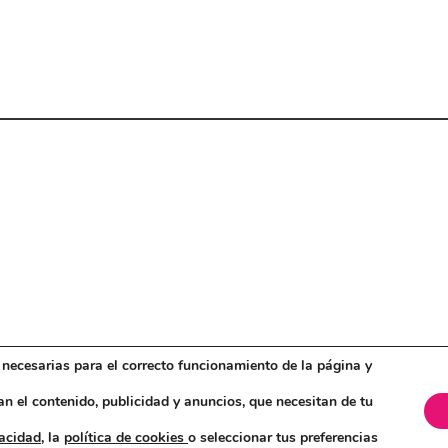
n necesarias para el correcto funcionamiento de la página y
NTA
Política de cookies
Más información sobre las cookies
Con
an el contenido, publicidad y anuncios, que necesitan de tu
vacidad,
la
política de cookies
o seleccionar tus preferencias