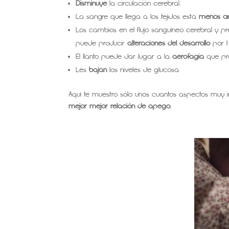
Disminuye
la circulación cerebral.
La sangre que llega a los tejidos está
menos o
Los cambios en el flujo sanguíneo cerebral y p
puede producir
alteraciones del desarrollo
por h
El llanto puede dar lugar a la
aerofagia
que pro
Les
bajan
los niveles de glucosa.
Aquí te muestro sólo unos cuantos aspectos muy
mejor mejor relación de apego.
.