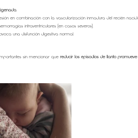
xigenada
.
resión en combinación con la vascularización inmadura del recién nacid
emorragias intraventriculares (en casos severos).
voca una disfunción digestiva normal.
 importantes sin mencionar que
reducir los episodios de llanto promuev