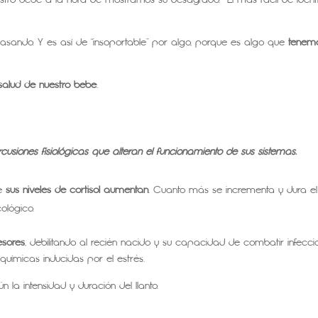
sando. Y es así de “insoportable” por algo, porque es algo que
tenem
salud de nuestro bebé
.
rcusiones fisiológicas que alteran el funcionamiento de sus sistemas.
bé
sus niveles de cortisol aumentan
. Cuanto más se incrementa y dura el
cológico.
esores
, debilitando al recién nacido y su capacidad de combatir infecci
uímicas inducidas por el estrés.
n la intensidad y duración del llanto.