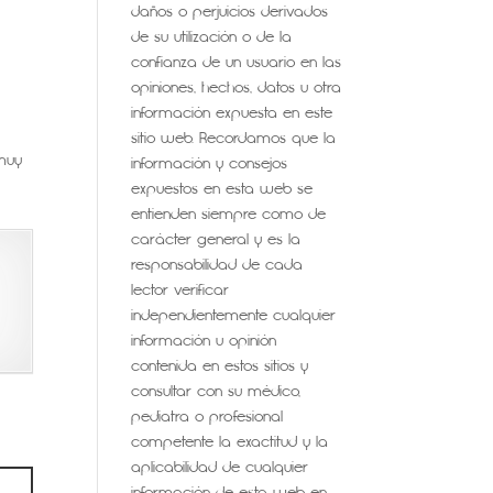
daños o perjuicios derivados
de su utilización o de la
confianza de un usuario en las
opiniones, hechos, datos u otra
información expuesta en este
sitio web. Recordamos que la
 muy
información y consejos
expuestos en esta web se
entienden siempre como de
carácter general y es la
responsabilidad de cada
lector verificar
independientemente cualquier
información u opinión
contenida en estos sitios y
consultar con su médico,
pediatra o profesional
competente la exactitud y la
aplicabilidad de cualquier
información de esta web en