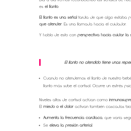
es
el llanto
.
El llanto es una señal
tardía de que algo estaba pa
que atender
. Es una llamada hacia el cuidador.
Y hablo de esto con
perspectiva hacia cuidar la 
El llanto no atendido tiene unas repe
Cuando no atendemos el llanto de nuestro be
llanto más sube el cortisol. Ocurre un estrés psi
Niveles altos de cortisol actúan como
inmunosupr
El
miedo o el dolor
activan también cascadas bioq
Aumenta la frecuencia cardíaca
, que varía segú
Se
eleva la presión arterial
.