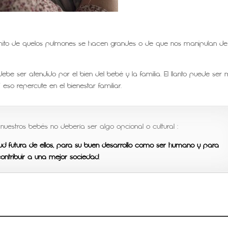
e mito de quelos pulmones se hacen grandes o de que nos manipulan de
ebe ser atendido por el bien del bebé y la familia. El llanto puede ser
eso repercute en el bienestar familiar.
uestros bebés no debería ser algo opcional o cultural :
d futura de ellos, para su buen desarrollo como ser humano y para
ontribuir a una mejor sociedad.