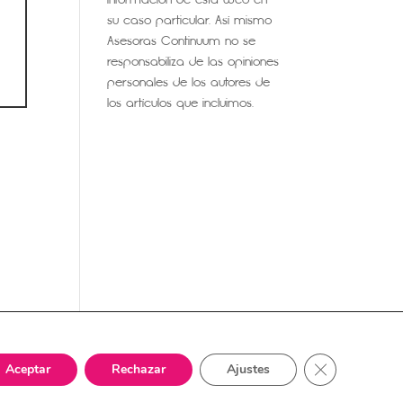
su caso particular. Así mismo
Asesoras Continuum no se
responsabiliza de las opiniones
personales de los autores de
los artículos que incluimos.
tacto
Cerrar el bann
Aceptar
Rechazar
Ajustes