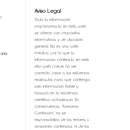
Aviso Legal
o
Toda la información
proporcionada en esta web
se ofrece con propósitos
informativos y de discusión
general. No es una web
médica, por lo que la
e una
información contenida en este
sitio web puede no ser
correcta, pese a los esfuerzos
realizados para que contenga
solo información fiable y
basada en la evidencia
científica actualizada. En
consecuencia, “Asesoras
Continuum” no se
responsabiliza de los errores u
omisiones contenidos, ni de los