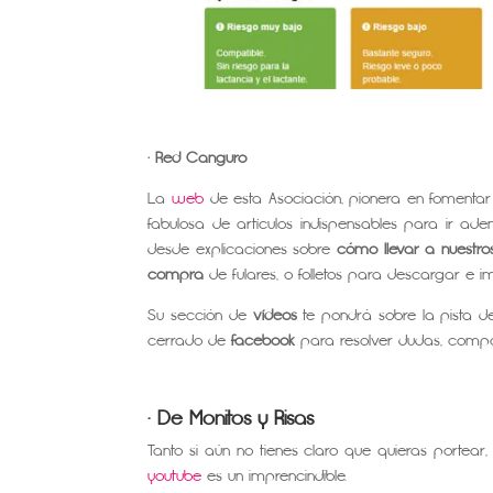
· Red
Canguro
La
web
de esta Asociación, pionera en fomentar
fabulosa de artículos indispensables para ir ad
desde explicaciones sobre
cómo llevar a nuestr
compra
de fulares, o folletos para descargar e im
Su sección de
vídeos
te pondrá sobre la pista 
cerrado de
facebook
para resolver dudas, compar
· De Monitos y Risas
Tanto si aún no tienes claro que quieras portea
youtube
es un imprencindible.