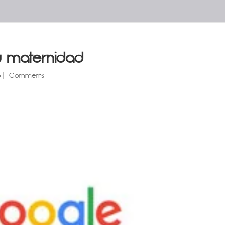
tu maternidad
o
|
Comments