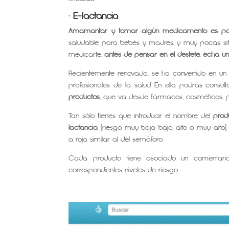
· E-lactancia
Amamantar y tomar algún medicamento es pos
saludable para bebés y madres, y muy pocas situa
medicarte,
antes de pensar en el destete, echa un
Recientemente renovada, se ha convertido en 
profesionales de la salud. En ella podrás consul
productos
, que va desde fármacos, cosméticos, p
Tan sólo tienes que introducir el nombre del
prod
lactancia
(riesgo muy bajo, bajo, alto o muy alto)
a rojo, similar al del semáforo.
Cada producto tiene asociado un comentario 
correspondientes niveles de riesgo.