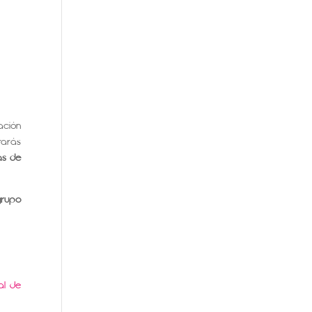
ación
rarás
as de
grupo
al de