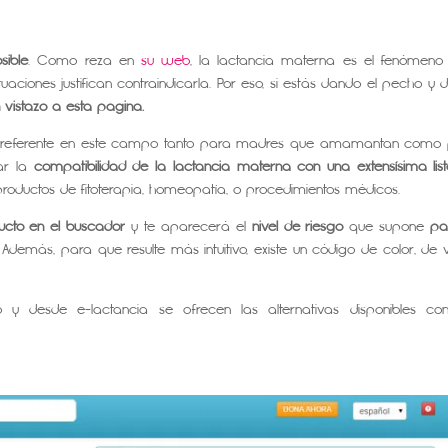
ible
. Como reza en
su web
, la lactancia materna es el fenómen
ciones justifican contraindicarla. Por eso, si estás dando el pecho y 
 vistazo a esta página.
un referente en este campo tanto para madres que amamantan como
tar la
compatibilidad de la lactancia materna con una extensísima lis
roductos de fitoterapia, homeopatía, o procedimientos médicos.
ucto en el buscador
y te aparecerá el
nivel de riesgo
que supone
pa
. Además, para que resulte más intuitivo, existe un código de color, de 
y desde e-lactancia se ofrecen las alternativas disponibles co