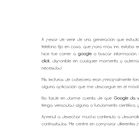
A pesar de venir de una generación que estudió 
teléfono fijo en casa, que para más inri, estab
hice fue correr a
google
a buscar información. 
click
, disponible en cualquier momento, y adem
necesidad.
Mis lecturas de cabecera eran principalmente foro
alguna aplicación que me descargué en el móvil. 
No tardé en darme cuenta de que
Google da 
tenga veracidad alguna o fundamento científico, 
Aprendí a desechar mucho contenido, a desarrol
contrastadas. Me centré en comparar diferentes pu