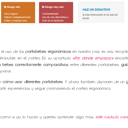
 el uso de los
portabebés ergonómicos
en nuestro país es una recopil
entrándote en el porteo. En su apartado
«Por dónde empezar»
encont
os bebés correctamente
,
comparativas
entre diferentes portabebés,
guí
primir.
de
cómo usar diferentes portabebés
. Y ahora también disponen de un
tir experiencias y seguir promoviendo el porteo ergonómico.
r, como si ya lo haces y quieres aprender algo más,
este cuidado can