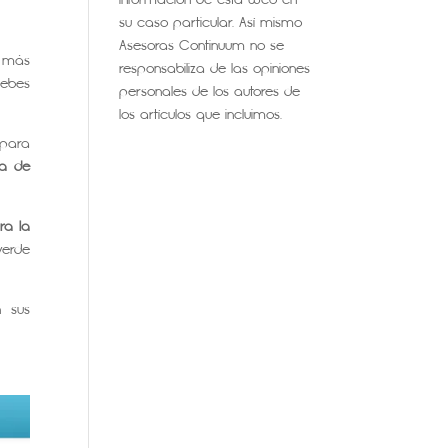
su caso particular. Así mismo
Asesoras Continuum no se
o más
responsabiliza de las opiniones
debes
personales de los autores de
los artículos que incluimos.
 para
ta de
ra la
verde
n sus