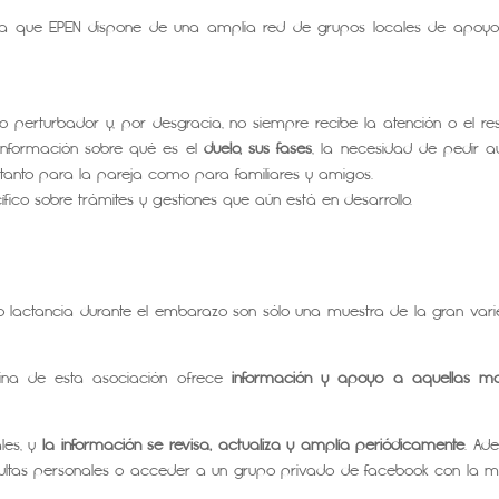
ya que EPEN dispone de una amplia red de grupos locales de apoy
perturbador y, por desgracia, no siempre recibe la atención o el re
información sobre qué es el
duelo, sus fases
, la necesidad de pedir a
, tanto para la pareja como para familiares y amigos.
ico sobre trámites y gestiones que aún está en desarrollo.
o lactancia durante el embarazo son sólo una muestra de la gran var
ina de esta asociación ofrece
información y apoyo a aquellas m
les, y
la información se revisa, actualiza y amplía periódicamente
. Ad
sultas personales o acceder a un grupo privado de facebook con la 