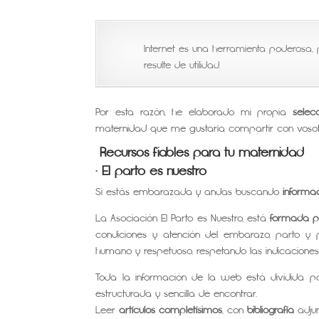
Internet es una herramienta poderos
resulte de utilidad.
Por esta razón, he elaborado mi propia
selec
maternidad que me gustaría compartir con vosot
Recursos fiables para tu maternidad
· El parto es nuestro
Si estás embarazada y andas buscando
informa
La Asociación El Parto es Nuestro, está
formada po
condiciones y atención del embarazo, parto y 
humano y respetuoso, respetando las indicaciones
Toda la información de la web está dividida po
estructurada y sencilla de encontrar.
Leer
artículos completísimos
, con
bibliografía
adjun