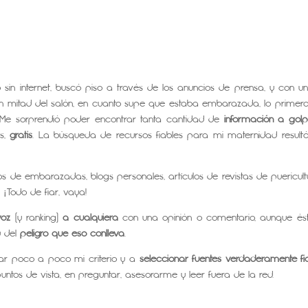
sin internet, buscó piso a través de los anuncios de prensa, y con un
a en mitad del salón, en cuanto supe que estaba embarazada, lo primer
Me sorprendió poder encontrar tanta cantidad de
información a gol
ás,
gratis
. La búsqueda de recursos fiables para mi maternidad result
s de embarazadas, blogs personales, artículos de revistas de puericult
¡Todo de fiar, vaya!
voz
(y ranking)
a cualquiera
con una opinión o comentario, aunque és
y del
peligro que eso conlleva
.
lar poco a poco mi criterio y a
seleccionar fuentes verdaderamente fi
ntos de vista, en preguntar, asesorarme y leer fuera de la red.