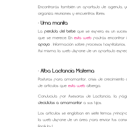
Encontrarás también un apartado de agenda, 
organiza reuniones y encuentros libres.
· Uma manita
La
pérdida del bebé
que se espera es un suceso 
que se merece. En
esta web
podrás encontrar 
apoyo
. Información sobre procesos hospitalarios
Así mismo, la web dispone de un apartado específ
· Alba Lactancia Materna
Posturas para amamantar, crisis de crecimiento 
de artículos que
esta web
alberga.
Conducida por Asesoras de Lactancia, la pág
decididas a amamantar
a sus hijos.
Los artículos se engloban en siete temas principa
la web dispone de un área para enviar tus con
finalidad.