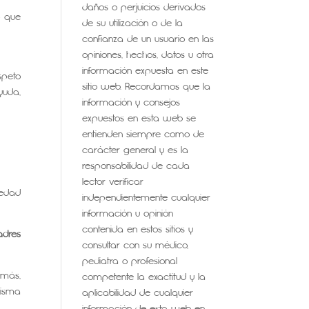
daños o perjuicios derivados
o que
de su utilización o de la
confianza de un usuario en las
opiniones, hechos, datos u otra
información expuesta en este
speto
sitio web. Recordamos que la
yuda,
información y consejos
expuestos en esta web se
entienden siempre como de
carácter general y es la
responsabilidad de cada
lector verificar
iedad
independientemente cualquier
información u opinión
contenida en estos sitios y
adres
consultar con su médico,
pediatra o profesional
emás,
competente la exactitud y la
misma
aplicabilidad de cualquier
información de esta web en