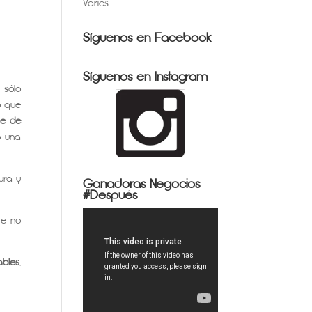
Varios
Síguenos en Facebook
Síguenos en Instagram
 sólo
o que
pe de
ó una
ura y
Ganadoras Negocios
#Después
te no
ables
,