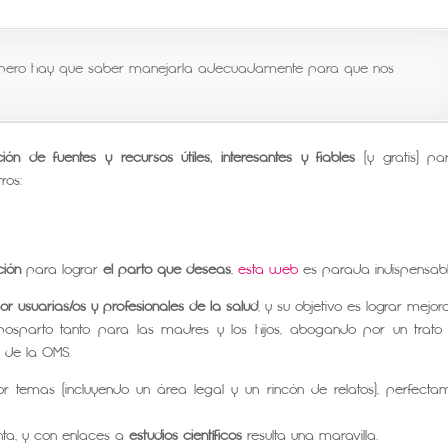
a, pero hay que saber manejarla adecuadamente para que nos
ción de fuentes y recursos útiles, interesantes y fiables
(y gratis) pa
ros:
ción
para lograr
el parto que deseas
,
esta web
es parada indispensabl
r usuarias/os y profesionales de la salud
, y su objetivo es lograr mejor
posparto tanto para las madres y los hijos, abogando por un trat
 de la OMS.
r temas (incluyendo un área legal y un rincón de relatos), perfecta
ta, y con enlaces a
estudios científicos
resulta una maravilla.