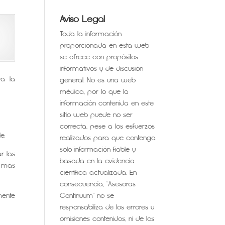
Aviso Legal
Toda la información
proporcionada en esta web
se ofrece con propósitos
informativos y de discusión
ra la
general. No es una web
médica, por lo que la
información contenida en este
sitio web puede no ser
correcta, pese a los esfuerzos
e.
realizados para que contenga
solo información fiable y
ar las
basada en la evidencia
o más
científica actualizada. En
consecuencia, “Asesoras
mente
Continuum” no se
responsabiliza de los errores u
omisiones contenidos, ni de los