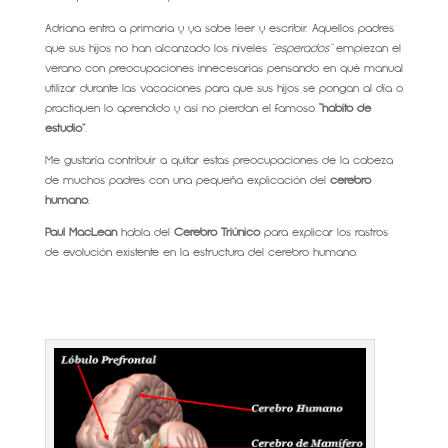
Adriana entra a primaria y ya sabe leer y escribir. Aquellos padres
que sus hijos no han alcanzado los niveles
“esperados”
empiezan el
verano con preocupaciones innecesarias pensando en qué manual
utilizar durante las vacaciones para que sus hijos se pongan al día o
practiquen lo aprendido y así no pierdan el famoso
“hábito de
estudio”
.
Me gustaría contribuir a quitar estas preocupaciones de la cabeza
de muchos padres con una pequeña explicación del
cerebro
humano
.
Paul MacLean
habla del
Cerebro Triúnico
para explicar los rastros
de evolución existente en la estructura del cerebro humano.