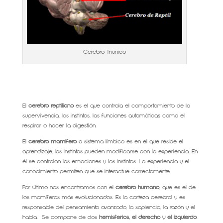
Cerebro Triúnico
El
cerebro reptiliano
es el que controla el comportamiento de la
supervivencia, los instintos, las funciones automáticas como el
respirar o hacer la digestión.
El
cerebro mamífero
o sistema límbico es en el que reside el
aprendizaje, los instintos pueden modificarse con la experiencia. En
él se controlan las emociones y los instintos. La experiencia y el
conocimiento permiten que se interactue correctamente.
Por último nos encontramos con el
cerebro humano
, que es el de
los mamíferos más evolucionados. Es la corteza cerebral y es
responsable del pensamiento avanzado, la sapiencia, la razón y el
habla. Se compone de dos
hemisferios, el derecho y el izquierdo
.