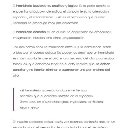
El
hemisferio izquierdo es analítico y lógico
. Es la parte donde se
encuentra la lógico-matemática, el conocimiento, la orientación
espacial y el razonamiento. Este es el hemisferio que nuestra
sociedad se preocupa más por desarrollar.
El
hemisferio derecho
es en el que se encuentran las emociones,
imaginación, intuición, arte, ritmo, propiocepción.
Los dos hemisferios se relacionan entre sí y se comunican, están
unidos por el cuerpo calloso. No podemos decir que un hemisferio
es más importante que el otro, el uno necesita del otro para realizar
tareas, así que debemos tener en cuenta siempre que
se deben
conciliar y no intentar eliminar o superponer uno por encima del
otro
.
«El hemisferio izquierdo analiza en el tiempo,
mientras que el derecho sintetiza en el espacio.»
Jerre Levy en «Psychobiological Implications of Bilateral
Asymmetry»
En nuestra sociedad actual cada vez estamos poniendo más en un
segundo plano el desarrollo de lo controlado por el hemisferio