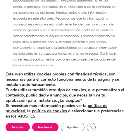
responsabiliza de los errores u omisiones contenidos, ni de los
daños o perjuicios derivados de su utilización o de la confianza de
un usuario en las opiniones, hechos, datos u otra información
expuesta en este sitio web. Recordamos que la información y
consejos expuestos en esta web se entienden siempre como de
carácter general y es la responsabilidad de cada lector verificar
independientemente cualquier información u opinión contenida en
estos sitios y consultar con su médico, pediatra o profesional
competente la exactitud y la aplicabilidad de cualquier información
de esta web en su caso particular. Así mismo Asesoras Continuum
no se responsabiliza de las opiniones personales de los autores de
los artículos que incluimos.
Esta web utiliza cookies propias con finalidad técnica, son
necesarias para el correcto funcionamiento de la página y se
instalan automáticamente.
Puede utilizar también otro tipo de cookies, que personalizan el
AVISO LEGAL
CONDICIONES GENERALES DE VENTA
contenido, publicidad y anuncios, que necesitan de tu
Política de cookies
aprobación para instalarse. ¿Lo aceptas?
Más información sobre las cookies
Contacto
Si necesitas más información puedes ver la
política de
privacidad,
la
política de cookies
o seleccionar tus preferencias
en los
AJUSTES
.
Cerrar el banner de 
Aceptar
Rechazar
Ajustes
©NohemiHervada2013-2019