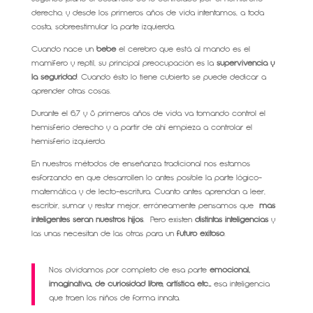
derecho, y desde los primeros años de vida intentamos, a toda
costa, sobreestimular la parte izquierda.
Cuando nace un
bebé
el cerebro que está al mando es el
mamífero y reptil, su principal preocupación es la
supervivencia y
la seguridad
. Cuando ésto lo tiene cubierto se puede dedicar a
aprender otras cosas.
Durante el 6,7 y 8 primeros años de vida va tomando control el
hemisferio derecho y a partir de ahí empieza a controlar el
hemisferio izquierdo.
En nuestros métodos de enseñanza tradicional nos estamos
esforzando en que desarrollen lo antes posible la parte lógico-
matemática y de lecto-escritura. Cuanto antes aprendan a leer,
escribir, sumar y restar mejor, erróneamente pensamos que
más
inteligentes serán nuestros hijos
. Pero existen
distintas inteligencias
y
las unas necesitan de las otras para un
futuro exitoso
.
Nos olvidamos por completo de esa parte
emocional,
imaginativa, de curiosidad libre, artística etc…
esa inteligencia
que traen los niños de forma innata.