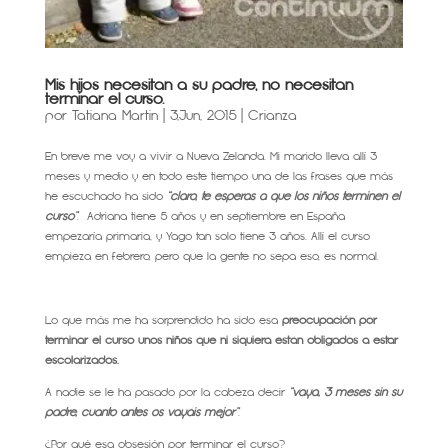
Mis hijos necesitan a su padre, no necesitan
terminar el curso.
por
Tatiana Martin
|
3,Jun, 2015
|
Crianza
En breve me voy a vivir a Nueva Zelanda. Mi marido lleva allí 3
meses y medio y en todo este tiempo una de las frases que más
he escuchado ha sido
“claro, te esperas a que los niños terminen el
curso”
. Adriana tiene 5 años y en septiembre en España
empezaría primaria, y Yago tan solo tiene 3 años. Allí el curso
empieza en febrero, pero que la gente no sepa eso, es normal.
Lo que más me ha sorprendido ha sido esa
preocupación por
terminar el curso unos niños que ni siquiera están obligados a estar
escolarizados.
A nadie se le ha pasado por la cabeza decir
“vaya, 3 meses sin su
padre, cuanto antes os vayáis mejor”
.
¿Por qué esa obsesión por terminar el curso?