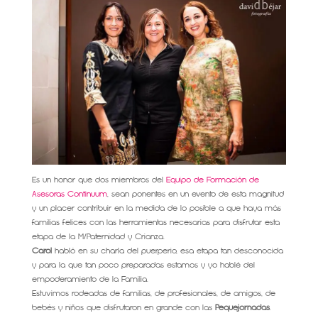
Es un honor que dos miembros del
Equipo de Formación de
Asesoras Continuum
, sean ponentes en un evento de esta magnitud
y un placer contribuir en la medida de lo posible a que haya más
familias felices con las herramientas necesarias para disfrutar esta
etapa de la M/Paternidad y Crianza.
Carol
habló en su charla del puerperio, esa etapa tan desconocida
y para la que tan poco preparadas estamos y yo hablé del
empoderamiento de la Familia.
Estuvimos rodeadas de familias, de profesionales, de amigos, de
bebés y niños que disfrutaron en grande con las
Pequejornadas
.