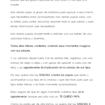
padres que les gusta implicarse en todo tanto o más que a la
madre.
Han venido papis al grupo de lactancia para apoyar a esa mamá
que necesitaba llorar acompañada, han venido papás solos, con
su bebé, para contar, escuchar, exponer todo lo que sabían y para
recibir información que necesitaban.
Han venido papás simplemente a disfrutar con sus bebés de una
actividad lúdica y divertida…
Todos ellos felices, contentos, viviendo esos momentos mágicos
con sus peques.
Y yo, viéndolo desde fuera, me he sentido feliz, orgullosa, con una
sonrisa de oreja a oreja y con ganas de aplaudir a cada uno de
ellos y así
agradecerles tal implicación en la crianza de sus hijos
.
Por eso, quería dar las
GRACIAS a todos los papás
que están y
acompañan a sus hijos en la crianza y que dan todo para que sus
hijos estén felices y en todo momento acompañados.
Estoy segura de que en algún momento vuestros hijos
os lo
agradecerán
. Aunque sea sólo con un…
TE QUIERO PAPÁ.
Como no podía ser de otra forma, yo quería dar las
GRACIAS A