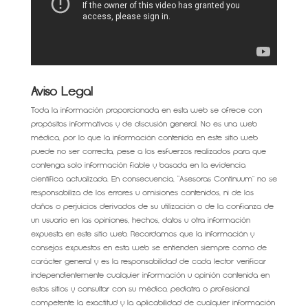
Aviso Legal
Toda la información proporcionada en esta web se ofrece con
propósitos informativos y de discusión general. No es una web
médica, por lo que la información contenida en este sitio web
puede no ser correcta, pese a los esfuerzos realizados para que
contenga solo información fiable y basada en la evidencia
científica actualizada. En consecuencia, “Asesoras Continuum” no se
responsabiliza de los errores u omisiones contenidos, ni de los
daños o perjuicios derivados de su utilización o de la confianza de
un usuario en las opiniones, hechos, datos u otra información
expuesta en este sitio web. Recordamos que la información y
consejos expuestos en esta web se entienden siempre como de
carácter general y es la responsabilidad de cada lector verificar
independientemente cualquier información u opinión contenida en
estos sitios y consultar con su médico, pediatra o profesional
competente la exactitud y la aplicabilidad de cualquier información