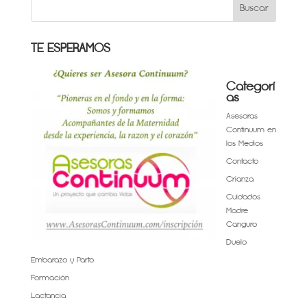
TE ESPERAMOS
Categorí
as
Asesoras
Continuum en
los Medios
Contacto
Crianza
Cuidados
Madre
Canguro
Duelo
Embarazo y Parto
Formación
Lactancia