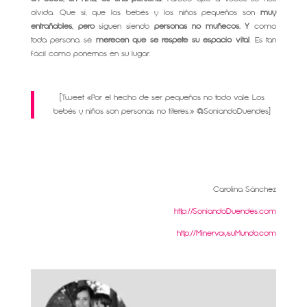
olvida. Que sí, que los bebés y los niños pequeños son
muy
entrañables, pero
siguen siendo
personas no muñecos.
Y
como
toda persona se
merecen que se respete su espacio vital
. Es tan
fácil como ponernos en su lugar.
[Tweet «Por el hecho de ser pequeños no todo vale. Los
bebés y niños son personas no títeres.» @SoniandoDuendes]
Carolina Sánchez
http://SoniandoDuendes.com
http://MinervaysuMundo.com