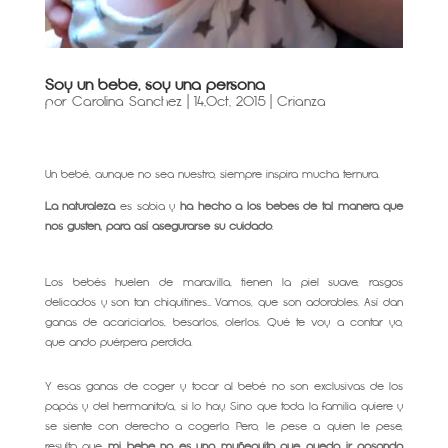
Soy un bebé, soy una persona
por
Carolina Sanchez
|
14,Oct, 2015
|
Crianza
Un bebé, aunque no sea nuestro, siempre inspira mucha ternura.
La naturaleza
es sabia y
ha hecho a los bebés de tal manera que
nos gusten, para así asegurarse su cuidado
.
Los bebés huelen de maravilla, tienen la piel suave, rasgos
delicados y son tan chiquitines… Vamos, que son adorables. Así dan
ganas de acariciarlos, besarlos, olerlos. Qué te voy a contar yo,
que ando puérpera perdida.
Y esas ganas de coger y tocar al bebé no son exclusivas de los
papás y del hermanito/a, si lo hay. Sino que toda la familia quiere y
se siente con derecho a cogerlo. Pero, le pese a quien le pese,
resulta que
mi bebé no es una muñequita que pueda ir pasando