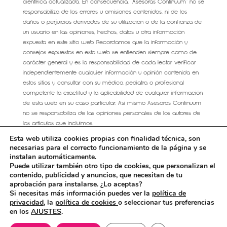
científica actualizada. En consecuencia, “Asesoras Continuum” no se
responsabiliza de los errores u omisiones contenidos, ni de los
daños o perjuicios derivados de su utilización o de la confianza de
un usuario en las opiniones, hechos, datos u otra información
expuesta en este sitio web. Recordamos que la información y
consejos expuestos en esta web se entienden siempre como de
carácter general y es la responsabilidad de cada lector verificar
independientemente cualquier información u opinión contenida en
estos sitios y consultar con su médico, pediatra o profesional
competente la exactitud y la aplicabilidad de cualquier información
de esta web en su caso particular. Así mismo Asesoras Continuum
no se responsabiliza de las opiniones personales de los autores de
los artículos que incluimos.
Esta web utiliza cookies propias con finalidad técnica, son
necesarias para el correcto funcionamiento de la página y se
instalan automáticamente.
Puede utilizar también otro tipo de cookies, que personalizan el
AVISO LEGAL
CONDICIONES GENERALES DE VENTA
contenido, publicidad y anuncios, que necesitan de tu
Política de cookies
aprobación para instalarse. ¿Lo aceptas?
Más información sobre las cookies
Contacto
Si necesitas más información puedes ver la
política de
privacidad,
la
política de cookies
o seleccionar tus preferencias
en los
AJUSTES
.