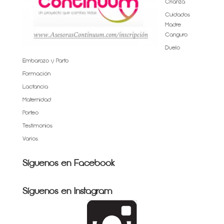
Crianza
Cuidados
Madre
Canguro
Duelo
Embarazo y Parto
Formación
Lactancia
Maternidad
Porteo
Testimonios
Varios
Síguenos en Facebook
Síguenos en Instagram