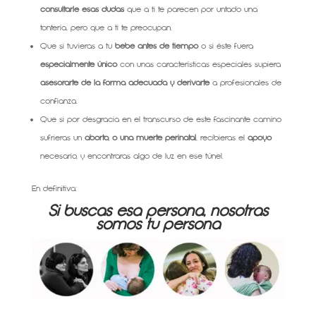
consultarle esas dudas
que a ti te parecen por untado una
tontería, pero que a ti te preocupan.
Que si tuvieras a tu
bebé antes de tiempo
o si éste fuera
especialmente único
con unas características especiales supiera
asesorarte de la forma adecuada y derivarte
a profesionales de
confianza.
Que si por desgracia en el transcurso de este fascinante camino
sufrieras un
aborto, o una muerte perinatal
, recibieras el
apoyo
necesario, y encontraras algo de luz en ese túnel.
En definitiva:
Si buscas esa persona, nosotras
somos tu persona