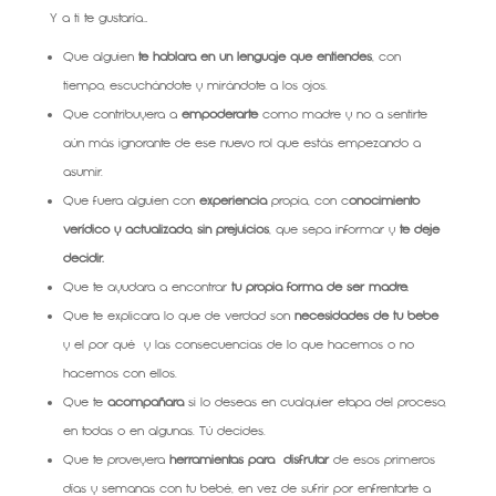
Y a ti te gustaría…
Que alguien
te hablara en un lenguaje que entiendes
, con
tiempo, escuchándote y mirándote a los ojos.
Que contribuyera a
empoderarte
como madre y no a sentirte
aún más ignorante de ese nuevo rol que estás empezando a
asumir.
Que fuera alguien con
experiencia
propia, con c
onocimiento
verídico y actualizado, sin prejuicios
, que sepa informar y
te deje
decidir.
Que te ayudara a encontrar
tu propia forma de ser madre.
Que te explicara lo que de verdad son
necesidades de tu bebé
y el por qué y las consecuencias de lo que hacemos o no
hacemos con ellos.
Que te
acompañara
si lo deseas en cualquier etapa del proceso,
en todas o en algunas. Tú decides.
Que te proveyera
herramientas para disfrutar
de esos primeros
días y semanas con tu bebé, en vez de sufrir por enfrentarte a