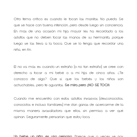
Otro tema crítico es cuando le tocan las manitas. No puedo. Se
que se hace con buena intención, pero desde luego sin conciencia.
En más de una ocasión mi hija mayor les ha recordado a los
adultos que no deben tocar las manos de su hermanita, porque
luego se las lleva a la boca. Que se lo tenga que recordar una
niña, en fin.
El no va más es cuando un extraño (o no tan extraño) se cree con
derecho a tocar a mi bebé o a mi hija de cinco años. ¿Te
conozco de algo? Que si, que los bebés y los niños son
achuchables, pero te aguantas.
Se mira pero ¡NO SE TOCA
!
Cuando me encuentro con estos adultos invasivos (desconocidos,
conocidos e incluso familiares) me dan ganas de acercarme de la
misma manera avasalladora que ellos, sin permiso, a ver qué
opinan. Seguramente pensarían que estoy loca.
Un bebé, un niño, es una persona
. Parece que a veces se nos