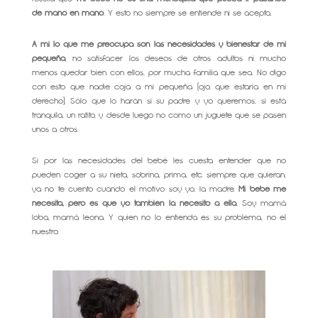
de mano en mano
. Y esto no siempre se entiende ni se acepta.
A mi lo que me preocupa son las necesidades y bienestar de mi
pequeña
, no satisfacer los deseos de otros adultos ni mucho
menos quedar bien con ellos, por mucha familia que sea. No digo
con esto que nadie coja a mi pequeña (ojo, que estaría en mi
derecho). Sólo que lo harán si su padre y yo queremos, si está
tranquila, un ratito, y desde luego no como un juguete que se pasen
unos a otros.
Si por las necesidades del bebé les cuesta entender que no
pueden coger a su nieta, sobrina, prima, etc. siempre que quieran,
ya no te cuento cuando el motivo soy yo, la madre.
Mi bebé me
necesita, pero es que yo también la necesito a ella
. Soy mamá
loba, mamá leona. Y quien no lo entienda es su problema, no el
nuestro.