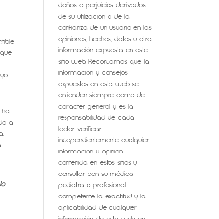
daños o perjuicios derivados
de su utilización o de la
confianza de un usuario en las
opiniones, hechos, datos u otra
tible
información expuesta en este
 que
sitio web. Recordamos que la
información y consejos
yo.
expuestos en esta web se
entienden siempre como de
carácter general y es la
e ha
responsabilidad de cada
do a
lector verificar
a,
independientemente cualquier
a
información u opinión
contenida en estos sitios y
consultar con su médico,
la
pediatra o profesional
competente la exactitud y la
aplicabilidad de cualquier
información de esta web en