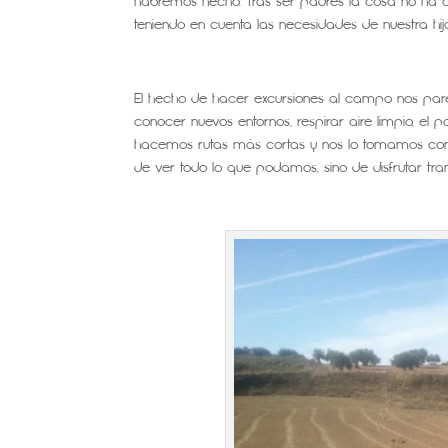
habremos hecho. Tras ser padres la cosa no ha
teniendo en cuenta las necesidades de nuestra hij
El hecho de hacer excursiones al campo nos pare
conocer nuevos entornos, respirar aire limpio, e
hacemos rutas más cortas y nos lo tomamos con m
de ver todo lo que podamos, sino de disfrutar tran