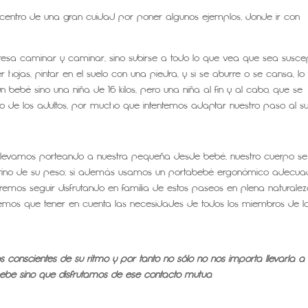
l centro de una gran cuidad por poner algunos ejemplos, donde ir con
resa caminar y caminar, sino subirse a todo lo que vea que sea suscep
 hojas, pintar en el suelo con una piedra, y si se aburre o se cansa, lo
 bebé sino una niña de 16 kilos, pero una niña al fin y al cabo, que se
o de los adultos, por mucho que intentemos adaptar nuestro paso al su
o llevamos porteando a nuestra pequeña desde bebé, nuestro cuerpo s
atino de su peso; si además usamos un portabebé ergonómico adecua
remos seguir disfrutando en familia de estos paseos en plena naturalez
enemos que tener en cuenta las necesidades de todos los miembros de l
nscientes de su ritmo y por tanto no sólo no nos importa llevarla a 
ebé sino que disfrutamos de ese contacto mutuo.