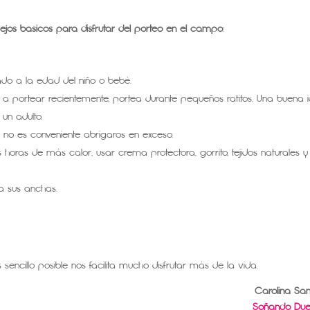
ejos básicos para disfrutar del porteo en el campo
:
o a la edad del niño o bebé.
 portear recientemente, portea durante pequeños ratitos. Una buena 
un adulto.
e no es conveniente abrigaros en exceso.
 horas de más calor, usar crema protectora, gorrito, tejidos naturales y
a sus anchas.
encillo posible nos facilita mucho disfrutar más de la vida.
Carolina Sá
Soñando Due