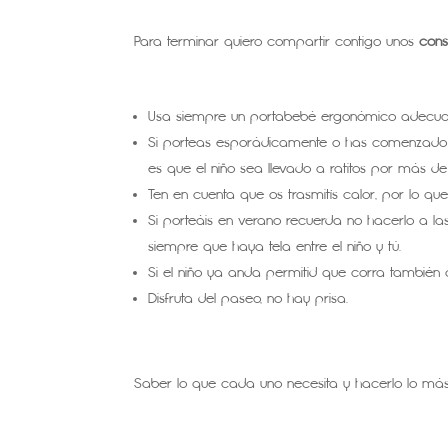
Para terminar quiero compartir contigo unos
cons
Usa siempre un portabebé ergonómico adecuad
Si porteas esporádicamente o has comenzado a
es que el niño sea llevado a ratitos por más de 
Ten en cuenta que os trasmitís calor, por lo qu
Si porteáis en verano recuerda no hacerlo a las
siempre que haya tela entre el niño y tú.
Si el niño ya anda permitid que corra también 
Disfruta del paseo, no hay prisa.
Saber lo que cada uno necesita y hacerlo lo más s