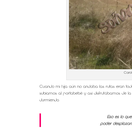
Caro
Cuando mi hija aún no andaba las rutas eran tod
subíamos al portabebé y así disfrutábamos de la 
durmiendo.
Eso es lo que
poder desplazart