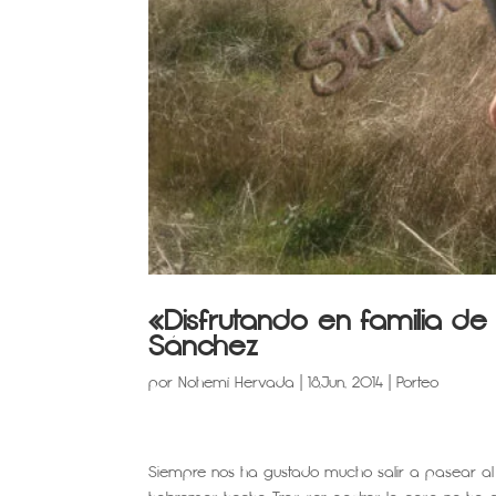
«Disfrutando en familia de
Sánchez
por
Nohemí Hervada
|
18,Jun, 2014
|
Porteo
Siempre nos ha gustado mucho salir a pasear al