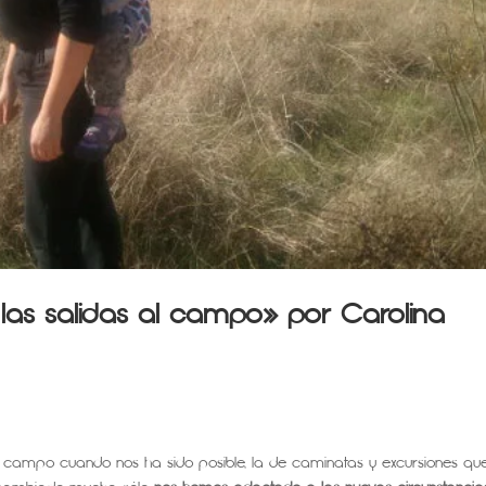
 las salidas al campo» por Carolina
 campo cuando nos ha sido posible, la de caminatas y excursiones qu