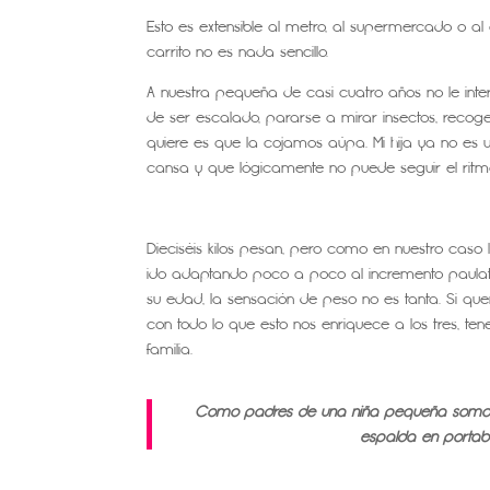
Esto es extensible al metro, al supermercado o a
carrito no es nada sencillo.
A nuestra pequeña de casi cuatro años no le inte
de ser escalado, pararse a mirar insectos, recoger
quiere es que la cojamos aúpa. Mi hija ya no es un
cansa y que lógicamente no puede seguir el ritm
Dieciséis kilos pesan, pero como en nuestro cas
ido adaptando poco a poco al incremento paul
su edad, la sensación de peso no es tanta. Si que
con todo lo que esto nos enriquece a los tres, t
familia.
Como padres de una niña pequeña somos co
espalda en portab