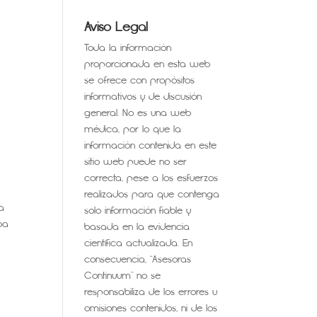
Aviso Legal
Toda la información
proporcionada en esta web
se ofrece con propósitos
informativos y de discusión
general. No es una web
médica, por lo que la
información contenida en este
sitio web puede no ser
correcta, pese a los esfuerzos
realizados para que contenga
a
solo información fiable y
ba
basada en la evidencia
científica actualizada. En
consecuencia, “Asesoras
Continuum” no se
responsabiliza de los errores u
omisiones contenidos, ni de los