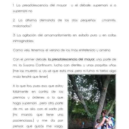
1. La preadolescencia del mayor y el debate: supernani si o
supernani no
2. La altísima demanda de los dos pequeños ¿mamitis,
malcriados?
3. La agitación del amamantamiento en estado puro y en cotas
inimaginables.
Como veis, tenemos el verano de los más entretenido y ameno.
Con el primer debate,
la preadolescencia del mayor,
una parte de
mi, la Susana Continuum, lucha con dientes y unas poquitas uñas
(me las muerdo, si, ya sé que está mal, pero ni fumo ni bebo, algo
malo tendré que tener).
A lo que iba, pues eso, que estoy
totalmente en contra de los
premios y órdenes o lo que
haga supernani , pero otra parte
de mi, se alía con el santo job
(mi marido, que tiene una
pacienciaaa…) y me da por
pensar, que quizás me valga,