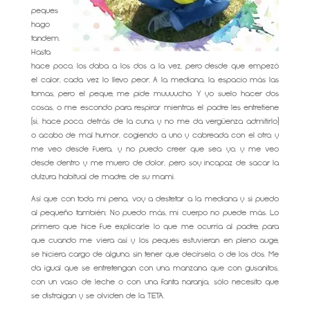
peques
hago
tandem.
Hasta
hace poco, los daba a los dos a la vez, pero desde que empezó
el calor, cada vez lo llevo peor; A la mediana, la espacio más las
tomas, pero el peque, me pide muuuucho. Y yo suelo hacer dos
cosas, o me escondo para respirar mientras el padre les entretiene
(si, hace poco, detrás de la cuna y no me da vergüenza admitirlo)
o acabo de mal humor, cogiendo a uno y cabreada con el otro, y
me veo desde fuera, y no puedo creer que sea yo, y me veo
desde dentro y me muero de dolor, pero soy incapaz de sacar la
dulzura habitual de madre, de su mami.
Así que con toda mi pena, voy a destetar a la mediana y si puedo
al pequeño también; No puedo más, mi cuerpo no puede más. Lo
primero que hice fue explicarle lo que me ocurría al padre, para
que cuando me viera así y los peques estuvieran en pleno auge,
se hiciera cargo de alguno, sin tener que decírselo, o de los dos. Me
da igual que se entretengan con una manzana que con gusanitos,
con un vaso de leche o con una fanta naranja, sólo necesito que
se distraigan y se olviden de la TETA.