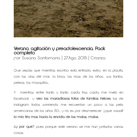
Verano, agitación y preadolescencia. Pack
completo
por
Susana Santamaria
|
27,Ago, 2015
|
Crianza
Que sepáis que mientras escribo esta entrada, estoy en la playita,
con las olas del mar, la brisa, las risas de los niños… sus llantos,
peleas, los mosquitos….
Y mientras, entre llanto y llanto, caída tras caída, me meto en
facebook y
veo las maravillosas fotos de familias felices
, las de
instagram todos sonriendo, me recuerdan un poco a las pelis
americanas de los años 50… y no es por desmerecer, ¡¡que vaaa!!!
lo mío tira más hacia la envidia de las malas, malas.
¿y por qué?
pues porque este verano se me han juntados varias
cosas: