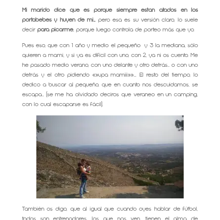
Mi marido dice que es porque siempre están atados en los
portabebés y huyen de mi…
pero esa es su versión claro, lo suele
decir
para picarme
, porque luego controla de porteo más que yo.
Pues eso, que con 1 año y medio el pequeño y 3 la mediana, sólo
quieren a mami, y si ya es difícil con uno, con 2, ya ni os cuento. Me
he pasado medio verano, con uno delante y otro detrás… o con uno
detrás y el otro pidiendo «»upa mamiii»»…. El resto del tiempo, lo
dedico a buscar al pequeño, que en cuanto nos descuidamos, se
escapa… (se me ha olvidado deciros que veraneo en un camping,
con lo cual escaparse es fácil).
También os digo, que al igual que cuando oyes hablar de fútbol,
todos son entrenadores, los que nos ven, tienen el alma de