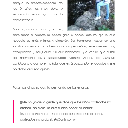
porque la preadolescencia de
los 9 años, es muy dura, y
temblando estoy ya con la
adolescencia.
Anoche, casi me rindo y acepto,
pero tomó el mando la pepito grillo y pensé, que mi hijo lo que
necesita es más mimos y atención. Ser hermano mayor en una
familia numerosa con 2 hermanos tan pequeños, tiene que ser muy
complicado y muy duro. Así que hablamos… ¡¡a ver lo que dura!!,
de momento, está apaciguado viendo vídeos de Jurassic
park/world o como en la foto, que está buscando renacuajos y
me
ha dicho que me quiere
….
Pasamos al punto dos:
la demanda de los enanos.
¡¡Me río yo de la gente que dice que los niños porteados no
andan!!… no claro… lo que suelen hacer es correr.
[Tweet «¡¡Me río yo de la gente que dice que los niños
porteados no andan!!… #AContinuum»]