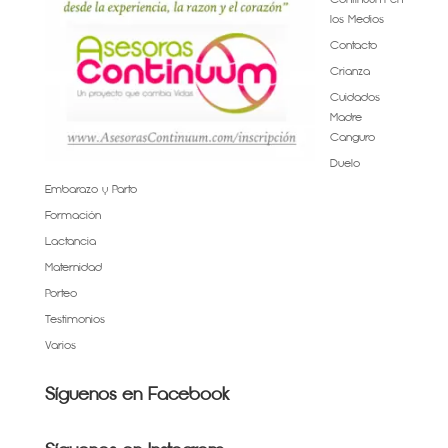
los Medios
Contacto
Crianza
Cuidados
Madre
Canguro
Duelo
Embarazo y Parto
Formación
Lactancia
Maternidad
Porteo
Testimonios
Varios
Síguenos en Facebook