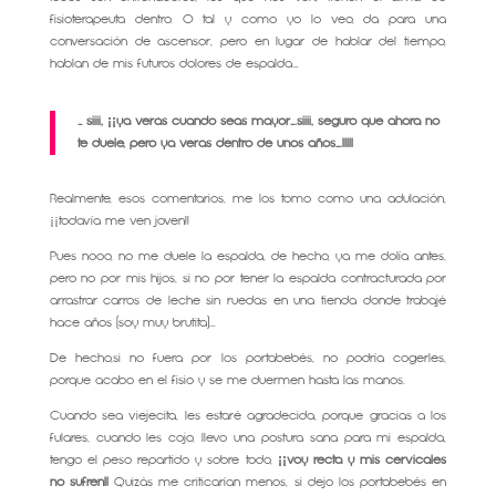
fisioterapeuta dentro. O tal y como yo lo veo, da para una
conversación de ascensor, pero en lugar de hablar del tiempo,
hablan de mis futuros dolores de espalda….
… siiii, ¡¡ya verás cuando seas mayor….siiii, seguro que ahora no
te duele, pero ya verás dentro de unos años….!!!!!
Realmente, esos comentarios, me los tomo como una adulación,
¡¡todavía me ven joven!!
Pues nooo, no me duele la espalda, de hecho, ya me dolía antes,
pero no por mis hijos, si no por tener la espalda contracturada por
arrastrar carros de leche sin ruedas en una tienda donde trabajé
hace años (soy muy brutita)….
De hecho,si no fuera por los portabebés, no podría cogerles,
porque acabo en el fisio y se me duermen hasta las manos.
Cuando sea viejecita, les estaré agradecida, porque gracias a los
fulares, cuando les cojo, llevo una postura sana para mi espalda,
tengo el peso repartido y sobre todo,
¡¡voy recta y mis cervicales
no sufren!!
Quizás me criticarían menos, si dejo los portabebés en