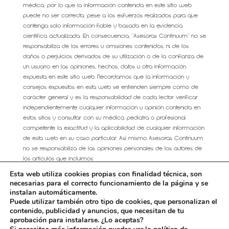
médica, por lo que la información contenida en este sitio web
puede no ser correcta, pese a los esfuerzos realizados para que
contenga solo información fiable y basada en la evidencia
científica actualizada. En consecuencia, “Asesoras Continuum” no se
responsabiliza de los errores u omisiones contenidos, ni de los
daños o perjuicios derivados de su utilización o de la confianza de
un usuario en las opiniones, hechos, datos u otra información
expuesta en este sitio web. Recordamos que la información y
consejos expuestos en esta web se entienden siempre como de
carácter general y es la responsabilidad de cada lector verificar
independientemente cualquier información u opinión contenida en
estos sitios y consultar con su médico, pediatra o profesional
competente la exactitud y la aplicabilidad de cualquier información
de esta web en su caso particular. Así mismo Asesoras Continuum
no se responsabiliza de las opiniones personales de los autores de
los artículos que incluimos.
Esta web utiliza cookies propias con finalidad técnica, son
necesarias para el correcto funcionamiento de la página y se
instalan automáticamente.
Puede utilizar también otro tipo de cookies, que personalizan el
AVISO LEGAL
CONDICIONES GENERALES DE VENTA
contenido, publicidad y anuncios, que necesitan de tu
Política de cookies
aprobación para instalarse. ¿Lo aceptas?
Más información sobre las cookies
Contacto