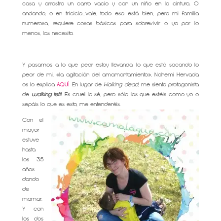
casa y arrastro un carro vacío y con un niño en la cintura. O
andando, o en triciclo….vale, todo eso está bien, pero mi familia
numerosa, requiere cosas básicas para sobrevivir o yo por lo
menos, las necesito.
Y pasamos a lo que peor estoy llevando, lo que está sacando lo
peor de mi, «la agitación del amamantamiento», Nohemí Hervada
os lo explica
AQUÍ
. En lugar de
Walking dead,
me siento protagonista
de
walking tetil.
Es cruel lo sé, pero sólo las que estéis como yo o
sepáis lo que es esto, me entenderéis.
Con el
mayor
estuve
hasta
los 3.5
años
dando
de
mamar.
Y con
los dos