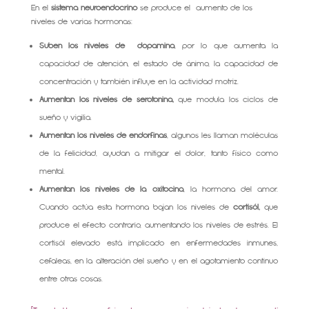
En el
sistema neuroendocrino
se produce el aumento de los
niveles de varias hormonas:
Suben los niveles de dopamina
, por lo que aumenta la
capacidad de atención, el estado de ánimo, la capacidad de
concentración y también influye en la actividad motriz.
Aumentan los niveles de serotonina,
que modula los ciclos de
sueño y vigilia.
Aumentan los niveles de endorfinas
, algunos les llaman moléculas
de la felicidad, ayudan a mitigar el dolor, tanto físico como
mental.
Aumentan los niveles de la oxitocina
, la hormona del amor.
Cuando actúa esta hormona bajan los niveles de
cortisól,
que
produce el efecto contrario, aumentando los niveles de estrés. El
cortisól elevado está implicado en enfermedades inmunes,
cefaleas, en la alteración del sueño y en el agotamiento continuo
entre otras cosas.