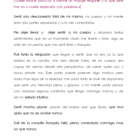
[Tweet «Hace poco fui a darme un masaje relajante y lo que sentí
me va a costar explicarlo con palabras:»]
Sentí una desconexión total de mi misma
, mi cuerpo y mi mente
eran dos partes separadas y a la vez conectadas.
Me dejé llevar y dejé sentir a mi cuerpo
y afloraron tantos
sentimientos que en un momento dado me liberé y lloré, algo se
soltó en mi pecho que me sentí libre y tranquila.
Fue tanta la relajación
, que llegué a sentir que no era yo la que
estaba en la camilla, me veía desde fuera de mi cuerpo, era
capaz de verme desde otra perspectiva, de saber quién soy y
hacia donde voy. Este punto puede parecer algo místico, pero
nada más lejos de la realidad, me subió tanto el nivel de dopamina
que sentí una felicidad plena y gozosa, y mi mente pudo pensar
con claridad algunos conflictos que tengo conmigo misma, y de
ahí mi
estado intuitivo
.
Sentí mucho placer
, placer del bueno, ese que dices:
que rico
ojalá que no se acabe nunca.
Salí de la consulta tranquila, feliz, plena, conectada conmigo, más
yo que nunca.