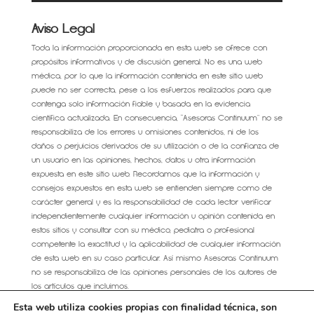
Aviso Legal
Toda la información proporcionada en esta web se ofrece con
propósitos informativos y de discusión general. No es una web
médica, por lo que la información contenida en este sitio web
puede no ser correcta, pese a los esfuerzos realizados para que
contenga solo información fiable y basada en la evidencia
científica actualizada. En consecuencia, “Asesoras Continuum” no se
responsabiliza de los errores u omisiones contenidos, ni de los
daños o perjuicios derivados de su utilización o de la confianza de
un usuario en las opiniones, hechos, datos u otra información
expuesta en este sitio web. Recordamos que la información y
consejos expuestos en esta web se entienden siempre como de
carácter general y es la responsabilidad de cada lector verificar
independientemente cualquier información u opinión contenida en
estos sitios y consultar con su médico, pediatra o profesional
competente la exactitud y la aplicabilidad de cualquier información
de esta web en su caso particular. Así mismo Asesoras Continuum
no se responsabiliza de las opiniones personales de los autores de
los artículos que incluimos.
Esta web utiliza cookies propias con finalidad técnica, son