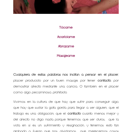
Tócame
Acaríciame
Abrázame
Masajeame
Cualquiera de estas palabras nos incitan a pensar en el placer
,
placer producido por un buen masaje, por tener
contacto
, por
demostrar afecto mediante una caricia. O también en el placer
como algo pecaminoso, prohibido.
Vivimos en la cultura de que hay que sufrir para conseguir algo,
que hay que sudar la gota gorda para llegar a ser alguien, que el
trabajo es una obligación, que el
contacto
cuanto menos mejor y
del afecto no digo nada porque tenemos que ser duros, que la
vida en sí es un sufrimiento y resignación, y tenemos esto tan
grabado a fuego que nos olvidamos que merecemos cosas