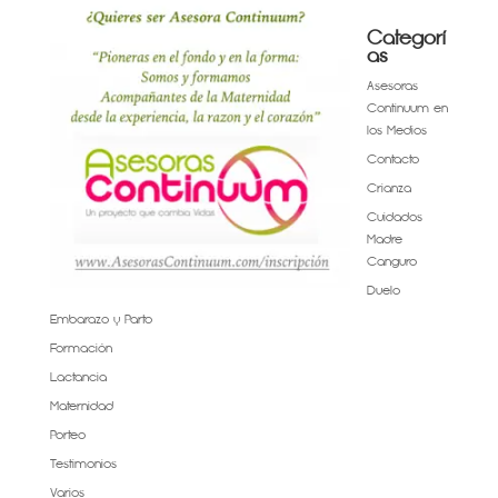
Categorí
as
Asesoras
Continuum en
los Medios
Contacto
Crianza
Cuidados
Madre
Canguro
Duelo
Embarazo y Parto
Formación
Lactancia
Maternidad
Porteo
Testimonios
Varios