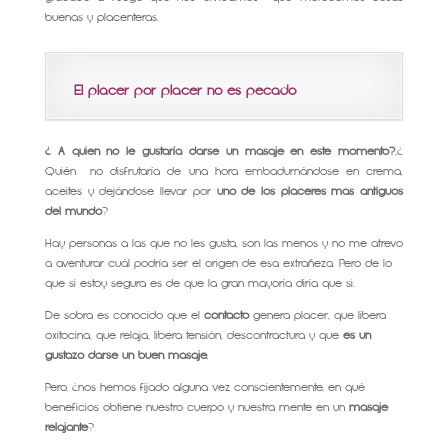
buenas y placenteras.
El placer por placer no es pecado
¿ A quién no le gustaría darse un masaje en este momento?
,¿
Quién no disfrutaría de una hora embadurnándose en crema,
aceites y dejándose llevar por
uno de los placeres más antiguos
del mundo
?
Hay personas a las que no les gusta, son las menos y no me atrevo
a aventurar cuál podría ser el origen de esa extrañeza. Pero de lo
que si estoy segura es de que la gran mayoría diría que si.
De sobra es conocido que el
contacto
genera placer, que libera
oxitocina, que relaja, libera tensión, descontractura y que
es un
gustazo darse un buen masaje.
Pero, ¿nos hemos fijado alguna vez conscientemente, en qué
beneficios obtiene nuestro cuerpo y nuestra mente en un
masaje
relajante
?