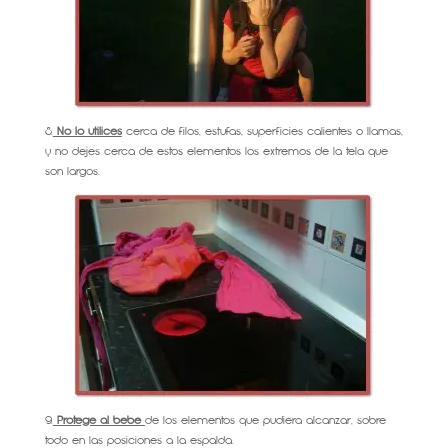
8.
No lo utilices
cerca de filos, estufas, superficies calientes o llamas,
y no dejes cerca de estos elementos los extremos de la tela que
son largos.
9.
Protege al bebé
de los elementos que pudiera alcanzar, sobre
todo en las posiciones a la espalda.