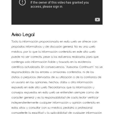
Aviso Legal
Toda la información proporcionada en esta web se ofrece con
propósitos informativos y de discusión general. No es una web
médica, por lo que la información contenida en este sitio web
puede no ser correcta, pese a los esfuerzos realizados para que
contenga solo información fiable y basada en la evidencia
científica actualizada. En consecuencia, “Asesoras Continuum” no se
responsabiliza de los errores u omisiones contenidos, ni de los
daños o perjuicios derivados de su utilización o de la confianza de
un usuario en las opiniones, hechos, datos u otra información
expuesta en este sitio web. Recordamos que la información y
consejos expuestos en esta web se entienden siempre como de
carácter general y es la responsabilidad de cada lector verificar
independientemente cualquier información u opinión contenida en
estos sitios y consultar con su médico, pediatra o profesional
competente la exactitud y la aplicabilidad de cualquier información