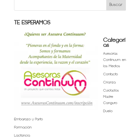
TE ESPERAMOS
Categorí
as
Asesoras
Continuum en
los Medios
Contacto
Crianza
Cuidados
Madre
Canguro
Duelo
Embarazo y Parto
Formación
Lactancia