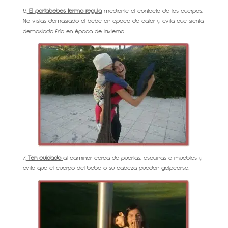
6.
El portabebés termo regula
mediante el contacto de los cuerpos.
No vistas demasiado al bebé en época de calor y evita que sienta
demasiado frío en época de invierno.
7.
Ten cuidado
al caminar cerca de puertas, esquinas o muebles y
evita que el cuerpo del bebé o su cabeza puedan golpearse.