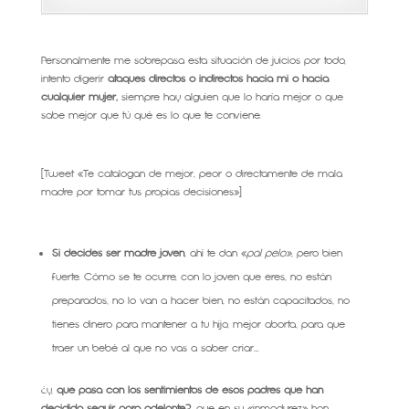
Personalmente me sobrepasa esta situación de juicios por todo,
intento digerir
ataques directos o indirectos hacia mi o hacia
cualquier mujer,
siempre hay alguien que lo haría mejor o que
sabe mejor que tú qué es lo que te conviene.
[Tweet «Te catalogan de mejor, peor o directamente de mala
madre por tomar tus propias decisiones»]
Si decides ser madre joven
, ahí te dan «
pal pelo»,
pero bien
fuerte. Cómo se te ocurre, con lo joven que eres, no están
preparados, no lo van a hacer bien, no están capacitados, no
tienes dinero para mantener a tu hijo, mejor aborta, para que
traer un bebé al que no vas a saber criar….
¿y,
qué pasa con los sentimientos de esos padres que han
decidido seguir para adelante?
, que en su «inmadurez» han