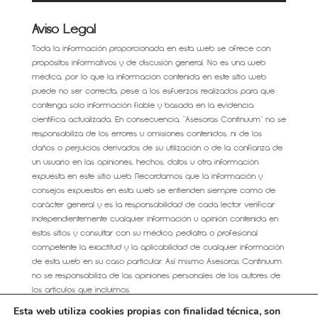
Aviso Legal
Toda la información proporcionada en esta web se ofrece con
propósitos informativos y de discusión general. No es una web
médica, por lo que la información contenida en este sitio web
puede no ser correcta, pese a los esfuerzos realizados para que
contenga solo información fiable y basada en la evidencia
científica actualizada. En consecuencia, “Asesoras Continuum” no se
responsabiliza de los errores u omisiones contenidos, ni de los
daños o perjuicios derivados de su utilización o de la confianza de
un usuario en las opiniones, hechos, datos u otra información
expuesta en este sitio web. Recordamos que la información y
consejos expuestos en esta web se entienden siempre como de
carácter general y es la responsabilidad de cada lector verificar
independientemente cualquier información u opinión contenida en
estos sitios y consultar con su médico, pediatra o profesional
competente la exactitud y la aplicabilidad de cualquier información
de esta web en su caso particular. Así mismo Asesoras Continuum
no se responsabiliza de las opiniones personales de los autores de
los artículos que incluimos.
Esta web utiliza cookies propias con finalidad técnica, son