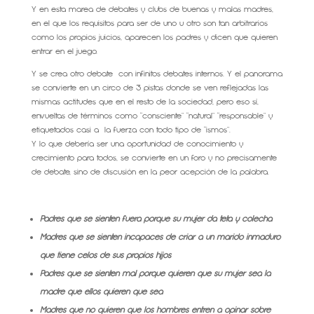
Y en esta marea de debates y clubs de buenas y malas madres,
en el que los requisitos para ser de uno u otro son tan arbitrarios
como los propios juicios, aparecen los padres y dicen que quieren
entrar en el juego.
Y se crea otro debate con infinitos debates internos. Y el panorama
se convierte en un circo de 3 pistas donde se ven reflejadas las
mismas actitudes que en el resto de la sociedad, pero eso sí,
envueltas de términos como “consciente” “natural” “responsable” y
etiquetados casi a la fuerza con todo tipo de “ismos”.
Y lo que debería ser una oportunidad de conocimiento y
crecimiento para todos, se convierte en un foro y no precisamente
de debate, sino de discusión en la peor acepción de la palabra.
Padres que se sienten fuera porque su mujer da teta y colecha
Madres que se sienten incapaces de criar a un marido inmaduro
que tiene celos de sus propios hijos
Padres que se sienten mal porque quieren que su mujer sea la
madre que ellos quieren que sea
Madres que no quieren que los hombres entren a opinar sobre