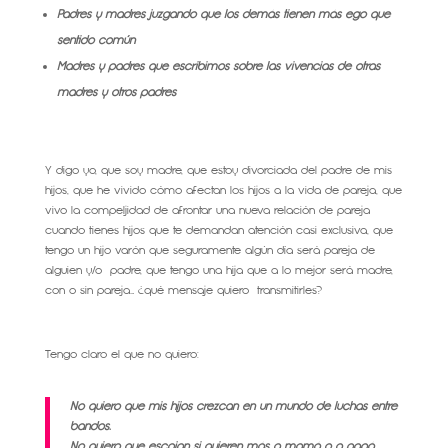
Padres y madres juzgando que los demás tienen más ego que
sentido común
Madres y padres que escribimos sobre las vivencias de otras
madres y otros padres
Y digo yo, que soy madre, que estoy divorciada del padre de mis
hijos, que he vivido cómo afectan los hijos a la vida de pareja, que
vivo la compeljidad de afrontar una nueva relación de pareja
cuando tienes hijos que te demandan atención casi exclusiva, que
tengo un hijo varón que seguramente algún día será pareja de
alguien y/o padre, que tengo una hija que a lo mejor será madre,
con o sin pareja… ¿qué mensaje quiero transmitirles?
Tengo claro el que no quiero:
No quiero que mis hijos crezcan en un mundo de luchas entre
bandos.
No quiero que escojan si quieren más a mamá o a papá.