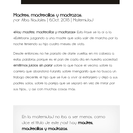
Madres, madrecillas y madrazas.
por
Alba Nadales
|
6,Oct, 2015
|
Maternidad
«Hay
madres, madrecillas y madrazas»
.
Esta frase se la oí a la
«Esteban», juzgando a una madre que solía salir de marcha por la
noche teniendo su hijo cuatro meses de vida.
Desde entonces no he parado de darle vueltas en mi cabeza a
estas palabras porque es el pan de cada día en nuestra sociedad,
emitimos juicios sin parar
sobre lo que hace el vecino, sobre la
carrera que abandonó fulanito, sobre menganito que no busca un
trabajo decente, el hijo que se fue a vivir al extranjero y dejó a sus
padres solos, sobre la pareja que se separó en vez de mirar por
sus hijos…. y así con muchas cosas más.
En la maternidad no iba a ser menos, como
dice el título de este post hay
madres,
madrecillas y madrazas.