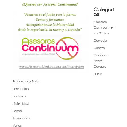
Categorí
as
Asesoras
Continuum en
los Medios
Contacto
Crianza
Cuidados
Madre
Canguro
Duelo
Embarazo y Parto
Formación
Lactancia
Maternidad
Porteo
Testimonios
Varios