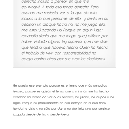
derecho incluso a pensar en que me
equivoqué. A todo eso tengo derecho. Pero
cuando me molesta ver a la que da teta,
incluso a la que presume de ello, y siento en su
decisión un ataque hacia mí, no me juzga ella,
me estoy juzgando yo. Porque en algún lugar
recóndito siento que me tengo que justificar por
haber violado alguna ley superior que me dice
que tendría que haberlo hecho. Quien ha hecho
el trabajo de vivir con responsabilidad no
carga contra otros por sus propias decisiones.
He puesto ese ejemplo porque es el tema que más ampollas
levanta, porque es quizás, el tema que a mí más me ha hecho
cambiar mi forma de ver a las madres, los juicios, las culpas y los
egos. Porque es precisamente en ese campo en el que más
herida he visto y no sólo por dar o no dar teta, sino por sentirse
juzgada desde dentro y desde fuera.