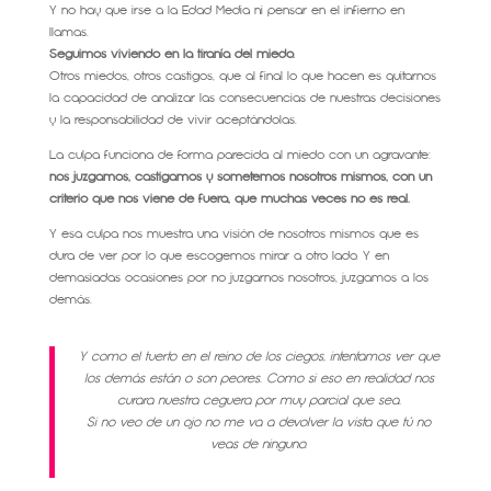
Y no hay que irse a la Edad Media ni pensar en el infierno en
llamas.
Seguimos viviendo en la tiranía del miedo.
Otros miedos, otros castigos, que al final lo que hacen es quitarnos
la capacidad de analizar las consecuencias de nuestras decisiones
y la responsabilidad de vivir aceptándolas.
La culpa funciona de forma parecida al miedo con un agravante:
nos juzgamos, castigamos y sometemos nosotros mismos, con un
criterio que nos viene de fuera, que muchas veces no es real.
Y esa culpa nos muestra una visión de nosotros mismos que es
dura de ver por lo que escogemos mirar a otro lado. Y en
demasiadas ocasiones por no juzgarnos nosotros, juzgamos a los
demás.
Y como el tuerto en el reino de los ciegos, intentamos ver que
los demás están o son peores. Como si eso en realidad nos
curara nuestra ceguera por muy parcial que sea.
Si no veo de un ojo no me va a devolver la vista que tú no
veas de ninguno.