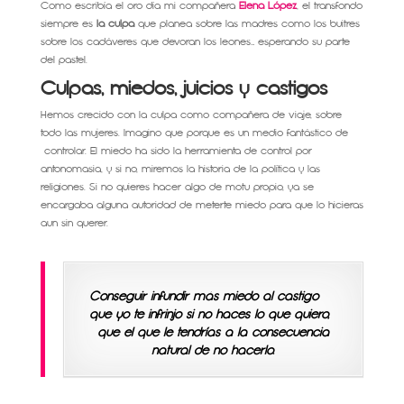
Como escribía el oro día mi compañera
Elena López
, el transfondo
siempre es
la culpa
que planea sobre las madres como los buitres
sobre los cadáveres que devoran los leones… esperando su parte
del pastel.
Culpas, miedos, juicios y castigos
Hemos crecido con la culpa como compañera de viaje, sobre
todo las mujeres. Imagino que porque es un medio fantástico de
controlar. El miedo ha sido la herramienta de control por
antonomasia, y si no, miremos la historia de la política y las
religiones. Si no quieres hacer algo de motu propio, ya se
encargaba alguna autoridad de meterte miedo para que lo hicieras
aun sin querer.
Conseguir infundir más miedo al castigo
que yo te infrinjo si no haces lo que quiero,
que el que le tendrías a la consecuencia
natural de no hacerlo.