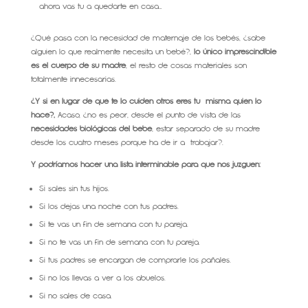
ahora vas tu a quedarte en casa…
¿Qué pasa con la necesidad de maternaje de los bebés, ¿sabe
alguien lo que realmente necesita un bebé?,
lo único imprescindible
es el cuerpo de su madre
, el resto de cosas materiales son
totalmente innecesarias.
¿Y si en lugar de qué te lo cuiden otros eres tu misma quién lo
hace?,
Acaso, ¿no es peor, desde el punto de vista de las
necesidades biológicas del bebé
, estar separado de su madre
desde los cuatro meses porque ha de ir a trabajar?.
Y podríamos hacer una lista interminable para que nos juzguen:
Si sales sin tus hijos.
Si los dejas una noche con tus padres.
Si te vas un fin de semana con tu pareja.
Si no te vas un fin de semana con tu pareja.
Si tus padres se encargan de comprarle los pañales.
Si no los llevas a ver a los abuelos.
Si no sales de casa.