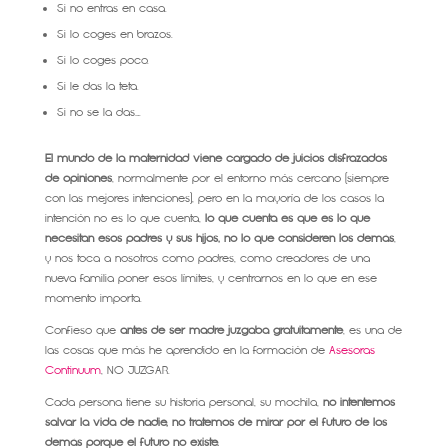
Si no entras en casa.
Si lo coges en brazos.
Si lo coges poco.
Si le das la teta.
Si no se la das….
El mundo de la maternidad viene cargado de juicios disfrazados
de opiniones
, normalmente por el entorno más cercano (siempre
con las mejores intenciones), pero en la mayoría de los casos la
intención no es lo que cuenta,
lo que cuenta es que es lo que
necesitan esos padres
y sus hijos, no lo que consideren los demás
,
y nos toca a nosotros como padres, como creadores de una
nueva familia poner esos límites, y centrarnos en lo que en ese
momento importa.
Confieso que
antes de ser madre juzgaba gratuitamente
, es una de
las cosas que más he aprendido en la formación de
Asesoras
Continuum
, NO JUZGAR.
Cada persona tiene su historia personal, su mochila,
no intentemos
salvar la vida de nadie, no tratemos de mirar por el futuro de los
demás porque el futuro no existe.