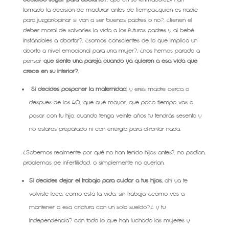
tomado la decisión de madurar antes de tiempo,¿quién es nadie
para juzgar/opinar si van a ser buenos padres o no?, ¿tienen el
deber moral de salvarles la vida a los futuros padres y al bebé
instándoles a abortar?, ¿somos conscientes de lo que implica un
aborto a nivel emocional para una mujer?, ¿nos hemos parado a
pensar
que siente una pareja cuando ya quieren a esa vida que
crece en su interior?.
Si decides posponer la maternidad,
y eres madre cerca o
despues de los 40, que qué mayor, que poco tiempo vas a
pasar con tu hijo, cuando tenga veinte años tu tendrás sesenta y
no estarás preparado ni con energía para afrontar nada.
¿Sabemos realmente por qué no han tenido hijos antes?, no podían,
problemas de infertilidad, o simplemente no querían.
Si decides dejar el trabajo para cuidar a tus hijos,
ahí ya te
volviste loca, como está la vida, sin trabajo, ¿cómo vas a
mantener a esa criatura con un solo sueldo?,¿ y tu
independencia? con todo lo que han luchado las mujeres y