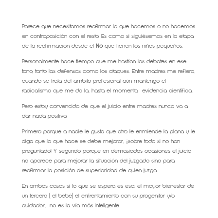
Parece que necesitamos reafirmar lo que hacemos o no hacemos
en contraposición con el resto. Es como si siguiésemos en la etapa
de la reafirmación desde el
No
que tienen los niños pequeños.
Personalmente hace tiempo que me hastían los debates en ese
tono, tanto las defensas como los ataques. Entre madres me refiero,
cuando se trata del ámbito profesional aún mantengo el
radicalismo que me da la, hasta el momento, evidencia científica.
Pero estoy convencida de que el juicio entre madres nunca va a
dar nada positivo.
Primero porque a nadie le gusta que otro le enmiende la plana y le
diga que lo que hace se debe mejorar, ¡sobre todo si no han
preguntado! Y segundo porque en demasiadas ocasiones el juicio
no aparece para mejorar la situación del juzgado sino para
reafirmar la posición de superioridad de quien juzga.
En ambos casos si lo que se espera es eso: el mayor bienestar de
un tercero ( el bebé) el enfrentamiento con su progenitor y/o
cuidador, no es la vía más inteligente.