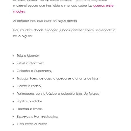
maternal seguro que has leído a menudo sobre las
guerras entre
madres.
Al parecer hay que estar en algún bando.
Hay muchos donde escoger y todas pertenecemos, sabiéndolo o
no, a alguno:
.
Teta o biberón
Estivill o González
Colecho o Supernanny
Trabajar fuera de casa o quedarse a criar a los hijos
Carrito o Porteo
Porteadoras con lo básico o coleccionistas de fulares
Papillas o sólidos
Libertad o límites
Escuelas o Homeschooling
Y así hasta el infinito…