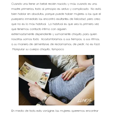
Cuando una tiene un bebé recién nacido, y más cuando es una
madre primeriza, todo al principio es arduo y complicado. No está
bien hablar en absolutos, porque puede haber mujeres a las que el
puerperio inmediato las encontró exultantes de felicidad, pero creo
que no es lo más habitual. Lo habitual es que sea la primera vez
que tenemos contacto íntimo con alguien
extremadamente dependiente y sumamente chiquito, para quien
nosotras somos todo. Acostumbrarnos a sus tiempos, a sus ritmos,
a su manera de alimentarse, de reclamarnos, de pedir, no es fácil.
Manipular su cuerpo chiquito… tampoco.
En medio de toda esta vorágine, las mujeres queremos encontrar