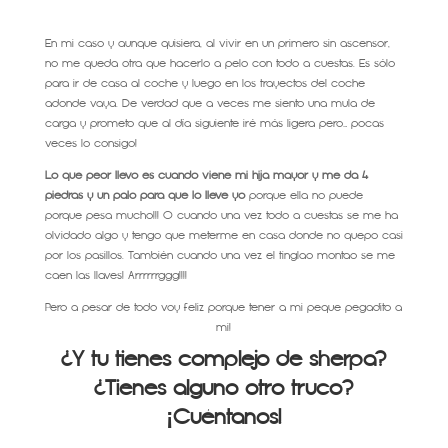
En mi caso y aunque quisiera, al vivir en un primero sin ascensor,
no me queda otra que hacerlo a pelo con todo a cuestas. Es sólo
para ir de casa al coche y luego en los trayectos del coche
adonde vaya. De verdad que a veces me siento una mula de
carga y prometo que al día siguiente iré más ligera pero… pocas
veces lo consigo!
Lo que peor llevo es cuando viene mi hija mayor y me da 4
piedras y un palo para que lo lleve yo
porque ella no puede
porque pesa mucho!!! O cuando una vez todo a cuestas se me ha
olvidado algo y tengo que meterme en casa donde no quepo casi
por los pasillos. También cuando una vez el tinglao montao se me
caen las llaves! Arrrrrrggg!!!!
Pero a pesar de todo voy feliz porque tener a mi peque pegadito a
mi!
¿Y tu tienes complejo de sherpa?
¿Tienes alguno otro truco?
¡Cuéntanos!