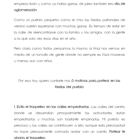
empieza todo y como ya había ganas de jaleo también era
día de
aglomeración
.
Como un pueblo pequeño como el mío, las fiestas patronales de
verano suelen esperarse con muchas ganas. Es tiempo de estar en
la calle, de reencontrarse con la familia y los amigos, con la gente
a la que solo ves esos días en el año…
Pero claro, como todos pensamos lo mismo al final nos vemos en
medio de un tumulto de gente donde no siempre es fácil moverse,
y menos aun con niños.
.
Por eso hoy quiero contarte mis
8 motivos para portear en las
fiestas del pueblo
.
.
1.
Evita el traqueteo en las calles empedradas.
Las calles del centro,
donde se desarrollan principalmente las actividades, están
empedradas y muchas son bastante empinadas. Mi pueblo es
precioso y las calles así contribuyen a ello, aunque esta preciosidad
no hace precisamente cómodo andar con un carrito.
Portear te
ahorra el traqueteo.