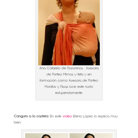
Ana Cotarelo de Roxoninos, Asesora
de Porteo Mimos y teta y en
formación como Asesora de Porteo
Monitos y Risas luce este nudo
estupendamente.
Canguro a la cadera:
En este
video
Elena López lo explica muy
bien.