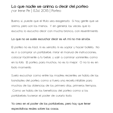
Lo que nadie se anima a decir del porteo
por
Irene Pe
|
8,Jul, 2015
|
Porteo
Bueno, sí, puede que el título sea exagerado. Sí hay gente que se
anima, pero son los menos. Y en general, las veces que lo
escucho, lo escucho decir con mucha bronca, con resentimiento.
Lo que no se suele escuchar decir es «A mí no me sirvió».
El porteo no es fácil, ni es sencillo, ni es soplar y hacer botella. No
es ir a comprar un portabebé, mirar el manual de instrucciones,
colocar fácilmente a tu bebé, y salir a caminar sonrientes como
en la foto. El porteo, para muchos, no es lo mejor. O no lo es en
todo momento.
Suelo escuchar como entre las madres recientes se habla de las
bondades del porteo, como si fuera una receta infalible para
muchos de las dolencias de los primero días, primeros tiempos.
Como se habla de los beneficios del porteo como si los
portabebés tuvieran el poder de curarlo todo.
Yo creo en el poder de los portabebés, pero hay que tener
expectativas reales sobre las cosas.