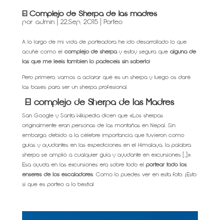
El Complejo de Sherpa de las madres
por
admin
|
22,Sep, 2015
|
Porteo
A lo largo de mi vida de porteadora he ido desarrollado lo que
acuñé como el
complejo de sherpa
y estoy segura que
alguna de
las que me leéis también lo padecéis sin saberlo
!
Pero primero, vamos a aclarar qué es un sherpa y luego os daré
las bases para ser un sherpa profesional.
El complejo de Sherpa de las Madres
San Google y Santa Wikipedia dicen que «Los sherpas
originalmente eran personas de las montañas en Nepal. Sin
embargo, debido a la célebre importancia que tuvieron como
guías y ayudantes en las expediciones en el Himalaya, la palabra
sherpa se amplió a cualquier guía y ayudante en excursiones […]».
Esa ayuda en las excursiones era sobre todo el
portear todo los
enseres de los escaladores
. Como lo puedes ver en esta foto. ¡Esto
sí que es porteo a lo bestia!