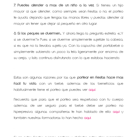
7. Puedes atender a más de un niño a la vez
. Si tienes un hijo
mayor al que atender, como siempre, sean fiestas o no, el porteo
te ayuda dejando que tengas las manos libres y puedas atender al
mayor sin tener que dejar al pequeño en otro lugar.
8. Si los peques se duermen…
Y ahora llega la pregunta estrella: «¿Y
si se duerme?» Pues si se duerme simplemente sujetale la cabeza,
si es que no la llevaba sujeta ya. Con la capucha del portabebé o
simplemente subiendo un poco la tela ligeramente por encima de
su oreja.. y listo, continua disfrutando con lo que estabas haciendo.
.
Estas son algunas razones por las que
portear en fiestas hace más
fácil tu vida
con un bebé, ademas de los beneficios que
habitualmente tiene el porteo que puedes ver
aquí
.
Recuerda que para que el porteo sea respetuoso con tu cuerpo
ademas de ser seguro para el bebé debe ser porteo no
hiperpresivo, algunas compañeras te han hablado de ello
aquí
y
también nuestras formadoras lo han hecho
aquí
.
.