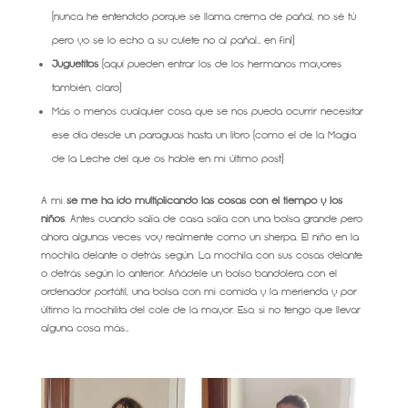
(nunca he entendido porque se llama crema de pañal, no sé tú
pero yo se lo echo a su culete no al pañal… en fin!)
Juguetitos
(aquí pueden entrar los de los hermanos mayores
también, claro)
Más o menos cualquier cosa que se nos pueda ocurrir necesitar
ese día desde un paraguas hasta un libro (como el de la Magia
de la Leche del que os hable en mi último post)
A mi
se me ha ido multiplicando las cosas con el tiempo y los
niños
. Antes cuando salía de casa salía con una bolsa grande pero
ahora algunas veces voy realmente como un sherpa. El niño en la
mochila delante o detrás según. La mochila con sus cosas delante
o detrás según lo anterior. Añádele un bolso bandolera con el
ordenador portátil, una bolsa con mi comida y la merienda y por
último la mochilita del cole de la mayor. Eso, si no tengo que llevar
alguna cosa más…