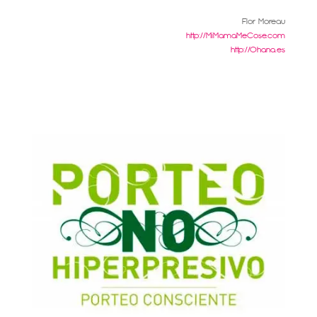
Flor Moreau
http://MiMamaMeCose.com
http://
Ohana.es