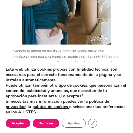
Cuando el porteo no resulta, pueden ser varias cosas que
confluyan para que sea trabajoso; puede que el portabebé no sea
el adecuado, por ejemplo. Se suele hablar de las delicias de los
Esta web utiliza cookies propias con finalidad técnica, son
fulares, pero éstos no son todos iguales, ni tienen todos las mismas
necesarias para el correcto funcionamiento de la página y se
características, ni se usan de una única manera, ni se sienten igual
instalan automáticamente.
según la edad de tu bebé o niño. Siempre hay opciones diferentes
Puede utilizar también otro tipo de cookies, que personalizan el
por explorar, que nos dan distintas experiencias. Y lo mismo
contenido, publicidad y anuncios, que necesitan de tu
podríamos decir de las bandoleras, los meitais, las mochilas…
aprobación para instalarse. ¿Lo aceptas?
Si necesitas más información puedes ver la
política de
También es muy frecuente que la gente recomiende portabebés
privacidad,
la
política de cookies
o seleccionar tus preferencias
por todas sus bondades, pero luego, cuando se los ve portear en
en los
AJUSTES
.
vivo y en directo, no cumplen para nada con todo lo que se
¿En qué puedo ayudarte?
supone quieren fomentar. En estos casos, ¿el porteo es realmente
Cerrar el banner de 
Aceptar
Rechazar
Ajustes
positivo? ¿Qué opinan ustedes que sentirán estos dos bebés, por
ejemplo?