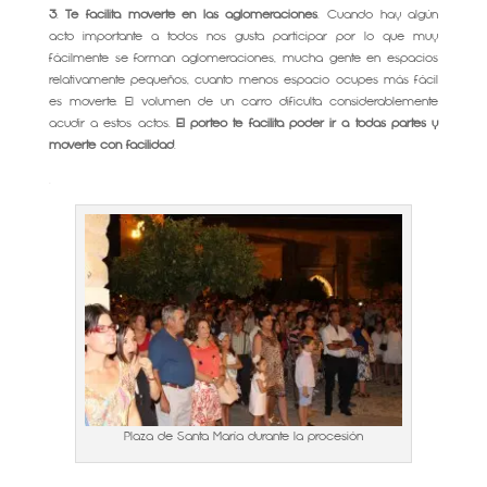
3
.
Te facilita moverte en las aglomeraciones
. Cuando hay algún
acto importante a todos nos gusta participar por lo que muy
fácilmente se forman aglomeraciones, mucha gente en espacios
relativamente pequeños, cuanto menos espacio ocupes más fácil
es moverte. El volumen de un carro dificulta considerablemente
acudir a estos actos.
El porteo te facilita poder ir a todas partes y
moverte con facilidad
.
.
Plaza de Santa María durante la procesión
.