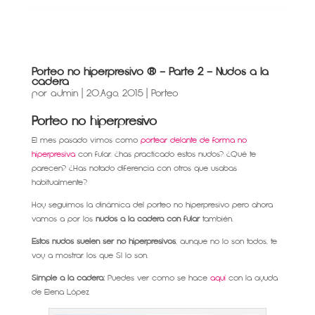
Porteo no hiperpresivo ® – Parte 2 – Nudos a la
cadera
por
admin
|
20,Ago, 2015
|
Porteo
Porteo no hiperpresivo
El mes pasado vimos como
portear delante de forma no
hiperpresiva
con fular. ¿has practicado estos nudos? ¿Qué te
parecen? ¿Has notado diferencia con otros que usabas
habitualmente?
Hoy seguimos la dinámica del porteo no hiperpresivo pero ahora
vamos a por los
nudos a la cadera con fular
también.
Estos nudos suelen ser no hiperpresivos
, aunque no lo son todos, te
voy a mostrar los que SI lo son.
Simple a la cadera:
Puedes ver como se hace
aquí
con la ayuda
de Elena López