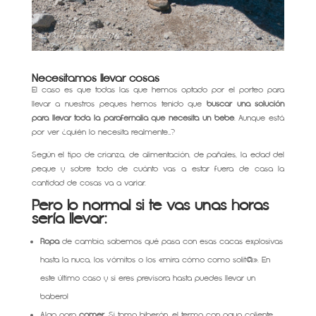
Necesitamos llevar cosas
El caso es que todas las que hemos optado por el porteo para
llevar a nuestros peques hemos tenido que
buscar una solución
para llevar toda la parafernalia que necesita un bebé
. Aunque está
por ver ¿quién lo necesita realmente…?
Según el tipo de crianza, de alimentación, de pañales, la edad del
peque y sobre todo de cuánto vas a estar fuera de casa la
cantidad de cosas va a variar.
Pero lo normal si te vas unas horas
sería llevar:
Ropa
de cambio, sabemos qué pasa con esas cacas explosivas
hasta la nuca, los vómitos o los «mira cómo como solit@». En
este último caso y si eres previsora hasta puedes llevar un
babero!
Algo para
comer
. Si toma biberón, el termo con agua caliente,