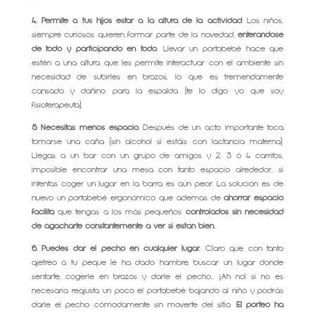
4. Permite a tus hijos estar a la altura de la actividad.
Los niños,
siempre curiosos quieren formar parte de la novedad,
enterándose
de todo y participando en todo
. Llevar un portabebé hace que
estén a una altura que les permite interactuar con el ambiente sin
necesidad de subirles en brazos, lo que es tremendamente
cansado y dañino para la espalda (te lo digo yo que soy
fisioterapeuta).
5. Necesitas menos espacio.
Después de un acto importante toca
tomarse una caña (sin alcohol si estáis con lactancia materna).
Llegas a un bar con un grupo de amigos y 2, 3 ó 4 carritos,
imposible encontrar una mesa con tanto espacio alrededor, si
intentas coger un lugar en la barra es aún peor. La solución es de
nuevo un portabebé ergonómico que ademas de
ahorrar espacio
facilita
que tengas a los más pequeños
controlados sin necesidad
de agacharte constantemente a ver si están bien.
6. Puedes dar el pecho en cualquier lugar.
Claro que con tanto
ajetreo a tu peque le ha dado hambre, buscar un lugar donde
sentarte, cogerle en brazos y darle el pecho… ¡Ah no! si no es
necesario, reajusta un poco el portabebé bajando al niño y podrás
darle el pecho cómodamente sin moverte del sitio.
El porteo ha