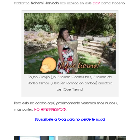
hablando.
Nohemí Hervada
nos explica en este
post
cómo hacerlo.
Fayna Clavijo (yo) Asesora Continuum y Asesora de
Porteo Mimos y teta (en formación ambas) directora
de ¡Qué Tierno!
Pero esto no acaba aquí, próximamente veremos más nudos
y
más porteo
NO HIPERPRESIVO®
.
¡Suscríbete al blog para no perderte nada!