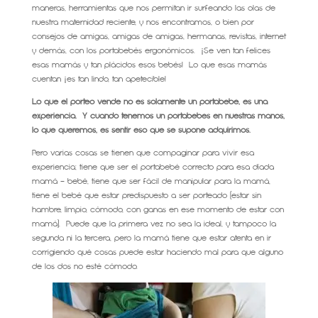
maneras, herramientas que nos permitan ir surfeando las olas de
nuestra maternidad reciente, y nos encontramos, o bien por
consejos de amigas, amigas de amigas, hermanas, revistas, internet
y demás, con los portabebés ergonómicos. ¡Se ven tan felices
esas mamás y tan plácidos esos bebés! Lo que esas mamás
cuentan ¡es tan lindo, tan apetecible!
Lo que el porteo vende no es solamente un portabebé, es una
experiencia. Y cuando tenemos un portabebés en nuestras manos,
lo que queremos, es sentir eso que se supone adquirimos.
Pero varias cosas se tienen que compaginar para vivir esa
experiencia; tiene que ser el portabebé correcto para esa díada
mamá – bebé, tiene que ser fácil de manipular para la mamá,
tiene el bebé que estar predispuesto a ser porteado (estar sin
hambre, limpio, cómodo, con ganas en ese momento de estar con
mamá). Puede que la primera vez no sea la ideal, y tampoco la
segunda ni la tercera, pero la mamá tiene que estar atenta en ir
corrigiendo qué cosas puede estar haciendo mal para que alguno
de los dos no esté cómodo.