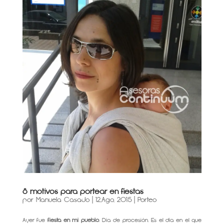
8 motivos para portear en fiestas
por
Manuela Casado
|
12,Ago, 2015
|
Porteo
Ayer fue
fiesta en mi pueblo
. Día de procesión. Es el día en el que