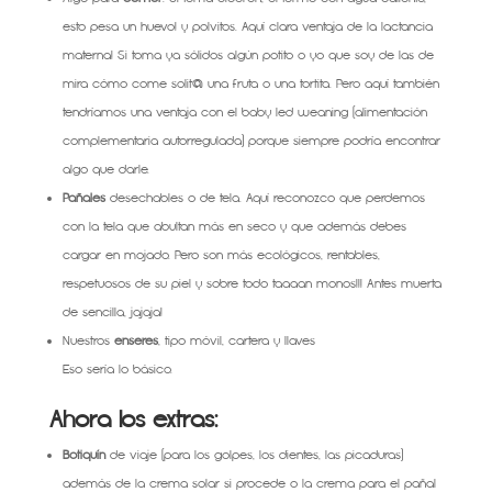
esto pesa un huevo! y polvitos. Aquí clara ventaja de la lactancia
materna! Si toma ya sólidos algún potito o yo que soy de las de
mira cómo come solit@ una fruta o una tortita. Pero aquí también
tendríamos una ventaja con el baby led weaning (alimentación
complementaria autorregulada) porque siempre podría encontrar
algo que darle.
Pañales
desechables o de tela. Aquí reconozco que perdemos
con la tela que abultan más en seco y que además debes
cargar en mojado. Pero son más ecológicos, rentables,
respetuosos de su piel y sobre todo taaaan monos!!! Antes muerta
de sencilla, jajaja!
Nuestros
enseres
, tipo móvil, cartera y llaves
Eso sería lo básico.
Ahora los extras:
Botiquín
de viaje (para los golpes, los dientes, las picaduras)
además de la crema solar si procede o la crema para el pañal