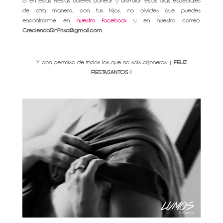
Si en estas fiestas quieres portear y disfrutar estos días especiales
de otra manera, con tus hijos, no olvides que puedes
encontrarme en
nuestro facebook
y en nuestro correo:
CreciendoSinPrisa@gmail.com
.
Y con permiso de todos los que no sois arjoneros:
¡ FELIZ
FIESTASANTOS !