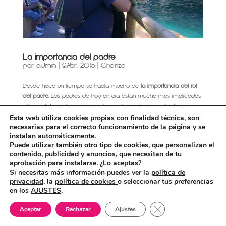
La importancia del padre
por
admin
|
9,Abr, 2015
|
Crianza
Desde hace un tiempo se habla mucho de
la importancia del rol
del padre.
Los padres de hoy en día están mucho más implicados
y han salido de la sombra en la que han estado mucho tiempo.
Esto es una maravilla, pero muchas veces esta paternidad parece
Esta web utiliza cookies propias con finalidad técnica, son
necesarias para el correcto funcionamiento de la página y se
que entra en conflicto con la maternidad y cuando eso pasa los
instalan automáticamente.
perjudicados son los de siempre: los bebés.
Puede utilizar también otro tipo de cookies, que personalizan el
Durante el embarazo la pareja sigue siendo pareja, los roles siguen
contenido, publicidad y anuncios, que necesitan de tu
aprobación para instalarse. ¿Lo aceptas?
claros. Él, el padre, está lleno de ilusión y su mujer es, a sus ojos, un
Si necesitas más información puedes ver la
política de
ser valiosísimo en cuanto porta un tesoro sagrado en su interior. Pero
privacidad,
la
política de cookies
o seleccionar tus preferencias
llega el momento del parto y ahí aparece de repente la doble
en los
AJUSTES
.
figura: madre y padre. La madre tiene fácil ver cuál es su rol
(aunque muchas veces no lo tenga claro), es «su parto», pero el
Cerrar el banner de 
Aceptar
Rechazar
Ajustes
padre en muchas ocasiones se encuentra fuera de lugar,
desubicado. Entran en juego miedos e inseguridades y no sabe