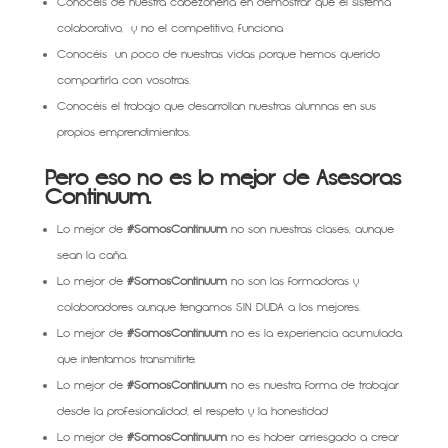
Conocéis de nuestra cabezonería en demostrar que el sistema
colaborativo, y no el competitivo, funciona
Conocéis un poco de nuestras vidas porque hemos querido
compartirla con vosotras.
Conocéis el trabajo que desarrollan nuestras alumnas en sus
propios emprendimientos.
Pero eso no es lo mejor de Asesoras
Continuum.
Lo mejor de
#SomosContinuum
no son nuestras clases, aunque
sean la caña.
Lo mejor de
#SomosContinuum
no son las formadoras y
colaboradores aunque tengamos SIN DUDA a los mejores.
Lo mejor de
#SomosContinuum
no es la experiencia acumulada
que intentamos transmitirte.
Lo mejor de
#SomosContinuum
no es nuestra forma de trabajar
desde la profesionalidad, el respeto y la honestidad
Lo mejor de
#SomosContinuum
no es haber arriesgado a crear