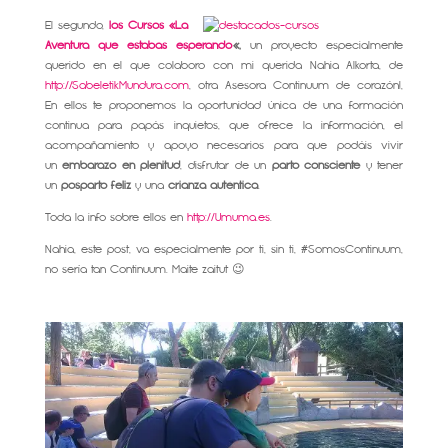
El segundo,
los Cursos «La
Aventura que estabas esperando
«,
un proyecto especialmente
querido en el que colaboro con mi querida Nahia Alkorta, de
http://SabeletikMundura.com
, otra Asesora Continuum de corazón!,
En ellos te proponemos la oportunidad única de una formación
continua para papás inquietos, que ofrece la información, el
acompañamiento y apoyo necesarios para que podáis vivir
un
embarazo en plenitud
, disfrutar de un
parto consciente
y tener
un
posparto feliz
y una
crianza auténtica
.
Toda la info sobre ellos en
http://Umuma.es
.
Nahia, este post, va especialmente por ti, sin ti, #SomosContinuum,
no sería tan Continuum. Maite zaitut 😉