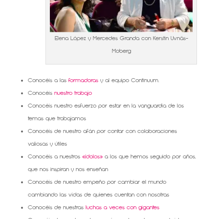
Elena López y Mercedes Granda con Kerstin Uvnäs-
Moberg
Conocéis a las
formadoras
y al equipo Continuum.
Conocéis
nuestro trabajo
Conocéis nuestro esfuerzo por estar en la vanguardia de los
temas que trabajamos
Conocéis de nuestro afán por contar con colaboraciones
valiosas y útiles
Conocéis a nuestros
«ídolos»
a los que hemos seguido por años,
que nos inspiran y nos enseñan
Conocéis de nuestro empeño por cambiar el mundo
cambiando las vidas de quienes cuentan con nosotras
Conocéis de nuestras
luchas a veces con gigantes