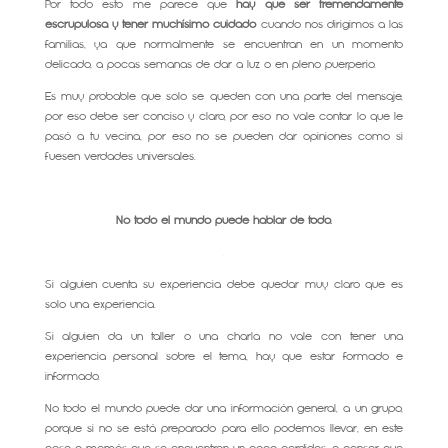
Por todo esto me parece que
hay que ser tremendamente
escrupulosa y tener muchísimo cuidado
cuando nos dirigimos a las
familias, ya que normalmente se encuentran en un momento
delicado, a pocas semanas de dar a luz o en pleno puerperio.
Es muy probable que solo se queden con una parte del mensaje,
por eso debe ser conciso y claro, por eso no vale contar lo que le
pasó a tu vecina, por eso no se pueden dar opiniones como si
fuesen verdades universales.
.
No todo el mundo puede hablar de todo.
.
Si alguien cuenta su experiencia debe quedar muy claro que es
solo una experiencia.
Si alguien da un taller o una charla no vale con tener una
experiencia personal sobre el tema, hay que estar formado e
informado.
No todo el mundo puede dar una información general, a un grupo,
porque si no se está preparado para ello podemos llevar, en este