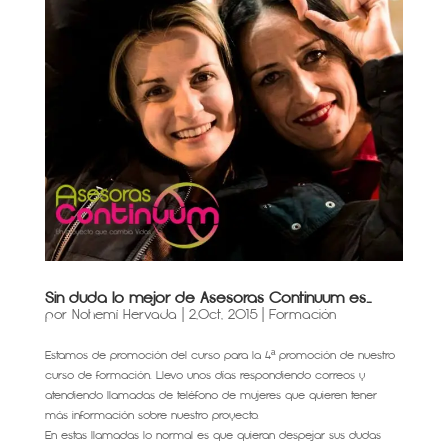
Sin duda lo mejor de Asesoras Continuum es…
por
Nohemí Hervada
|
2,Oct, 2015
|
Formación
Estamos de promoción del curso para la 4ª promoción de nuestro
curso de formación. Llevo unos días respondiendo correos y
atendiendo llamadas de teléfono de mujeres que quieren tener
más información sobre nuestro proyecto.
En estas llamadas lo normal es que quieran despejar sus dudas