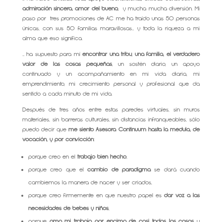
admiración sincera, amor del bueno,
y mucha mucha diversión. Mi
paso por tres promociones de AC me ha traído unas 50 personas
únicas, con sus 50 familias maravillosas… y toda la riqueza a mi
alma que eso significa.
… ha supuesto para mí
encontrar una tribu, una familia, el verdadero
valor de las cosas pequeñas
, un sostén diario, un apoyo
continuado y un acompañamiento en mi vida diaria, mi
emprendimiento, mi crecimiento personal y profesional que da
sentido a cada minuto de mi vida.
Después de tres años entre estas paredes virtuales, sin muros
materiales, sin barreras culturales, sin distancias infranqueables, sólo
puedo decir que
me siento Asesora Continuum hasta la médula, de
vocación, y por convicción
:
porque creo en el
trabajo bien hecho
,
porque creo que el
cambio de paradigma
se dará cuando
cambiemos la manera de nacer y ser criados,
porque creo firmemente en que nuestro papel es
dar voz a las
necesidades de bebés y niños
,
porque
amo mi trabajo por encima de casi todas las cosas
y