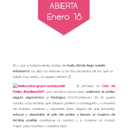
Ah y por si todavía tenéis dudas de
hasta dónde llega nuestro
entusiasmo
, os dejo los enlaces a los dos proyectos de los que os
hablé más arriba, os espero dentro! 😉
El primero, el
Cl
ub de
Porteo #AunBesoDeTi
, una iniciativa social para
potenciar el porteo
seguro, ergonómico y fisiológico
100%Continuum. En él quiero
ayudar a las familias que desean portear a conseguirlo y a hacerlo
de manera correcta y saludable. Estoy segura de que fomentar,
educar y desarrollar el arte del porteo y llevarlo al máximo de
familias posible
, contribuye al cambio y a construir un mundo
mejor para nosotros y nuestros hijos.