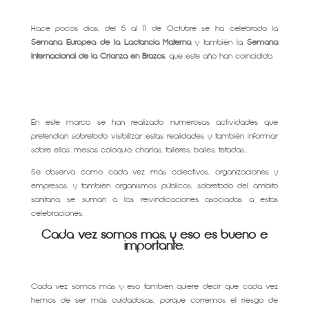
Hace pocos días, del 5 al 11 de Octubre se ha celebrado la
Semana Europea de la Lactancia Materna
y también la
Semana
Internacional de la Crianza en Brazos
, que este año han coincidido.
.
.
En este marco se han realizado numerosas actividades que
pretendían sobretodo visibilizar estas realidades y también informar
sobre ellas: mesas coloquio, charlas, talleres, bailes, tetadas…
Se observa como cada vez más colectivos, organizaciones y
empresas, y también organismos públicos, sobretodo del ámbito
sanitario, se suman a las reivindicaciones asociadas a estas
celebraciones.
Cada vez somos más, y eso es bueno e
importante.
.
Cada vez somos más y eso también quiere decir que cada vez
hemos de ser más cuidadosas, porque corremos el riesgo de