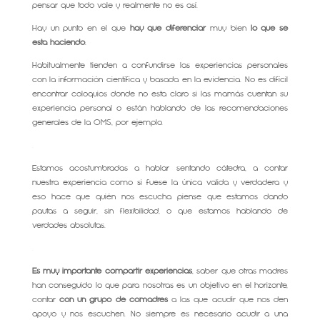
pensar que todo vale y realmente no es así.
Hay un punto en el que
hay que diferenciar
muy bien
lo que se
esta haciendo
.
Habitualmente tienden a confundirse las experiencias personales
con la información científica y basada en la evidencia. No es difícil
encontrar coloquios donde no esta claro si las mamás cuentan su
experiencia personal o están hablando de las recomendaciones
generales de la OMS, por ejemplo.
.
Estamos acostumbradas a hablar sentando cátedra, a contar
nuestra experiencia como si fuese la única valida y verdadera y
eso hace que quién nos escucha piense que estamos dando
pautas a seguir, sin flexibilidad, o que estamos hablando de
verdades absolutas.
.
Es muy importante compartir experiencias
, saber que otras madres
han conseguido lo que para nosotras es un objetivo en el horizonte,
contar
con un grupo de comadres
a las que acudir que nos den
apoyo y nos escuchen. No siempre es necesario acudir a una