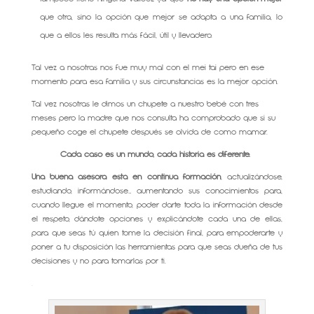
que otra, sino la opción que mejor se adapta a una familia, lo
que a ellos les resulta más fácil, útil y llevadero.
Tal vez a nosotras nos fue muy mal con el mei tai pero en ese
momento para esa familia y sus circunstancias es la mejor opción.
Tal vez nosotras le dimos un chupete a nuestro bebé con tres
meses pero la madre que nos consulta ha comprobado que si su
pequeño coge el chupete después se olvida de como mamar.
Cada caso es un mundo, cada historia es diferente.
Una buena asesora está en continua formación
, actualizándose,
estudiando, informándose… aumentando sus conocimientos para,
cuando llegue el momento, poder darte toda la información desde
el respeto, dándote opciones y explicándote cada una de ellas,
para que seas tú quien tome la decisión final, para empoderarte y
poner a tu disposición las herramientas para que seas dueña de tus
decisiones y no para tomarlas por ti.
.