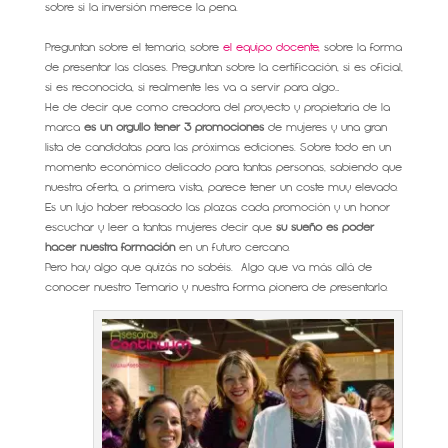
sobre si la inversión merece la pena.
.
Preguntan sobre el temario, sobre
el equipo docente,
sobre la forma
de presentar las clases. Preguntan sobre la certificación, si es oficial,
si es reconocida, si realmente les va a servir para algo…
He de decir que como creadora del proyecto y propietaria de la
marca
es un orgullo tener 3 promociones
de mujeres y una gran
lista de candidatas para las próximas ediciones. Sobre todo en un
momento económico delicado para tantas personas, sabiendo que
nuestra oferta, a primera vista, parece tener un coste muy elevado.
Es un lujo haber rebasado las plazas cada promoción y un honor
escuchar y leer a tantas mujeres decir que
su sueño es poder
hacer nuestra formación
en un futuro cercano.
Pero hay algo que quizás no sabéis. Algo que va más allá de
conocer nuestro Temario y nuestra forma pionera de presentarlo.