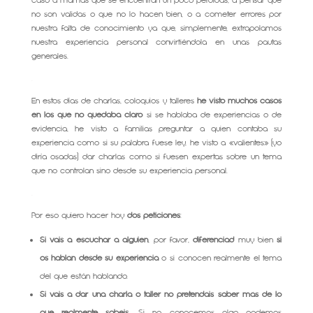
caso a mamás que se encuentran un poco perdidas, a pensar que
no son validas o que no lo hacen bien, o a cometer errores por
nuestra falta de conocimiento ya que, simplemente, extrapolamos
nuestra experiencia personal convirtiéndola en unas pautas
generales.
.
En estos días de charlas, coloquios y talleres
he visto muchos casos
en los que no quedaba claro
si se hablaba de experiencias o de
evidencia, he visto a familias preguntar a quien contaba su
experiencia como si su palabra fuese ley, he visto a «valientes» (yo
diría osadas) dar charlas como si fuesen expertas sobre un tema
que no controlan sino desde su experiencia personal.
.
Por eso quiero hacer hoy
dos peticiones
:
Si vais a escuchar a alguien
, por favor,
diferenciad
muy bien
si
os hablan desde su experiencia
o si conocen realmente el tema
del que están hablando.
Si vais a dar una charla o taller
no pretendáis saber más de lo
que realmente sabéis
. Si no conocemos algo podemos