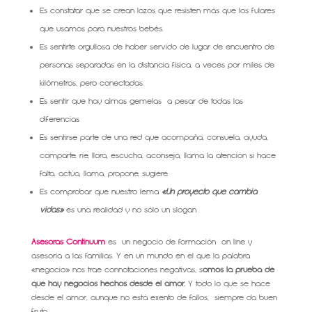
Es constatar que se crean lazos que resisten más que los fulares
que usamos para nuestros bebés.
Es sentirte orgullosa de haber servido de lugar de encuentro de
personas separadas en la distancia física, a veces por miles de
kilómetros, pero conectadas.
Es sentir que hay almas gemelas a pesar de todas las
diferencias
Es sentirse parte de una red que acompaña, consuela, ayuda,
comparte, ríe, llora, escucha, aconseja, llama la atención si hace
falta, actúa, llama, propone, sugiere.
Es comprobar que nuestro lema
«Un proyecto que cambia
vidas»
es una realidad y no sólo un slogan
Asesoras Continuum
es un negocio de formación on line y
asesoría a las familias. Y en un mundo en el que la palabra
«negocio» nos trae connotaciones negativas, s
omos la prueba de
que hay negocios hechos desde el amor.
Y todo lo que se hace
desde el amor, aunque no está exento de fallos, siempre da buen
fruto.