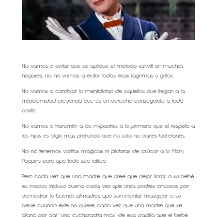
No vamos a evitar que se aplique el método estivill en muchos
hogares, no, no vamos a evitar todas esas lágrimas y gritos.
No vamos a cambiar la mentalidad de aquellos que llegan a la
m/paternidad creyendo que es un derecho conseguible a toda
costa
No vamos a transmitir a los m/padres a la primera que el respeto a
los hijos es algo más profundo que no solo no darles bofetones.
No, no tenemos varitas mágicas ni píldoras de azúcar a lo Mary
Poppins para que todo sea idílico.
Pero cada vez que una madre que cree que dejar llorar a su bebé
es inocuo, incluso bueno, cada vez que unos padres ansiosos por
demostrar lo buenos p/madres que son intentar masajear a su
bebé cuando éste no quiere, cada vez que una madre que se
afana por dar “una cucharadita más” de esa papilla que el bebé