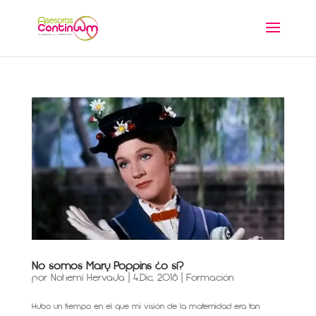
No somos Mary Poppins ¿o sí?
por
Nohemí Hervada
|
4,Dic, 2018
|
Formación
Hubo un tiempo en el que mi visión de la maternidad era tan