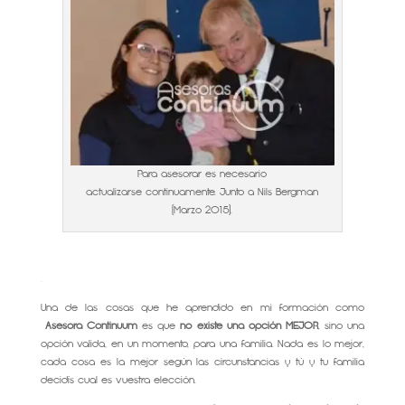
Para asesorar es necesario
actualizarse continuamente. Junto a Nils Bergman
(Marzo 2015).
.
Una de las cosas que he aprendido en mi formación como
Asesora Continuum
es que
no existe una opción MEJOR
, sino una
opción valida, en un momento, para una familia. Nada es lo mejor,
cada cosa es la mejor según las circunstancias y tú y tu familia
decidís cual es vuestra elección.