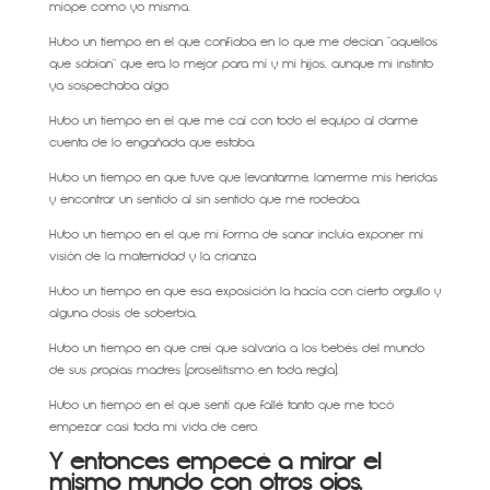
miope como yo misma.
Hubo un tiempo en el que confiaba en lo que me decían “aquellos
que sabían” que era lo mejor para mí y mi hijos, aunque mi instinto
ya sospechaba algo.
Hubo un tiempo en el que me caí con todo el equipo al darme
cuenta de lo engañada que estaba.
Hubo un tiempo en que tuve que levantarme, lamerme mis heridas
y encontrar un sentido al sin sentido que me rodeaba.
Hubo un tiempo en el que mi forma de sanar incluía exponer mi
visión de la maternidad y la crianza
Hubo un tiempo en que esa exposición la hacía con cierto orgullo y
alguna dosis de soberbia,
Hubo un tiempo en que creí que salvaría a los bebés del mundo
de sus propias madres (proselitismo en toda regla).
Hubo un tiempo en el que sentí que fallé tanto que me tocó
empezar casi toda mi vida de cero.
Y entonces empecé a mirar el
mismo mundo con otros ojos.