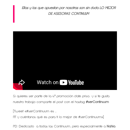
Ellas y las que apuestan por nosotras son sin duda LO MEJOR
DE ASESORAS CONTINUUM
Si quieres ser parte de la 4ª promoción date prisa y si te gusta
nuestro trabajo comparte el post con el hastag
#serContinuum
[Tweet «#serContinuum es …
RT y cuéntanos qué es para ti lo mejor de #serContinuum»]
PD: Dedicado a todas las Continuum, pero especialmente a
Nahia