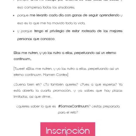
eso compensa todos los sinsabores,
porque
me levanto cada día con ganas de seguir aprendiendo
y
eso es lo que me ha movido toda la vida,
y porque
tengo el privilegio de estar rodeada de las mejores
personas que conozco
.
Ellas me nutren, y yo las nutro a ellas, perpetuando así un eterno
continuum…
[Tweet «Ellas me nutren, y yo las nutro a ellas, perpetuando así un
eterno continuum. Mamen Conte»]
¿Suena bien eh? ¿Tú también quieres? ¿Pues a qué esperas? Ya
está abierta la cuarta promoción… y ya sabes que hay plazas
limitadas, así que dime…
¿quieres saber lo que es
#SomosContinuum
? ¿estás preparada
para el reto?