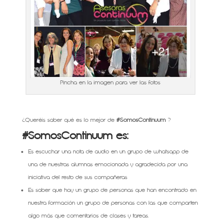
Pincha en la imagen para ver las fotos
¿Queréis saber qué es lo mejor de
#SomosContinuum
?
#SomosContinuum es:
Es escuchar una nota de audio en un grupo de whatsapp de
una de nuestras alumnas emocionada y agradecida por una
iniciativa del resto de sus compañeras
Es saber que hay un grupo de personas que han encontrado en
nuestra formación un grupo de personas con las que comparten
algo más que comentarios de clases y tareas.