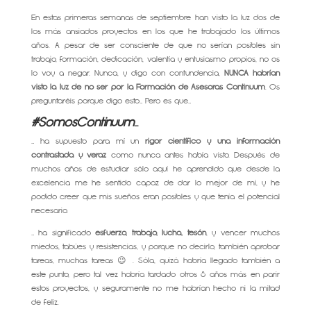
En estas primeras semanas de septiembre han visto la luz dos de
los más ansiados proyectos en los que he trabajado los últimos
años. A pesar de ser consciente de que no serían posibles sin
trabajo, formación, dedicación, valentía y entusiasmo propios, no os
lo voy a negar. Nunca, y digo con contundencia,
NUNCA habrían
visto la luz de no ser por la Formación de Asesoras Continuum
. Os
preguntaréis porque digo esto… Pero es que…
#SomosContinuum
…
… ha supuesto para mí un
rigor científico y una información
contrastada y veraz
como nunca antes había visto. Después de
muchos años de estudiar sólo aquí he aprendido que desde la
excelencia me he sentido capaz de dar lo mejor de mí, y he
podido creer que mis sueños eran posibles y que tenía el potencial
necesario.
… ha significado
esfuerzo, trabajo, lucha, tesón
, y vencer muchos
miedos, tabúes y resistencias, y porque no decirlo, también aprobar
tareas, muchas tareas 😉 . Sóla, quizá habría llegado también a
este punto, pero tal vez habría tardado otros 8 años más en parir
estos proyectos, y seguramente no me habrían hecho ni la mitad
de feliz.