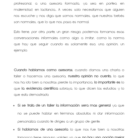
profesional, a una asesora formada, ya sea en porteo, en
maternidad, en lactancia… A veces solo necesitamos que alguien
nos escuche y nos diga que somos normales, que nuestros bebés
son normales, que lo que nos pasa es normal.
Esto tiene, por otra parte, un gran riesgo, podemos tomarnos esas
conversaciones informales como algo a imitar, como la norma
que hay que seguir cuando es solamente eso, una opinión, un
ejemplo.
.
Cuando hablamos como asesoras
, cuando damos una charla o
taller o hacemos una asesoría,
nuestra opinión no cuenta
, lo que
nos ha ido bien a nosotras pierde la importancia,
lo importante es
lo
que
la evidencia científica
subraya, lo que dicen los estudios y lo
que esta demostrado.
Si se trata de un taller la información será más general
ya que
no se puede hablar en términos absolutos ni dar información
personaliza cuando te diriges a un grupo de gente.
Si hablamos de una asesoría
lo que nos fue bien a nosotras
tampoco tiene ninguna validez ya que
no hay una opción mejor