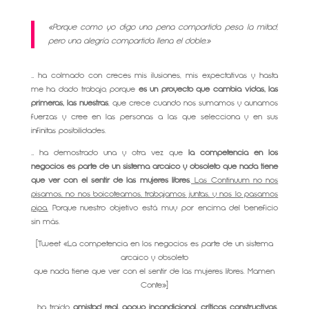
«Porque como yo digo una pena compartida pesa la mitad,
pero una alegría compartida llena el doble.»
… ha colmado con creces mis ilusiones, mis expectativas y hasta
me ha dado trabajo, porque
es un proyecto que cambia vidas, las
primeras, las nuestras
, que crece cuando nos sumamos y aunamos
fuerzas y cree en las personas a las que selecciona y en sus
infinitas posibilidades.
… ha demostrado una y otra vez que
la competencia en los
negocios es parte de un sistema arcaico y obsoleto que nada tiene
que ver con el sentir de las mujeres libres
.
Las Continuum no nos
pisamos, no nos boicoteamos, trabajamos juntas, y nos lo pasamos
pipa.
Porque nuestro objetivo está muy por encima del beneficio
sin más.
[Tweet «La competencia en los negocios es parte de un sistema
arcaico y obsoleto
que nada tiene que ver con el sentir de las mujeres libres. Mamen
Conte»]
… ha traído
amistad real, apoyo incondicional, críticas constructivas,