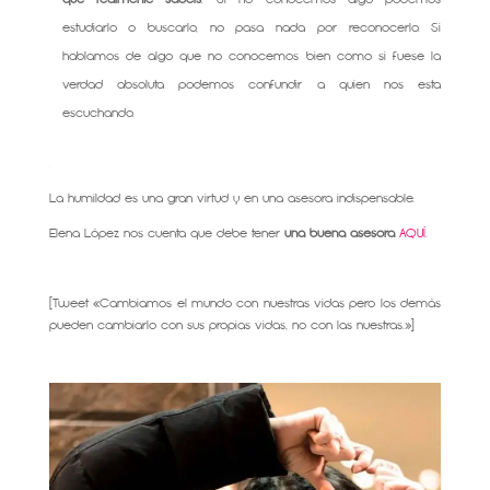
estudiarlo o buscarlo, no pasa nada por reconocerlo. Si
hablamos de algo que no conocemos bien como si fuese la
verdad absoluta podemos confundir a quien nos esta
escuchando.
.
La humildad es una gran virtud y en una asesora indispensable.
Elena López nos cuenta que debe tener
una buena asesora
AQUÍ
.
.
[Tweet «Cambiamos el mundo con nuestras vidas pero los demás
pueden cambiarlo con sus propias vidas, no con las nuestras.»]